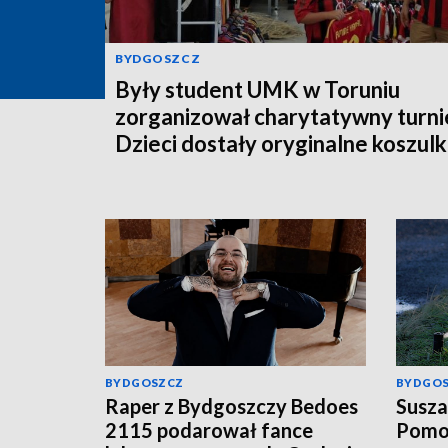
BYDGOSZCZ
Były student UMK w Toruniu
zorganizował charytatywny turnie
Dzieci dostały oryginalne koszulk
piłkarskie [zdjęcia]
BYDGOSZCZ
BYDGO
Raper z Bydgoszczy Bedoes
Susza
2115 podarował fance
Pomor