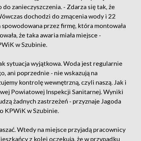
 do zanieczyszczenia. - Zdarza się tak, że
Wówczas dochodzi do zmącenia wody i 22
yła spowodowana przez firmę, która montowała
wała, że taka awaria miała miejsce -
PWiK w Szubinie.
 sytuacja wyjątkowa. Woda jest regularnie
go, ani poprzednie - nie wskazują na
ujemy kontrolę wewnętrzną, czyli naszą. Jak i
ej Powiatowej Inspekcji Sanitarnej. Wyniki
budzą żadnych zastrzeżeń - przyznaje Jagoda
go KPWiK w Szubinie.
głaszać. Wtedy na miejsce przyjadą pracownicy
ieszkańcy z kolei oczekują, że w przypadku