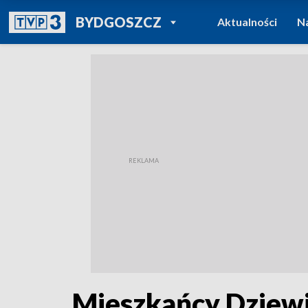
POWRÓT DO
BYDGOSZCZ
Aktualności
N
TVP REGIONY
Mieszkańcy Dziewi