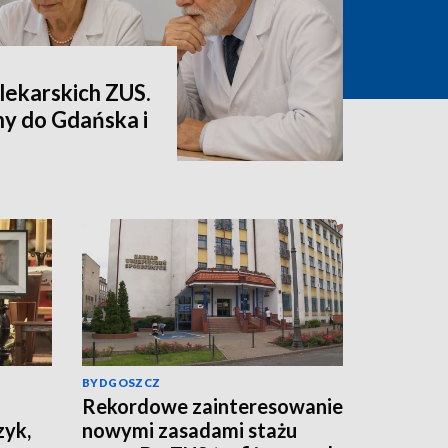
lekarskich ZUS.
ny do Gdańska i
BYDGOSZCZ
Rekordowe zainteresowanie
zyk,
nowymi zasadami stażu