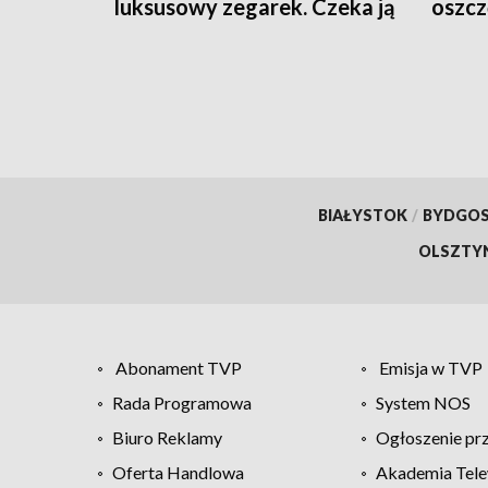
luksusowy zegarek. Czeka ją
oszc
podatek?
BIAŁYSTOK
/
BYDGO
OLSZTY
Abonament TVP
Emisja w TVP
Rada Programowa
System NOS
Biuro Reklamy
Ogłoszenie pr
Oferta Handlowa
Akademia Tele