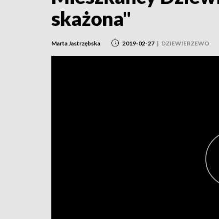
skażona"
Marta Jastrzębska
2019-02-27
|
DZIEWIERZEWO