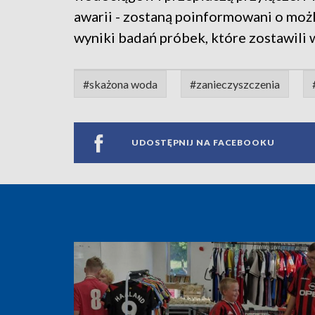
awarii - zostaną poinformowani o możl
wyniki badań próbek, które zostawili 
#skażona woda
#zanieczyszczenia
UDOSTĘPNIJ NA FACEBOOKU