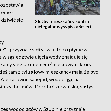
pozostawia
cenie -
 dziwić się
Służby i mieszkańcy kontra
nielegalne wysypiska śmieci
cy
e" - przyznaje sołtys wsi. To co płynie w
e w sąsiedztwie ujęcia wody znajduje się
rykamy się z problemem śmieciowym, który
zieś tam z tyłu głowy mieszkańcy mają, że być
. Ale zarówno sanepid, wodociągi, pan
st czysta - mówi Dorota Czerwińska, sołtys
ezes wodociągów w Szubinie przyznaje