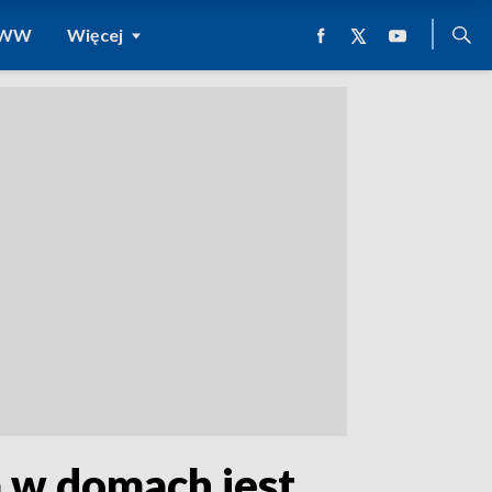
 WWW
Więcej
 w domach jest