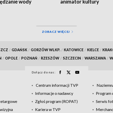
zędzanie wody
animator kultury
studenckiej spoczął w
Koronowie
ZOBACZ WIĘCEJ
SZCZ
/
GDAŃSK
/
GORZÓW WLKP.
/
KATOWICE
/
KIELCE
/
KRA
N
/
OPOLE
/
POZNAŃ
/
RZESZÓW
/
SZCZECIN
/
WARSZAWA
/
W
Dołącz do nas:
Centrum informacji TVP
Naziemna
Informacje o nadawcy
Program d
zetargowe
Zgłoś program (ROPAT)
Serwis fo
wizyjna
Kariera w TVP
Merchandi