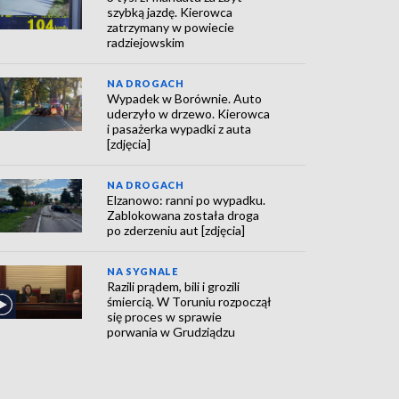
szybką jazdę. Kierowca
zatrzymany w powiecie
radziejowskim
NA DROGACH
Wypadek w Borównie. Auto
uderzyło w drzewo. Kierowca
i pasażerka wypadki z auta
[zdjęcia]
NA DROGACH
Elzanowo: ranni po wypadku.
Zablokowana została droga
po zderzeniu aut [zdjęcia]
NA SYGNALE
Razili prądem, bili i grozili
śmiercią. W Toruniu rozpoczął
się proces w sprawie
porwania w Grudziądzu