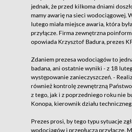
jednak, że przed kilkoma dniami doszło
mamy awarię na sieci wodociągowej. 
lutego miała miejsce awaria, która b
przyłącze. Firma zewnętrzna poinformo
opowiada Krzysztof Badura, prezes K
Zdaniem prezesa wodociągów to jednak
badana, ani ostatnie wyniki - z 18 lute
występowanie zanieczyszczeń. - Realiz
również kontrolę zewnętrzną Państwow
z tego, jak i z poprzedniego roku nie 
Konopa, kierownik działu techniczne
Prezes prosi, by tego typu sytuacje z
wodociągów i przepłuczą przyłącze. M