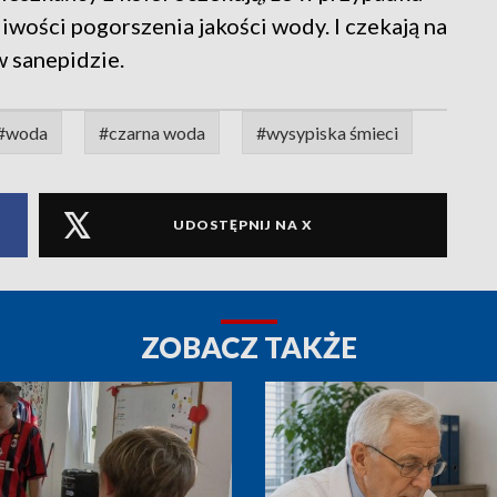
iwości pogorszenia jakości wody. I czekają na
w sanepidzie.
#woda
#czarna woda
#wysypiska śmieci
UDOSTĘPNIJ NA X
ZOBACZ TAKŻE