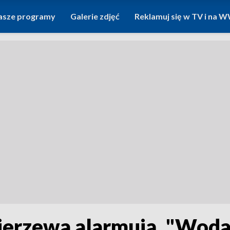
asze programy
Galerie zdjęć
Reklamuj się w TV i na
erzewa alarmują. "Woda