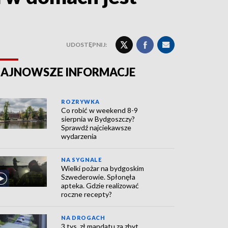
UDOSTĘPNIJ:
AJNOWSZE INFORMACJE
ROZRYWKA
Co robić w weekend 8-9
sierpnia w Bydgoszczy?
Sprawdź najciekawsze
wydarzenia
NA SYGNALE
Wielki pożar na bydgoskim
Szwederowie. Spłonęła
apteka. Gdzie realizować
roczne recepty?
NA DROGACH
3 tys. zł mandatu za zbyt