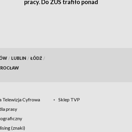
pracy. Do ZUS trafiło ponad
800 tys. wniosków
KÓW
/
LUBLIN
/
ŁÓDŹ
/
ROCŁAW
 Telewizja Cyfrowa
Sklep TVP
la prasy
tograficzny
sing (znaki)