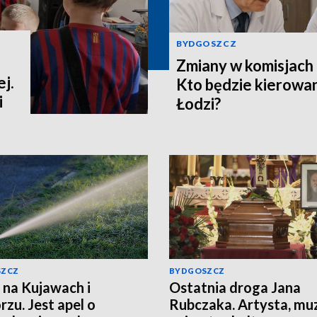
BYDGOSZCZ
Zmiany w komisjach 
j.
Kto będzie kierowa
i
Łodzi?
SZCZ
BYDGOSZCZ
 na Kujawach i
Ostatnia droga Jana
zu. Jest apel o
Rubczaka. Artysta, mu