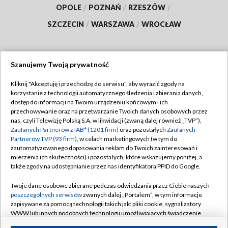
OPOLE
/
POZNAŃ
/
RZESZÓW
/
SZCZECIN
/
WARSZAWA
/
WROCŁAW
Szanujemy Twoją prywatność
Dołącz do nas:
Kliknij "Akceptuję i przechodzę do serwisu", aby wyrazić zgody na
korzystanie z technologii automatycznego śledzenia i zbierania danych,
TVP
dostęp do informacji na Twoim urządzeniu końcowym i ich
Abonament TVP
przechowywanie oraz na przetwarzanie Twoich danych osobowych przez
Regulamin TVP
nas, czyli Telewizję Polską S.A. w likwidacji (zwaną dalej również „TVP”),
Emisja w TVP
Polityka prywatności
Zaufanych Partnerów z IAB* (1201 firm)
oraz pozostałych
Zaufanych
Partnerów TVP (93 firm)
, w celach marketingowych (w tym do
Centrum informacji TVP
Moje zgody
zautomatyzowanego dopasowania reklam do Twoich zainteresowań i
mierzenia ich skuteczności) i pozostałych, które wskazujemy poniżej, a
Naziemna Telewizja Cyfrowa
Pomoc
także zgody na udostępnianie przez nas identyfikatora PPID do Google.
Sklep TVP
Biuro reklamy
Twoje dane osobowe zbierane podczas odwiedzania przez Ciebie naszych
Rada Programowa
Kontakt
poszczególnych serwisów
zwanych dalej „Portalem”, w tym informacje
zapisywane za pomocą technologii takich jak: pliki cookie, sygnalizatory
System NOS
WWW lub innych podobnych technologii umożliwiających świadczenie
dopasowanych i bezpiecznych usług, personalizację treści oraz reklam,
Informacje o nadawcy
Kanały