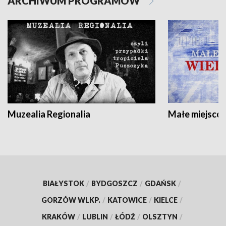
ARCHIWUM PROGRAMÓW
Muzealia Regionalia
Małe miejscow
BIAŁYSTOK
/
BYDGOSZCZ
/
GDAŃSK
/
GORZÓW WLKP.
/
KATOWICE
/
KIELCE
/
KRAKÓW
/
LUBLIN
/
ŁÓDŹ
/
OLSZTYN
/