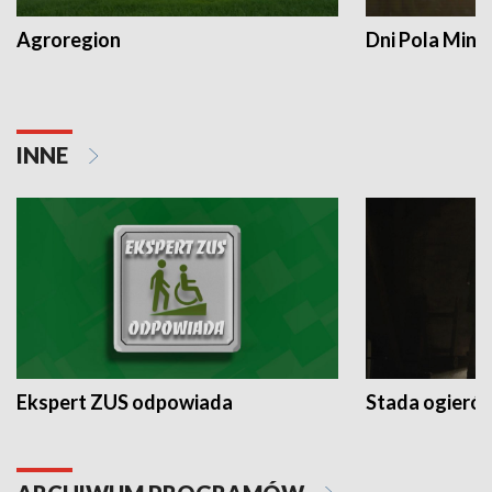
Agroregion
Dni Pola Min
INNE
Ekspert ZUS odpowiada
Stada ogieró