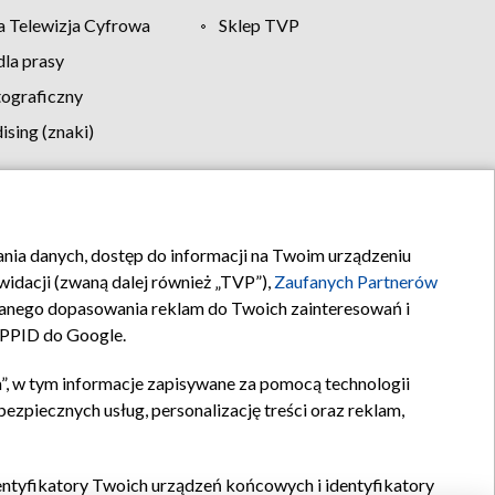
 Telewizja Cyfrowa
Sklep TVP
la prasy
tograficzny
sing (znaki)
klamy
Kontakt
rania danych, dostęp do informacji na Twoim urządzeniu
idacji (zwaną dalej również „TVP”),
Zaufanych Partnerów
anego dopasowania reklam do Twoich zainteresowań i
a PPID do Google.
”, w tym informacje zapisywane za pomocą technologii
zpiecznych usług, personalizację treści oraz reklam,
identyfikatory Twoich urządzeń końcowych i identyfikatory