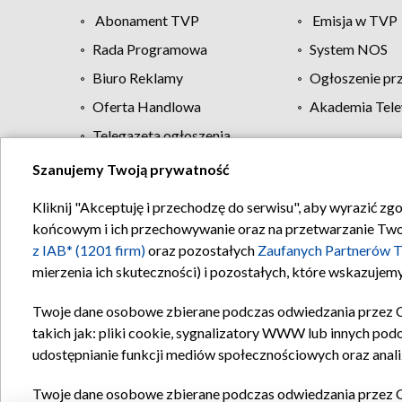
Abonament TVP
Emisja w TVP
Rada Programowa
System NOS
Biuro Reklamy
Ogłoszenie pr
Oferta Handlowa
Akademia Tele
Telegazeta ogłoszenia
Szanujemy Twoją prywatność
Regulamin TVP
Kliknij "Akceptuję i przechodzę do serwisu", aby wyrazić zg
końcowym i ich przechowywanie oraz na przetwarzanie Twoich
z IAB* (1201 firm)
oraz pozostałych
Zaufanych Partnerów T
mierzenia ich skuteczności) i pozostałych, które wskazujemy
Twoje dane osobowe zbierane podczas odwiedzania przez 
takich jak: pliki cookie, sygnalizatory WWW lub innych pod
udostępnianie funkcji mediów społecznościowych oraz anali
Twoje dane osobowe zbierane podczas odwiedzania przez 