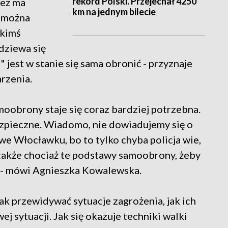
rekord Polski. Przejechał 4250
też ma
km na jednym bilecie
b można
akimś
dziewa się
 jest w stanie się sama obronić - przyznaje
rzenia.
moobrony staje się coraz bardziej potrzebna.
bezpieczne. Wiadomo, nie dowiadujemy się o
we Włocławku, bo to tylko chyba policja wie,
j, także chociaż te podstawy samoobrony, żeby
ć - mówi Agnieszka Kowalewska.
jak przewidywać sytuacje zagrożenia, jak ich
ej sytuacji. Jak się okazuje techniki walki