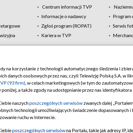
Centrum informacji TVP
Naziemna
Informacje o nadawcy
Program d
zetargowe
Zgłoś program (ROPAT)
Serwis fo
wizyjna
Kariera w TVP
Merchandi
Polityka prywatności
Moje zgody
Pomoc
Biuro re
ody na korzystanie z technologii automatycznego śledzenia i zbie
 danych osobowych przez nas, czyli Telewizję Polską S.A. w likw
VP (93 firm)
, w celach marketingowych (w tym do zautomatyzow
 poniżej, a także zgody na udostępnianie przez nas identyfikator
Ciebie naszych
poszczególnych serwisów
zwanych dalej „Portalem
obnych technologii umożliwiających świadczenie dopasowanych i be
zowanie ruchu w Internecie.
Ciebie
poszczególnych serwisów
na Portalu, takie jak adresy IP, 