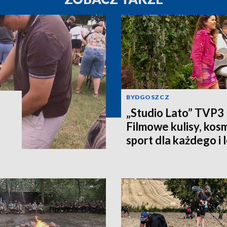
BYDGOSZCZ
„Studio Lato” TVP3
Filmowe kulisy, kosm
sport dla każdego i 
Oglądaj i wygraj na