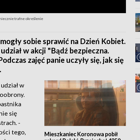
oniecznie trafne określenie
e mogły sobie sprawić na Dzień Kobiet.
udział w akcji "Bądź bezpieczna.
dczas zajęć panie uczyły się, jak się
.
 udział w
moobrony.
pastnika
nie się
trach. -
ści tego,
Mieszkaniec Koronowa pobił