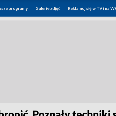
asze programy
Galerie zdjęć
Reklamuj się w TV i na
ę bronić. Poznały technik