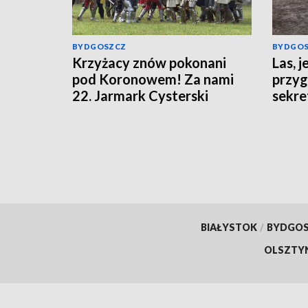
BYDGOSZCZ
BYDGO
Krzyżacy znów pokonani
Las, j
pod Koronowem! Za nami
przy
22. Jarmark Cysterski
sekre
BIAŁYSTOK
/
BYDGO
OLSZTY