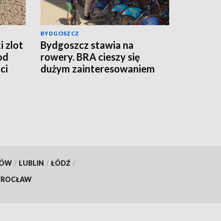
BYDGOSZCZ
i zlot
Bydgoszcz stawia na
od
rowery. BRA cieszy się
ci
dużym zainteresowaniem
KÓW
/
LUBLIN
/
ŁÓDŹ
/
ROCŁAW