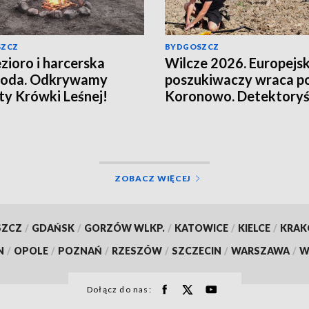
SZCZ
BYDGOSZCZ
ezioro i harcerska
Wilcze 2026. Europejsk
goda. Odkrywamy
poszukiwaczy wraca p
ty Krówki Leśnej!
Koronowo. Detektoryś
ruszą śladami bitwy
ZOBACZ WIĘCEJ
SZCZ
/
GDAŃSK
/
GORZÓW WLKP.
/
KATOWICE
/
KIELCE
/
KRA
N
/
OPOLE
/
POZNAŃ
/
RZESZÓW
/
SZCZECIN
/
WARSZAWA
/
W
Dołącz do nas: