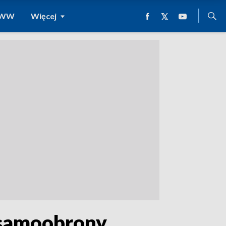
 WWW
Więcej
i samoobrony