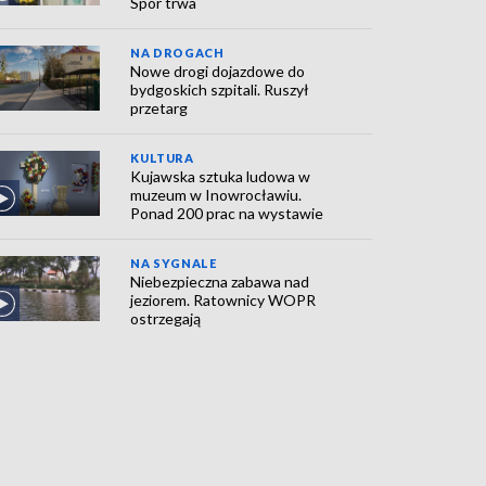
Spór trwa
NA DROGACH
Nowe drogi dojazdowe do
bydgoskich szpitali. Ruszył
przetarg
KULTURA
Kujawska sztuka ludowa w
muzeum w Inowrocławiu.
Ponad 200 prac na wystawie
NA SYGNALE
Niebezpieczna zabawa nad
jeziorem. Ratownicy WOPR
ostrzegają