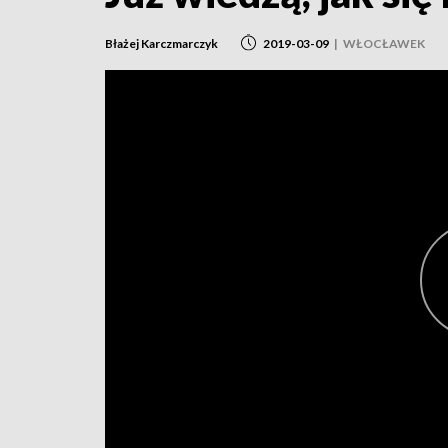
Błażej Karczmarczyk
2019-03-09
|
WŁOCŁAWEK