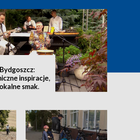
 Bydgoszcz:
iczne inspiracje,
lokalne smak.
grody