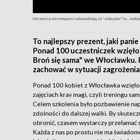
Nie wierzą stereotypom i udowadniają, że "słaba płeć" to... niek
To najlepszy prezent, jaki pani
Ponad 100 uczestniczek wzięło 
Broń się sama" we Włocławku. Po
zachować w sytuacji zagrożenia
Ponad 100 kobiet z Włocławka wzięło
zajęciach krav magi, czyli treningu sa
Celem szkolenia było pozbawienie na
zdolności do dalszej walki. By skutecz
obronić, czasem wystarczy przełamać s
Każda z nas po prostu nie ma świadomo