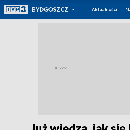
POWRÓT DO
BYDGOSZCZ
Aktualności
N
TVP REGIONY
Już wiedzą, jak si