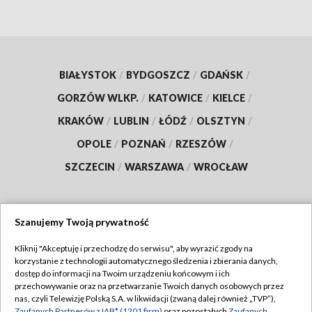
BIAŁYSTOK
/
BYDGOSZCZ
/
GDAŃSK
/
GORZÓW WLKP.
/
KATOWICE
/
KIELCE
/
KRAKÓW
/
LUBLIN
/
ŁÓDŹ
/
OLSZTYN
/
OPOLE
/
POZNAŃ
/
RZESZÓW
/
SZCZECIN
/
WARSZAWA
/
WROCŁAW
Szanujemy Twoją prywatność
Dołącz do nas:
Kliknij "Akceptuję i przechodzę do serwisu", aby wyrazić zgody na
korzystanie z technologii automatycznego śledzenia i zbierania danych,
TVP
dostęp do informacji na Twoim urządzeniu końcowym i ich
Abonament TVP
przechowywanie oraz na przetwarzanie Twoich danych osobowych przez
Regulamin TVP
nas, czyli Telewizję Polską S.A. w likwidacji (zwaną dalej również „TVP”),
Emisja w TVP
Zaufanych Partnerów z IAB* (1201 firm)
oraz pozostałych
Zaufanych