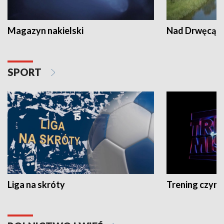
Magazyn nakielski
Nad Drwęcą
SPORT
Liga na skróty
Trening czyni 