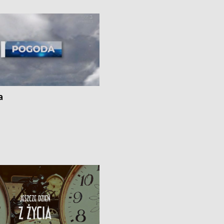
ato”
a