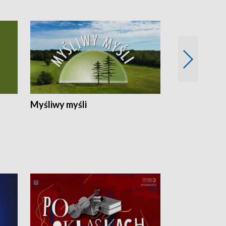
Myśliwy myśli
Spotkania z 