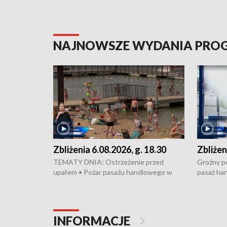
NAJNOWSZE WYDANIA PR
Zbliżenia 6.08.2026, g. 18.30
Zbliżen
TEMATY DNIA: Ostrzeżenie przed
Groźny po
upałem • Pożar pasażu handlowego w
pasaż ha
Bydgoszczy • Policja rozbiła lokalną siatkę
upałów i 
dealerską – grozi im do 12 lat więzienia •
kukurydzy
Akcja porodowa na trasie Rypin-Toruń –
wysokie p
pomógł policyjny patrol • Wyjątkowy
Rypin-Tor
INFORMACJE
projekt UMK w Toruniu
Zaprasza