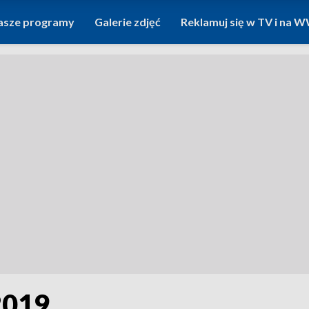
asze programy
Galerie zdjęć
Reklamuj się w TV i na
2019