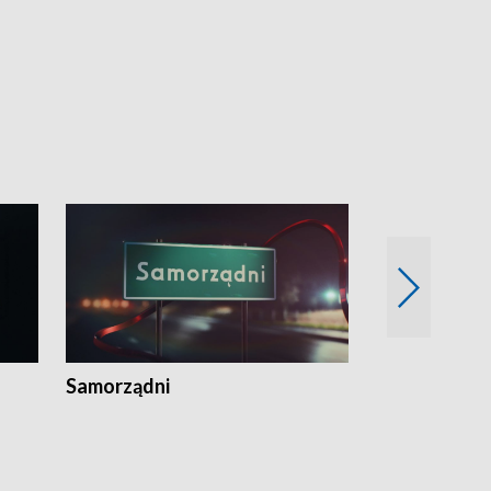
Samorządni
Wspólna sp