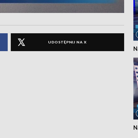
UDOSTĘPNIJ NA X
N
N