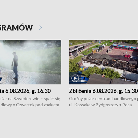
OGRAMÓW
ia 6.08.2026, g. 16.30
Zbliżenia 6.08.2026, g. 15.30
żar na Szwederowie – spalił się
Groźny pożar centrum handlowego 
ndlowy • Czwartek pod znakiem
ul. Kossaka w Bydgoszczy • Pesa
burz • Dobre prognozy dla
wyprodukuje nowoczesne,
 – rolnicy mogą liczyć na
energooszczędne pociągi dla Polregi
lony • Akcja porodowa na trasie
Zmiany w przepisach o pomocy
uń – pomógł policyjny patrol •
społecznej • Przed nami 10. jubileu
my na kolejną odsłonę programu
Festiwal Wisły