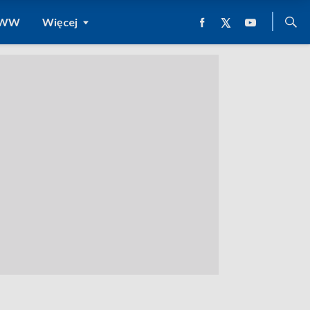
 WWW
Więcej