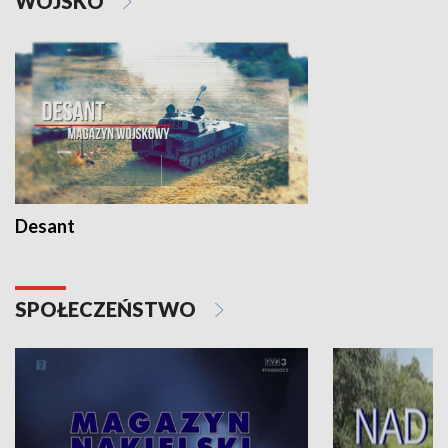
WOJSKO
Desant
SPOŁECZEŃSTWO