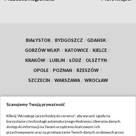
BIAŁYSTOK
/
BYDGOSZCZ
/
GDAŃSK
/
GORZÓW WLKP.
/
KATOWICE
/
KIELCE
/
KRAKÓW
/
LUBLIN
/
ŁÓDŹ
/
OLSZTYN
/
OPOLE
/
POZNAŃ
/
RZESZÓW
/
SZCZECIN
/
WARSZAWA
/
WROCŁAW
Szanujemy Twoją prywatność
Dołącz do nas:
Kliknij "Akceptuję i przechodzę do serwisu", aby wyrazić zgody na
korzystanie z technologii automatycznego śledzenia i zbierania danych,
TVP
dostęp do informacji na Twoim urządzeniu końcowym i ich
Abonament TVP
przechowywanie oraz na przetwarzanie Twoich danych osobowych przez
Regulamin TVP