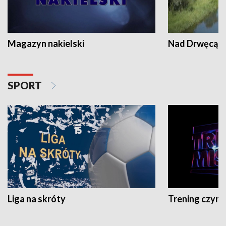
Magazyn nakielski
Nad Drwęcą
SPORT
Liga na skróty
Trening czyni 