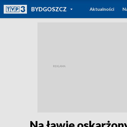
POWRÓT DO
BYDGOSZCZ
Aktualności
N
TVP REGIONY
Na ławie oskarżony