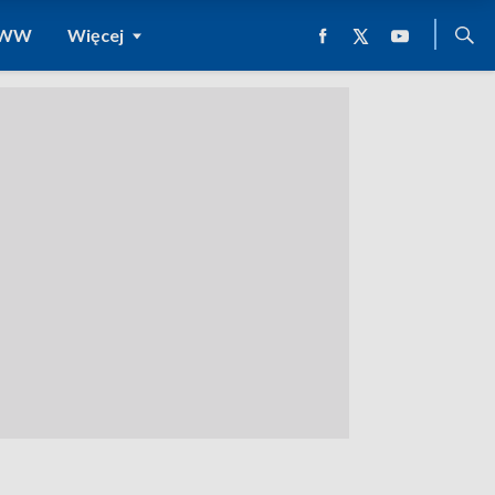
 WWW
Więcej