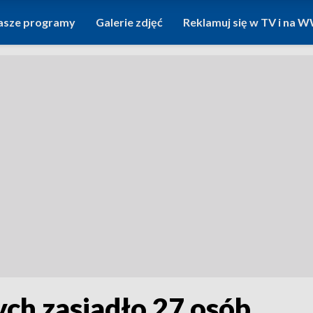
asze programy
Galerie zdjęć
Reklamuj się w TV i na
ch zasiadło 27 osób