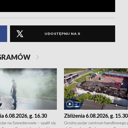
UDOSTĘPNIJ NA X
OGRAMÓW
ia 6.08.2026, g. 16.30
Zbliżenia 6.08.2026, g. 15.30
żar na Szwederowie – spalił się
Groźny pożar centrum handlowego 