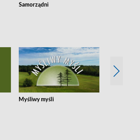
Samorządni
Wspólna sp
Myśliwy myśli
Spotkania z 