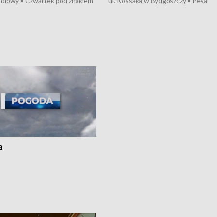
ndlowy • Czwartek pod znakiem
ul. Kossaka w Bydgoszczy • Pesa
burz • Dobre prognozy dla
wyprodukuje nowoczesne,
 – rolnicy mogą liczyć na
energooszczędne pociągi dla Polregi
lony • Akcja porodowa na trasie
Zmiany w przepisach o pomocy
uń – pomógł policyjny patrol •
społecznej • Przed nami 10. jubileu
my na kolejną odsłonę programu
Festiwal Wisły
ato”
a