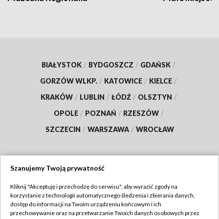
BIAŁYSTOK
/
BYDGOSZCZ
/
GDAŃSK
/
GORZÓW WLKP.
/
KATOWICE
/
KIELCE
/
KRAKÓW
/
LUBLIN
/
ŁÓDŹ
/
OLSZTYN
/
OPOLE
/
POZNAŃ
/
RZESZÓW
/
SZCZECIN
/
WARSZAWA
/
WROCŁAW
Szanujemy Twoją prywatność
Dołącz do nas:
Kliknij "Akceptuję i przechodzę do serwisu", aby wyrazić zgody na
korzystanie z technologii automatycznego śledzenia i zbierania danych,
TVP
dostęp do informacji na Twoim urządzeniu końcowym i ich
Abonament TVP
przechowywanie oraz na przetwarzanie Twoich danych osobowych przez
Regulamin TVP