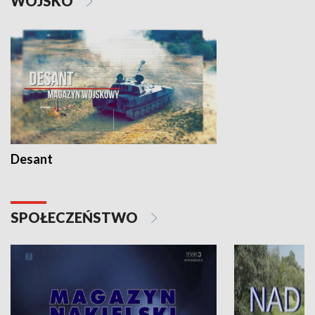
WOJSKO
Desant
SPOŁECZEŃSTWO