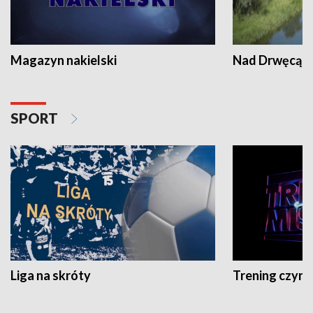
Magazyn nakielski
Nad Drwęcą
SPORT
Liga na skróty
Trening czyni 