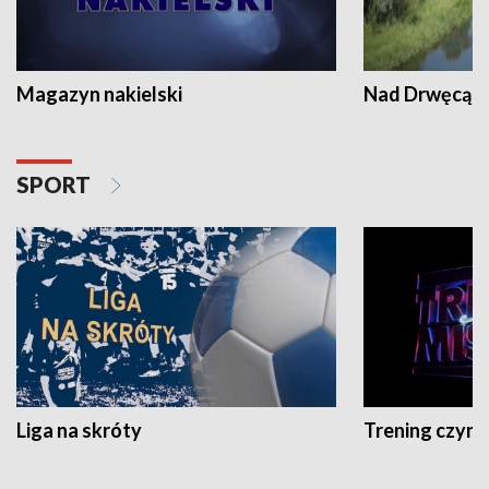
Magazyn nakielski
Nad Drwęcą
SPORT
Liga na skróty
Trening czyni 