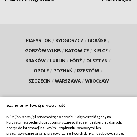
BIAŁYSTOK
/
BYDGOSZCZ
/
GDAŃSK
/
GORZÓW WLKP.
/
KATOWICE
/
KIELCE
/
KRAKÓW
/
LUBLIN
/
ŁÓDŹ
/
OLSZTYN
/
OPOLE
/
POZNAŃ
/
RZESZÓW
/
SZCZECIN
/
WARSZAWA
/
WROCŁAW
Szanujemy Twoją prywatność
Dołącz do nas:
Kliknij "Akceptuję i przechodzę do serwisu", aby wyrazić zgody na
korzystanie z technologii automatycznego śledzenia i zbierania danych,
TVP
dostęp do informacji na Twoim urządzeniu końcowym i ich
Abonament TVP
przechowywanie oraz na przetwarzanie Twoich danych osobowych przez
Regulamin TVP