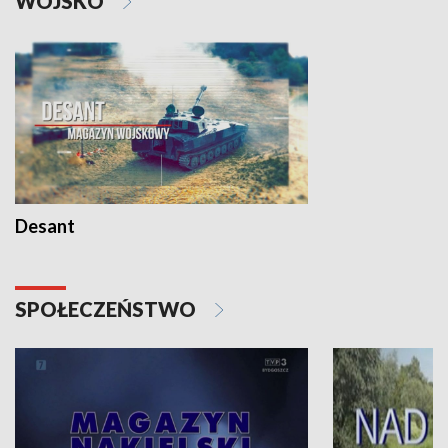
WOJSKO
Desant
SPOŁECZEŃSTWO