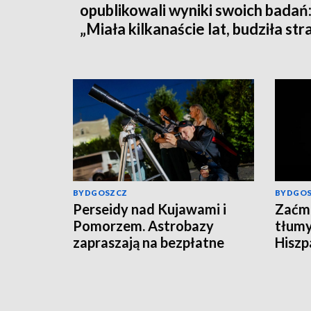
opublikowali wyniki swoich badań
„Miała kilkanaście lat, budziła str
BYDGOSZCZ
BYDGO
Perseidy nad Kujawami i
Zaćmi
Pomorzem. Astrobazy
tłumy
zapraszają na bezpłatne
Hiszpa
obserwacje nocnego nieba