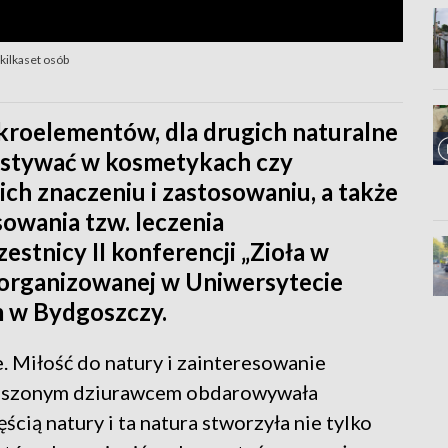
kilkaset osób
ikroelementów, dla drugich naturalne
zystywać w kosmetykach czy
 ich znaczeniu i zastosowaniu, a także
sowania tzw. leczenia
stnicy II konferencji „Zioła w
 zorganizowanej w Uniwersytecie
 w Bydgoszczy.
ie. Miłość do natury i zainteresowanie
a suszonym dziurawcem obdarowywała
ścią natury i ta natura stworzyła nie tylko