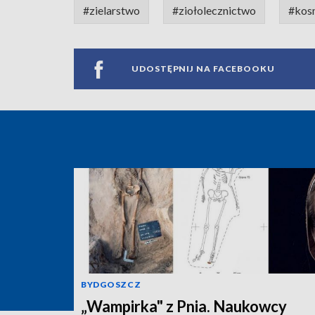
#zielarstwo
#ziołolecznictwo
#kos
UDOSTĘPNIJ NA FACEBOOKU
BYDGOSZCZ
„Wampirka" z Pnia. Naukowcy