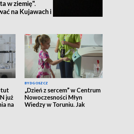
ta w ziemię".
wać na Kujawach i
ktualizacja]
BYDGOSZCZ
tut
„Dzień z sercem” w Centrum
N już
Nowoczesności Młyn
nia na
Wiedzy w Toruniu. Jak
działa ten mięsień, ile krwi
pompuje w minutę?