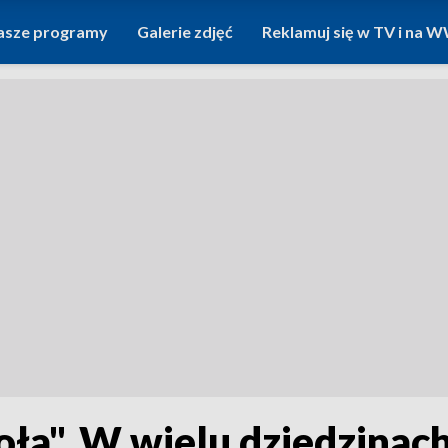
asze programy
Galerie zdjęć
Reklamuj się w TV i na
ła". W wielu dziedzinac