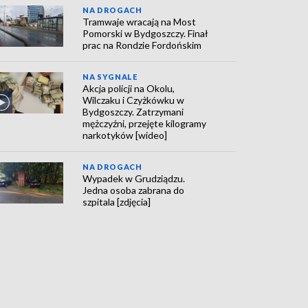
NA DROGACH
Tramwaje wracają na Most
Pomorski w Bydgoszczy. Finał
prac na Rondzie Fordońskim
NA SYGNALE
Akcja policji na Okolu,
Wilczaku i Czyżkówku w
Bydgoszczy. Zatrzymani
mężczyźni, przejęte kilogramy
narkotyków [wideo]
NA DROGACH
Wypadek w Grudziądzu.
Jedna osoba zabrana do
szpitala [zdjęcia]