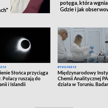
potęga, która wgnia
:
Gdzie i jak obserwo
ach"
Pomorzu? [zdjęcia, a
SZCZ
BYDGOSZCZ
enie Słońca przyciąga
Międzynarodowy Insty
. Polacy ruszają do
Chemii Analitycznej PA
nii i Islandii
działa w Toruniu. Bada
najwyższym poziomie
naukowym!