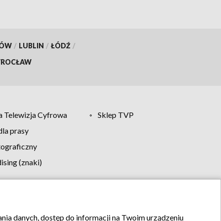
KÓW
/
LUBLIN
/
ŁÓDŹ
/
ROCŁAW
 Telewizja Cyfrowa
Sklep TVP
la prasy
tograficzny
sing (znaki)
klamy
Kontakt
rania danych, dostęp do informacji na Twoim urządzeniu