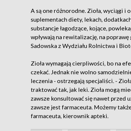
A są one różnorodne. Zioła, wyciągi i 
suplementach diety, lekach, dodatkach
substancje łagodzące, kojące, powlekaj
wpływają na rewitalizację, na poprawę 
Sadowska z Wydziału Rolnictwa i Bio
Zioła wymagają cierpliwości, bo na ef
czekać. Jednak nie wolno samodzieln
leczenia - ostrzegają specjaliści. - Zi
traktować tak, jak leki. Zioła mogą m
zawsze konsultować się nawet przed uż
zawsze jest farmaceuta. Możemy także
farmaceuta, kierownik apteki.