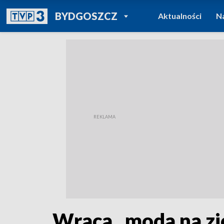
POWRÓT DO
BYDGOSZCZ
Aktualności
N
TVP REGIONY
Wraca „moda na zio