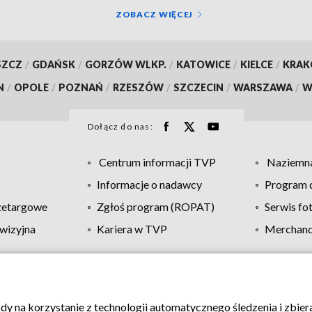
ZOBACZ WIĘCEJ
SZCZ
/
GDAŃSK
/
GORZÓW WLKP.
/
KATOWICE
/
KIELCE
/
KRA
N
/
OPOLE
/
POZNAŃ
/
RZESZÓW
/
SZCZECIN
/
WARSZAWA
/
W
Dołącz do nas:
Centrum informacji TVP
Naziemna
Informacje o nadawcy
Program d
zetargowe
Zgłoś program (ROPAT)
Serwis fo
wizyjna
Kariera w TVP
Merchandi
Polityka prywatności
Moje zgody
Pomoc
Biuro re
ody na korzystanie z technologii automatycznego śledzenia i zbie