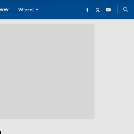
 WWW
Więcej
h