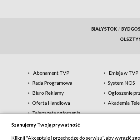
BIAŁYSTOK
/
BYDGO
OLSZTY
Abonament TVP
Emisja w TVP
Rada Programowa
System NOS
Biuro Reklamy
Ogłoszenie pr
Oferta Handlowa
Akademia Tele
Telegazeta ogłoszenia
Szanujemy Twoją prywatność
Regulamin TVP
Kliknij "Akceptuję i przechodzę do serwisu", aby wyrazić zg