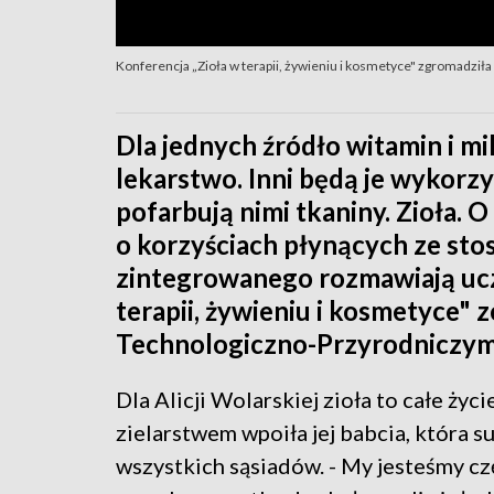
Konferencja „Zioła w terapii, żywieniu i kosmetyce" zgromadziła 
Dla jednych źródło witamin i m
lekarstwo. Inni będą je wykor
pofarbują nimi tkaniny. Zioła. O
o korzyściach płynących ze sto
zintegrowanego rozmawiają ucze
terapii, żywieniu i kosmetyce"
Technologiczno-Przyrodniczym
Dla Alicji Wolarskiej zioła to całe życ
zielarstwem wpoiła jej babcia, któr
wszystkich sąsiadów. - My jesteśmy czę