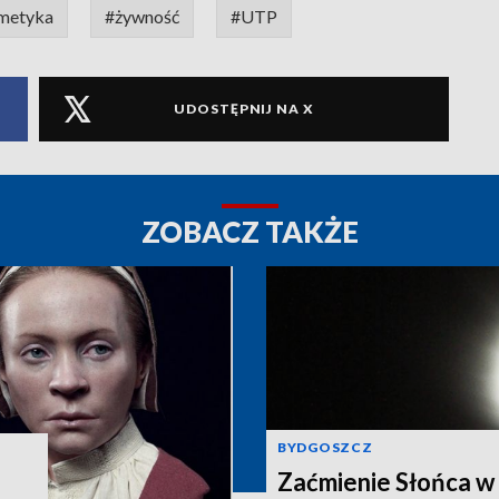
metyka
#żywność
#UTP
UDOSTĘPNIJ NA X
ZOBACZ TAKŻE
BYDGOSZCZ
Zaćmienie Słońca w 