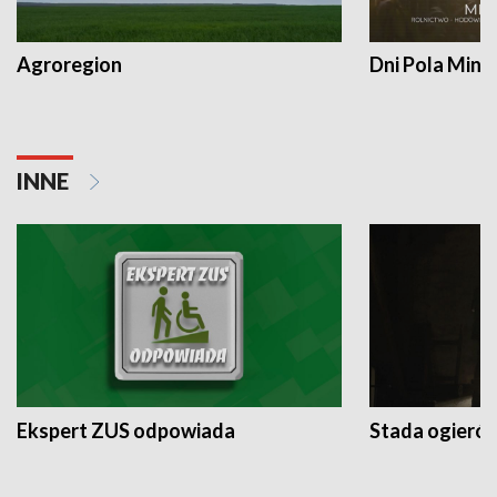
Agroregion
Dni Pola Min
INNE
Ekspert ZUS odpowiada
Stada ogieró