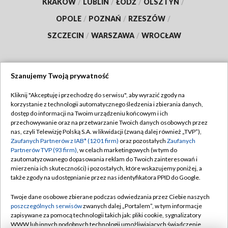
KRAKÓW
/
LUBLIN
/
ŁÓDŹ
/
OLSZTYN
/
OPOLE
/
POZNAŃ
/
RZESZÓW
/
SZCZECIN
/
WARSZAWA
/
WROCŁAW
Szanujemy Twoją prywatność
Dołącz do nas:
Kliknij "Akceptuję i przechodzę do serwisu", aby wyrazić zgody na
korzystanie z technologii automatycznego śledzenia i zbierania danych,
TVP
dostęp do informacji na Twoim urządzeniu końcowym i ich
Abonament TVP
przechowywanie oraz na przetwarzanie Twoich danych osobowych przez
Regulamin TVP
nas, czyli Telewizję Polską S.A. w likwidacji (zwaną dalej również „TVP”),
Emisja w TVP
Polityka prywatności
Zaufanych Partnerów z IAB* (1201 firm)
oraz pozostałych
Zaufanych
Partnerów TVP (93 firm)
, w celach marketingowych (w tym do
Centrum informacji TVP
Moje zgody
zautomatyzowanego dopasowania reklam do Twoich zainteresowań i
mierzenia ich skuteczności) i pozostałych, które wskazujemy poniżej, a
Naziemna Telewizja Cyfrowa
Pomoc
także zgody na udostępnianie przez nas identyfikatora PPID do Google.
Sklep TVP
Biuro reklamy
Twoje dane osobowe zbierane podczas odwiedzania przez Ciebie naszych
Rada Programowa
Kontakt
poszczególnych serwisów
zwanych dalej „Portalem”, w tym informacje
zapisywane za pomocą technologii takich jak: pliki cookie, sygnalizatory
System NOS
WWW lub innych podobnych technologii umożliwiających świadczenie