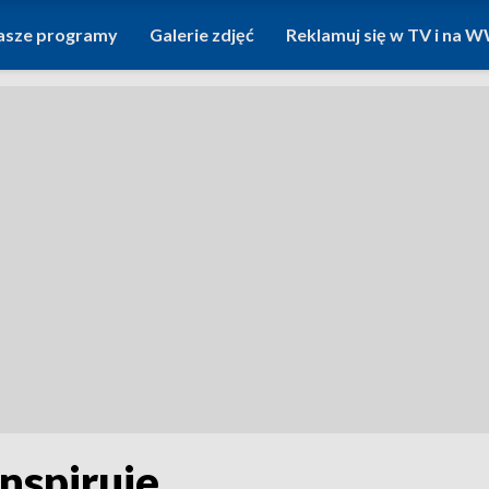
asze programy
Galerie zdjęć
Reklamuj się w TV i na
nspiruje