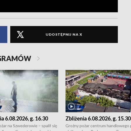
UDOSTĘPNIJ NA X
OGRAMÓW
ia 6.08.2026, g. 16.30
Zbliżenia 6.08.2026, g. 15.30
żar na Szwederowie – spalił się
Groźny pożar centrum handlowego 