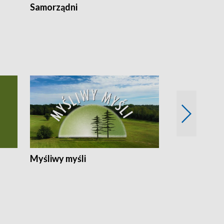
Samorządni
Wspólna sp
Myśliwy myśli
Spotkania z 