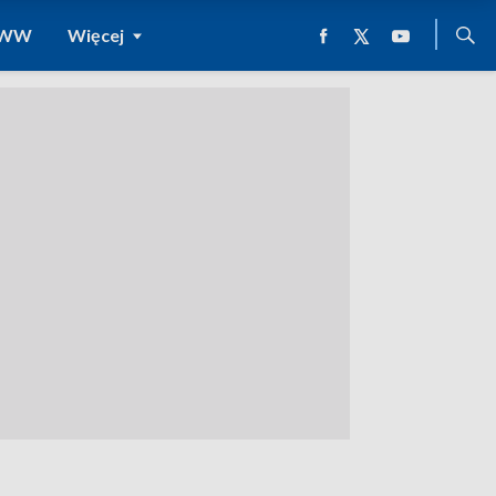
 WWW
Więcej