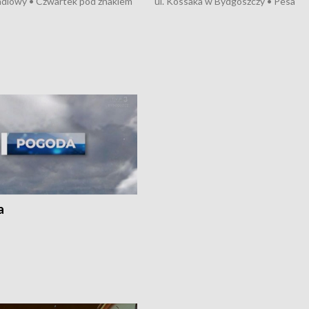
ndlowy • Czwartek pod znakiem
ul. Kossaka w Bydgoszczy • Pesa
burz • Dobre prognozy dla
wyprodukuje nowoczesne,
 – rolnicy mogą liczyć na
energooszczędne pociągi dla Polregi
lony • Akcja porodowa na trasie
Zmiany w przepisach o pomocy
uń – pomógł policyjny patrol •
społecznej • Przed nami 10. jubileu
my na kolejną odsłonę programu
Festiwal Wisły
ato”
a