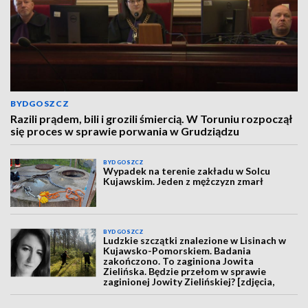
BYDGOSZCZ
Razili prądem, bili i grozili śmiercią. W Toruniu rozpoczął
się proces w sprawie porwania w Grudziądzu
BYDGOSZCZ
Wypadek na terenie zakładu w Solcu
Kujawskim. Jeden z mężczyzn zmarł
BYDGOSZCZ
Ludzkie szczątki znalezione w Lisinach w
Kujawsko-Pomorskiem. Badania
zakończono. To zaginiona Jowita
Zielińska. Będzie przełom w sprawie
zaginionej Jowity Zielińskiej? [zdjęcia,
wideo, aktualizacja]