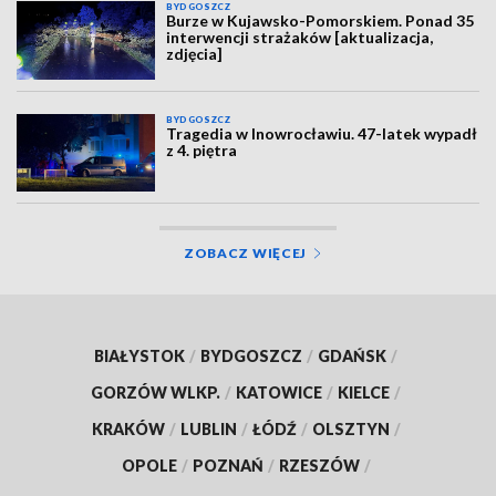
BYDGOSZCZ
Burze w Kujawsko-Pomorskiem. Ponad 35
interwencji strażaków [aktualizacja,
zdjęcia]
BYDGOSZCZ
Tragedia w Inowrocławiu. 47-latek wypadł
z 4. piętra
ZOBACZ WIĘCEJ
BIAŁYSTOK
/
BYDGOSZCZ
/
GDAŃSK
/
GORZÓW WLKP.
/
KATOWICE
/
KIELCE
/
KRAKÓW
/
LUBLIN
/
ŁÓDŹ
/
OLSZTYN
/
OPOLE
/
POZNAŃ
/
RZESZÓW
/