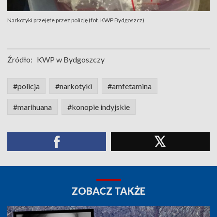
Narkotyki przejęte przez policję (fot. KWP Bydgoszcz)
Źródło:
KWP w Bydgoszczy
#policja
#narkotyki
#amfetamina
#marihuana
#konopie indyjskie
ZOBACZ TAKŻE