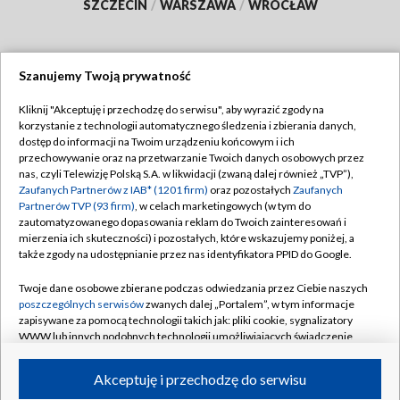
SZCZECIN
/
WARSZAWA
/
WROCŁAW
Szanujemy Twoją prywatność
Dołącz do nas:
Kliknij "Akceptuję i przechodzę do serwisu", aby wyrazić zgody na
korzystanie z technologii automatycznego śledzenia i zbierania danych,
TVP
dostęp do informacji na Twoim urządzeniu końcowym i ich
Abonament TVP
przechowywanie oraz na przetwarzanie Twoich danych osobowych przez
Regulamin TVP
nas, czyli Telewizję Polską S.A. w likwidacji (zwaną dalej również „TVP”),
Emisja w TVP
Zaufanych Partnerów z IAB* (1201 firm)
oraz pozostałych
Zaufanych
Polityka prywatności
Partnerów TVP (93 firm)
, w celach marketingowych (w tym do
Centrum informacji TVP
Moje zgody
zautomatyzowanego dopasowania reklam do Twoich zainteresowań i
mierzenia ich skuteczności) i pozostałych, które wskazujemy poniżej, a
Naziemna Telewizja Cyfrowa
Pomoc
także zgody na udostępnianie przez nas identyfikatora PPID do Google.
Sklep TVP
Biuro reklamy
Twoje dane osobowe zbierane podczas odwiedzania przez Ciebie naszych
Rada Programowa
poszczególnych serwisów
zwanych dalej „Portalem”, w tym informacje
Kontakt
zapisywane za pomocą technologii takich jak: pliki cookie, sygnalizatory
System NOS
WWW lub innych podobnych technologii umożliwiających świadczenie
dopasowanych i bezpiecznych usług, personalizację treści oraz reklam,
Informacje o nadawcy
Kanały
udostępnianie funkcji mediów społecznościowych oraz analizowanie
Akceptuję i przechodzę do serwisu
ruchu w Internecie.
Program dla prasy