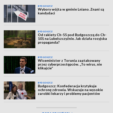
BYDGOSZCZ
Wybory wójta w gminie Lniano. Znani są
kandydaci
BYDGOSZCZ
Od rakiety Ch-55 pod Bydgoszczą do Ch-
101 na Lubelszczyźnie. Jak działa rosyjska
propaganda?
BYDGOSZCZ
Wiceminister z Torunia zaatakowany
przez cyberprzestępców. „To wirus, nie
klikajcie”
BYDGOSZCZ
Bydgoszcz: Konfederacja krytykuje
ochronę zdrowia. Wskazuje na wysokie
zarobki lekarzy i problemy pacjentów