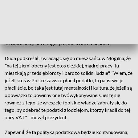
Podkreślił, że nie zgadza się z tymi wszystkimi, którzy
twierdzą, że program 500+, to rozdawnictwo. "To jest
wreszcie udział polskiego państwa w utrzymaniu i
wychowaniu dzieci - coś, co od dawna było bardzo
potrzebne" - zaznaczył Duda. Jak dodał, tego typu polityka
prowadzona jest w bogatych państwach Zachodu.
Duda podkreślił, zwracając się do mieszkańców Mogilna, że
"na tej ziemi obecny jest etos ciężkiej, mądrej pracy; tu
mieszkają przedsiębiorczy i bardzo solidni ludzie". "Wiem, że
jeżeli ktoś w Polsce zawsze płacił podatki, to państwo je
płaciliście, bo taka jest tutaj mentalności i kultura, że jeżeli są
obowiązki to powinny one być wykonywane. Cieszę się
również z tego, że wreszcie i polskie władze zabrały się do
tego, by odebrać te podatki złodziejom, którzy kradli do tej
pory VAT" - mówił prezydent.
Zapewnił, że ta polityka podatkowa będzie kontynuowana,