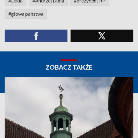
#Duda
#Andrzej Duda
#prezydent RP
#głowa państwa
ZOBACZ TAKŻE