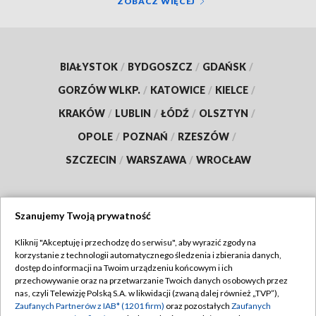
ZOBACZ WIĘCEJ
BIAŁYSTOK
/
BYDGOSZCZ
/
GDAŃSK
/
GORZÓW WLKP.
/
KATOWICE
/
KIELCE
/
KRAKÓW
/
LUBLIN
/
ŁÓDŹ
/
OLSZTYN
/
OPOLE
/
POZNAŃ
/
RZESZÓW
/
SZCZECIN
/
WARSZAWA
/
WROCŁAW
Szanujemy Twoją prywatność
Dołącz do nas:
Kliknij "Akceptuję i przechodzę do serwisu", aby wyrazić zgody na
korzystanie z technologii automatycznego śledzenia i zbierania danych,
TVP
dostęp do informacji na Twoim urządzeniu końcowym i ich
Abonament TVP
przechowywanie oraz na przetwarzanie Twoich danych osobowych przez
Regulamin TVP
nas, czyli Telewizję Polską S.A. w likwidacji (zwaną dalej również „TVP”),
Emisja w TVP
Polityka prywatności
Zaufanych Partnerów z IAB* (1201 firm)
oraz pozostałych
Zaufanych