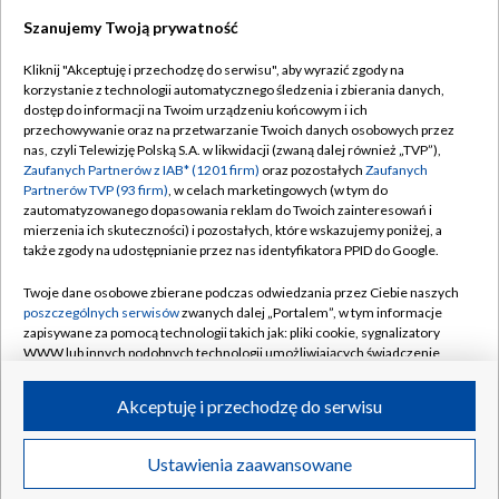
Szanujemy Twoją prywatność
Dołącz do nas:
Kliknij "Akceptuję i przechodzę do serwisu", aby wyrazić zgody na
korzystanie z technologii automatycznego śledzenia i zbierania danych,
TVP
dostęp do informacji na Twoim urządzeniu końcowym i ich
Abonament TVP
przechowywanie oraz na przetwarzanie Twoich danych osobowych przez
Regulamin TVP
nas, czyli Telewizję Polską S.A. w likwidacji (zwaną dalej również „TVP”),
Emisja w TVP
Polityka prywatności
Zaufanych Partnerów z IAB* (1201 firm)
oraz pozostałych
Zaufanych
Partnerów TVP (93 firm)
, w celach marketingowych (w tym do
Centrum informacji TVP
Moje zgody
zautomatyzowanego dopasowania reklam do Twoich zainteresowań i
mierzenia ich skuteczności) i pozostałych, które wskazujemy poniżej, a
Naziemna Telewizja Cyfrowa
Pomoc
także zgody na udostępnianie przez nas identyfikatora PPID do Google.
Sklep TVP
Biuro reklamy
Twoje dane osobowe zbierane podczas odwiedzania przez Ciebie naszych
Rada Programowa
Kontakt
poszczególnych serwisów
zwanych dalej „Portalem”, w tym informacje
zapisywane za pomocą technologii takich jak: pliki cookie, sygnalizatory
System NOS
WWW lub innych podobnych technologii umożliwiających świadczenie
dopasowanych i bezpiecznych usług, personalizację treści oraz reklam,
Informacje o nadawcy
Kanały
udostępnianie funkcji mediów społecznościowych oraz analizowanie
Akceptuję i przechodzę do serwisu
ruchu w Internecie.
Program dla prasy
©2026 Telewizja Polska S.A. w likwidacji
Biuro Reklamy
Twoje dane osobowe zbierane podczas odwiedzania przez Ciebie
Ustawienia zaawansowane
poszczególnych serwisów
na Portalu, takie jak adresy IP, identyfikatory
Ogłoszenie przetargowe
Twoich urządzeń końcowych i identyfikatory plików cookie, informacje o