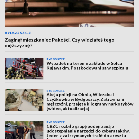
BYDGOSZCZ
Zaginął mieszkaniec Pakości. Czy widziałeś tego
mężczyznę?
BYDGOSZCZ
Wypadek na terenie zakładu w Solcu
Kujawskim. Poszkodowani są w szpitalu
BYDGOSZCZ
Akcja policji na Okolu, Wilczaku i
Czyżkówku w Bydgoszczy. Zatrzymani
mężczyźni, przejęte kilogramy narkotyków
[wideo, aktualizacja]
BYDGOSZCZ
CBZC rozbiło grupę podejrzaną o
udostępnianie narzędzi do cyberataków.
Jeden z zatrzymanych trafił do aresztu