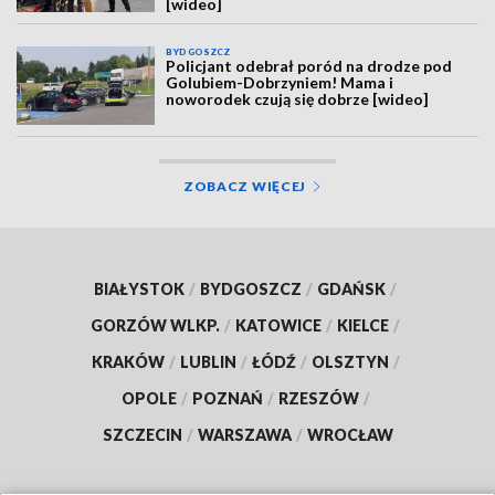
[wideo]
BYDGOSZCZ
Policjant odebrał poród na drodze pod
Golubiem-Dobrzyniem! Mama i
noworodek czują się dobrze [wideo]
ZOBACZ WIĘCEJ
BIAŁYSTOK
/
BYDGOSZCZ
/
GDAŃSK
/
GORZÓW WLKP.
/
KATOWICE
/
KIELCE
/
KRAKÓW
/
LUBLIN
/
ŁÓDŹ
/
OLSZTYN
/
OPOLE
/
POZNAŃ
/
RZESZÓW
/
SZCZECIN
/
WARSZAWA
/
WROCŁAW