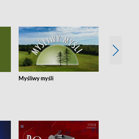
Myśliwy myśli
Spotkania z 