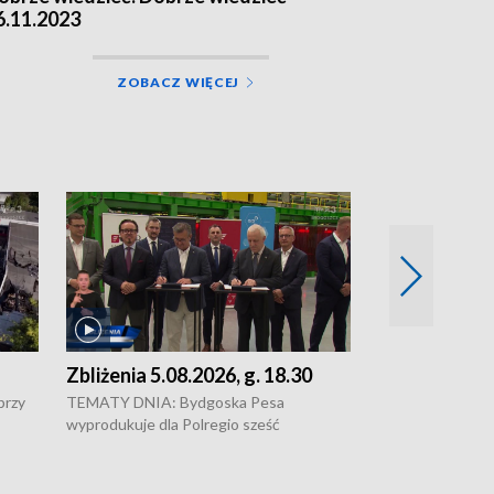
6.11.2023
ZOBACZ WIĘCEJ
Zbliżenia 5.08.2026, g. 18.30
Zbliżenia 5.0
przy
TEMATY DNIA: Bydgoska Pesa
Pesa wyprodukuj
wyprodukuje dla Polregio sześć
dla Polregio • 
energooszczędnych pociągów Elf 3.
infrastruktury g
o •
generacji, które na regionalne trasy
Gdańskiem a Gus
wyjadą w 2029 roku • Ponad 2 mld zł
Kontrowersje w