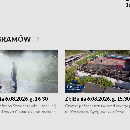
1
OGRAMÓW
ia 6.08.2026, g. 16.30
Zbliżenia 6.08.2026, g. 15.30
żar na Szwederowie – spalił się
Groźny pożar centrum handlowego 
ndlowy • Czwartek pod znakiem
ul. Kossaka w Bydgoszczy • Pesa
burz • Dobre prognozy dla
wyprodukuje nowoczesne,
 – rolnicy mogą liczyć na
energooszczędne pociągi dla Polregi
lony • Akcja porodowa na trasie
Zmiany w przepisach o pomocy