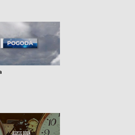
uń – pomógł policyjny patrol •
społecznej • Przed nami 10. jubileu
my na kolejną odsłonę programu
Festiwal Wisły
ato”
a