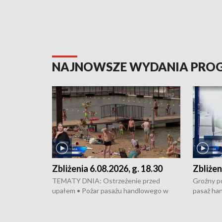
NAJNOWSZE WYDANIA PR
Zbliżenia 6.08.2026, g. 18.30
Zbliżen
TEMATY DNIA: Ostrzeżenie przed
Groźny po
upałem • Pożar pasażu handlowego w
pasaż ha
Bydgoszczy • Policja rozbiła lokalną siatkę
upałów i 
dealerską – grozi im do 12 lat więzienia •
kukurydzy
Akcja porodowa na trasie Rypin-Toruń –
wysokie p