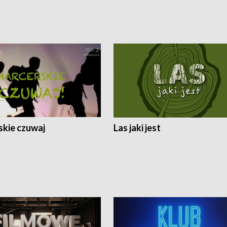
skie czuwaj
Las jaki jest