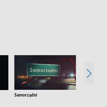
Samorządni
Wspólna sp