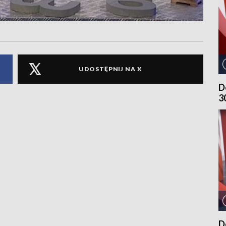
UDOSTĘPNIJ NA X
D
3
D