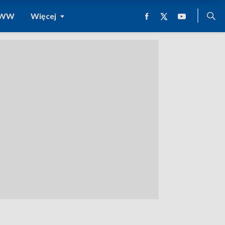
 WWW
Więcej