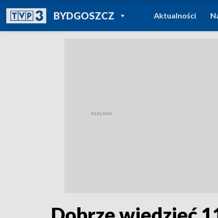
POWRÓT DO
BYDGOSZCZ
Aktualności
N
TVP REGIONY
Dobrze wiedzieć 1