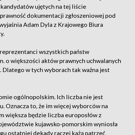
kandydatów ujętych na tej liście
poprawność dokumentacji zgłoszeniowej pod
yjaśnia Adam Dyla z Krajowego Biura
y.
 reprezentanci wszystkich państw
in. o większości aktów prawnych uchwalanych
e. Dlatego w tych wyborach tak ważna jest
ie ogólnopolskim. Ich liczba nie jest
u. Oznacza to, że im więcej wyborców na
ym większa będzie liczba europosłów z
województwie kujawsko-pomorskim wyniosła
gu ostatniej dekady raczej każą patrzeć