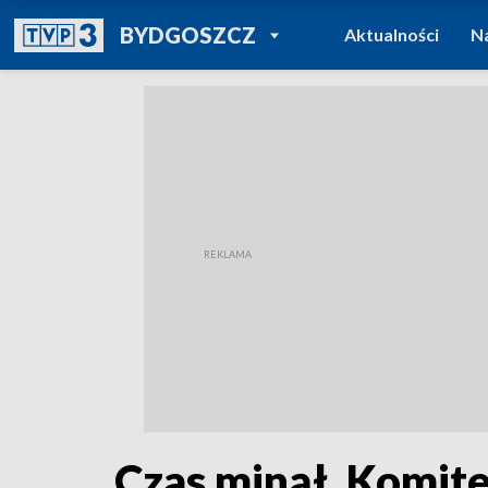
POWRÓT DO
BYDGOSZCZ
Aktualności
N
TVP REGIONY
Czas minął. Komit