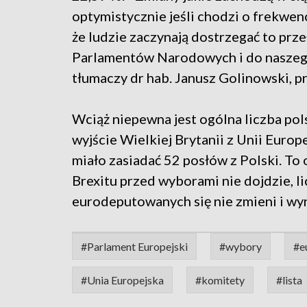
optymistycznie jeśli chodzi o frekwen
że ludzie zaczynają dostrzegać to prz
Parlamentów Narodowych i do naszego
tłumaczy dr hab. Janusz Golinowski, p
Wciąż niepewna jest ogólna liczba po
wyjście Wielkiej Brytanii z Unii Europ
miało zasiadać 52 posłów z Polski. To 
Brexitu przed wyborami nie dojdzie, 
eurodeputowanych się nie zmieni i wyn
#Parlament Europejski
#wybory
#e
#Unia Europejska
#komitety
#lista