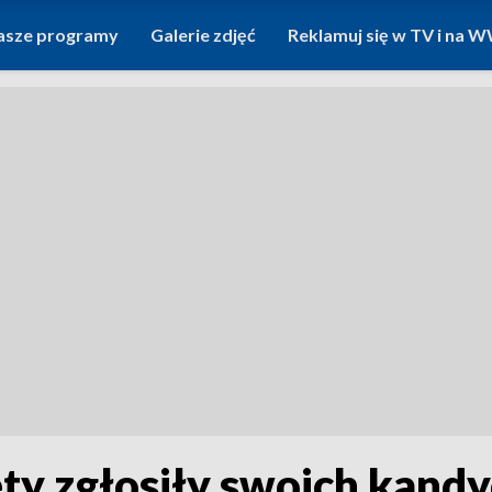
asze programy
Galerie zdjęć
Reklamuj się w TV i na
ety zgłosiły swoich kand