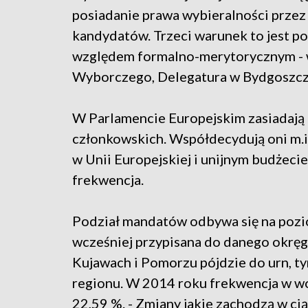
posiadanie prawa wybieralności przez 
kandydatów. Trzeci warunek to jest 
względem formalno-merytorycznym - w
Wyborczego, Delegatura w Bydgoszcz
W Parlamencie Europejskim zasiadają
członkowskich. Współdecydują oni m.
w Unii Europejskiej i unijnym budżeci
frekwencja.
Podział mandatów odbywa się na poziom
wcześniej przypisana do danego okręg
Kujawach i Pomorzu pójdzie do urn, t
regionu. W 2014 roku frekwencja w 
22,59 %. - Zmiany jakie zachodzą w cią