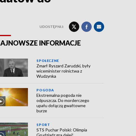
UDOSTĘPNIJ:
AJNOWSZE INFORMACJE
SPOŁECZNE
Zmarł Ryszard Zarudzki, były
wiceminister rolnictwa z
Wudzynka
POGODA
Ekstremalna pogoda nie
odpuszcza. Do morderczego
upału dołączą gwałtowne
burze
SPORT
STS Puchar Polski: Olimpia
Grudziądz gra dalej!