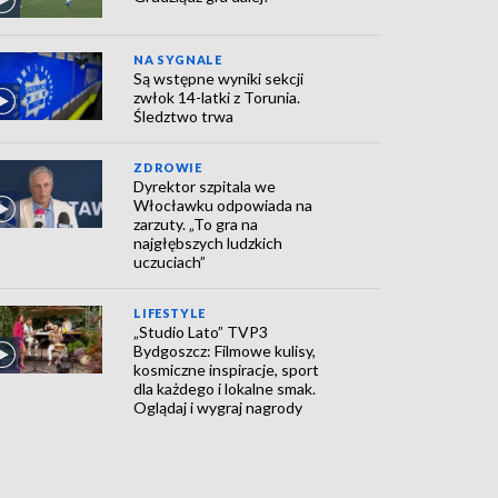
NA SYGNALE
Są wstępne wyniki sekcji
zwłok 14-latki z Torunia.
Śledztwo trwa
ZDROWIE
Dyrektor szpitala we
Włocławku odpowiada na
zarzuty. „To gra na
najgłębszych ludzkich
uczuciach”
LIFESTYLE
„Studio Lato” TVP3
Bydgoszcz: Filmowe kulisy,
kosmiczne inspiracje, sport
dla każdego i lokalne smak.
Oglądaj i wygraj nagrody