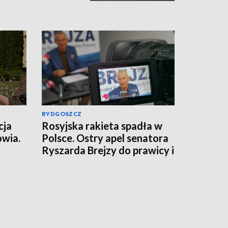
BYDGOSZCZ
cja
Rosyjska rakieta spadła w
owia.
Polsce. Ostry apel senatora
Ryszarda Brejzy do prawicy i
lemy
MSZ