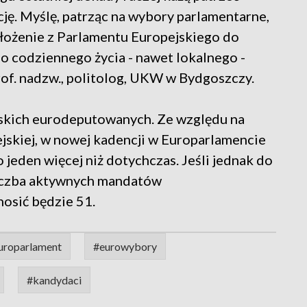
cję. Myślę, patrząc na wybory parlamentarne,
ełożenie z Parlamentu Europejskiego do
 codziennego życia - nawet lokalnego -
rof. nadzw., politolog, UKW w Bydgoszczy.
lskich eurodeputowanych. Ze względu na
ejskiej, w nowej kadencji w Europarlamencie
o jeden więcej niż dotychczas. Jeśli jednak do
liczba aktywnych mandatów
osić będzie 51.
uroparlament
#eurowybory
#kandydaci