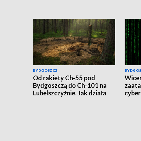
BYDGOSZCZ
BYDGO
Od rakiety Ch-55 pod
Wicem
Bydgoszczą do Ch-101 na
zaat
Lubelszczyźnie. Jak działa
cyber
rosyjska propaganda?
wirus,