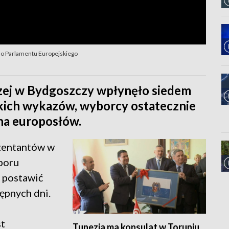
 do Parlamentu Europejskiego
ej w Bydgoszczy wpłynęło siedem
tkich wykazów, wyborcy ostatecznie
na europosłów.
ezentantów w
boru
i postawić
tępnych dni.
st
Tunezja ma konsulat w Toruniu.