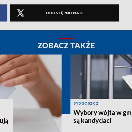
UDOSTĘPNIJ NA X
ZOBACZ TAKŻE
BYDGOSZCZ
Wybory wójta w gmin
ują
są kandydaci