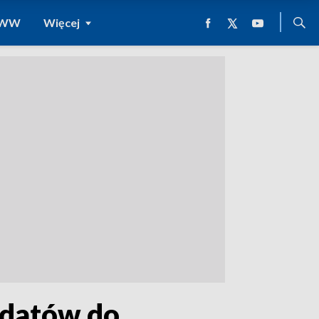
 WWW
Więcej
ydatów do