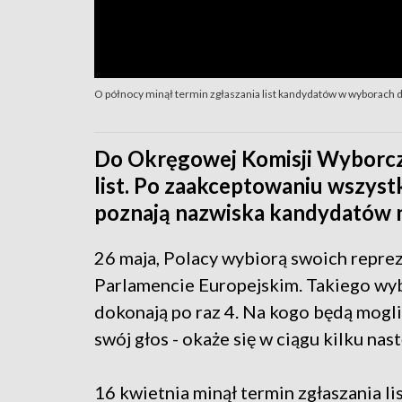
O północy minął termin zgłaszania list kandydatów w wyborach
Do Okręgowej Komisji Wyborcz
list. Po zaakceptowaniu wszys
poznają nazwiska kandydatów 
26 maja, Polacy wybiorą swoich repr
Parlamencie Europejskim. Takiego wy
dokonają po raz 4. Na kogo będą mogl
swój głos - okaże się w ciągu kilku nas
16 kwietnia minął termin zgłaszania li