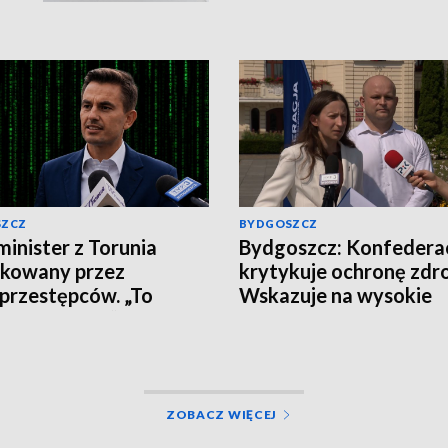
SZCZ
BYDGOSZCZ
inister z Torunia
Bydgoszcz: Konfedera
akowany przez
krytykuje ochronę zdr
przestępców. „To
Wskazuje na wysokie
 nie klikajcie”
zarobki lekarzy i prob
pacjentów
ZOBACZ WIĘCEJ