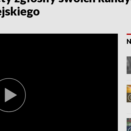
jskiego
N