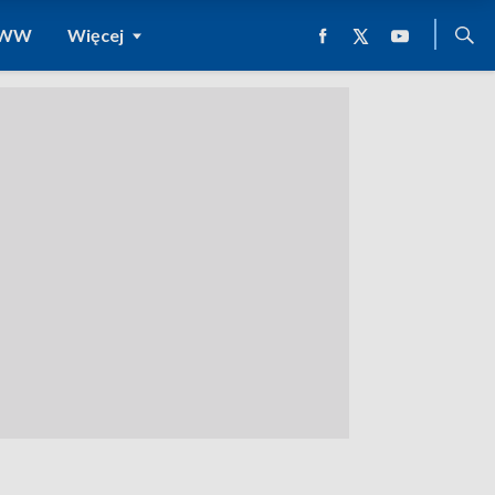
 WWW
Więcej