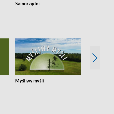
Samorządni
Wspólna sp
Myśliwy myśli
Spotkania z 