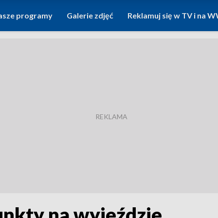
asze programy
Galerie zdjęć
Reklamuj się w TV i na
unkty na wyjeździe