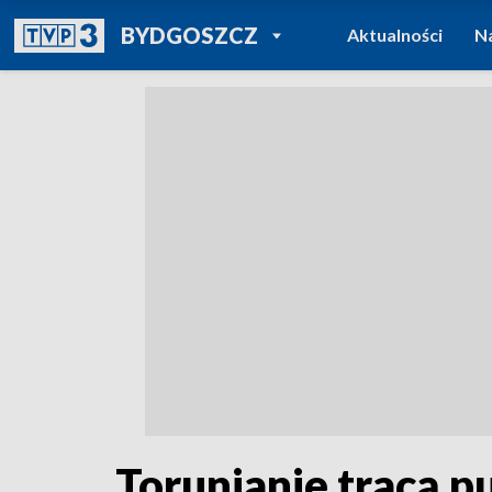
POWRÓT DO
BYDGOSZCZ
Aktualności
N
TVP REGIONY
Torunianie tracą p