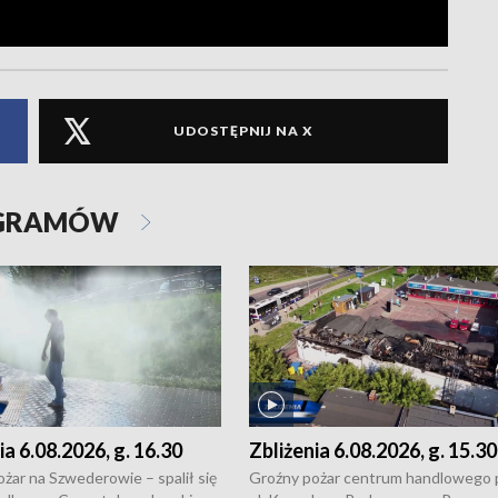
UDOSTĘPNIJ NA X
OGRAMÓW
ia 6.08.2026, g. 16.30
Zbliżenia 6.08.2026, g. 15.30
żar na Szwederowie – spalił się
Groźny pożar centrum handlowego 