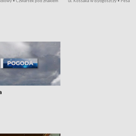
ndlowy • Czwartek pod znakiem
ul. Kossaka w Bydgoszczy • Pesa
burz • Dobre prognozy dla
wyprodukuje nowoczesne,
 – rolnicy mogą liczyć na
energooszczędne pociągi dla Polregi
lony • Akcja porodowa na trasie
Zmiany w przepisach o pomocy
uń – pomógł policyjny patrol •
społecznej • Przed nami 10. jubileu
my na kolejną odsłonę programu
Festiwal Wisły
ato”
a