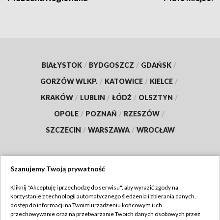
BIAŁYSTOK
/
BYDGOSZCZ
/
GDAŃSK
/
GORZÓW WLKP.
/
KATOWICE
/
KIELCE
/
KRAKÓW
/
LUBLIN
/
ŁÓDŹ
/
OLSZTYN
/
OPOLE
/
POZNAŃ
/
RZESZÓW
/
SZCZECIN
/
WARSZAWA
/
WROCŁAW
Szanujemy Twoją prywatność
Dołącz do nas:
Kliknij "Akceptuję i przechodzę do serwisu", aby wyrazić zgody na
korzystanie z technologii automatycznego śledzenia i zbierania danych,
TVP
dostęp do informacji na Twoim urządzeniu końcowym i ich
Abonament TVP
przechowywanie oraz na przetwarzanie Twoich danych osobowych przez
Regulamin TVP