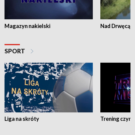
Magazyn nakielski
Nad Drwęcą
SPORT
Liga na skróty
Trening czyni 