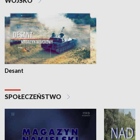
WOJSKO
Desant
SPOŁECZEŃSTWO