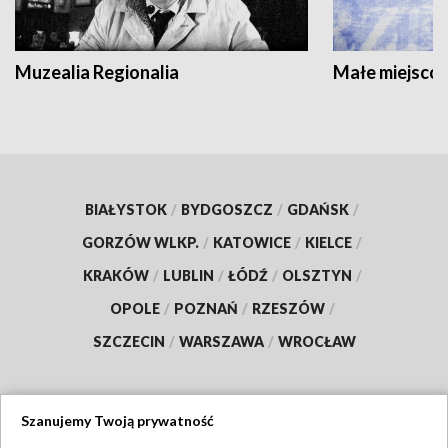
Muzealia Regionalia
Małe miejscow
BIAŁYSTOK
/
BYDGOSZCZ
/
GDAŃSK
/
GORZÓW WLKP.
/
KATOWICE
/
KIELCE
/
KRAKÓW
/
LUBLIN
/
ŁÓDŹ
/
OLSZTYN
/
OPOLE
/
POZNAŃ
/
RZESZÓW
/
SZCZECIN
/
WARSZAWA
/
WROCŁAW
Szanujemy Twoją prywatność
Dołącz do nas: