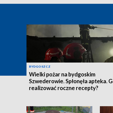
BYDGOSZCZ
Wielki pożar na bydgoskim
Szwederowie. Spłonęła apteka. G
realizować roczne recepty?