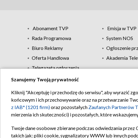
Abonament TVP
Emisja w TVP
Rada Programowa
System NOS
Biuro Reklamy
Ogłoszenie pr
Oferta Handlowa
Akademia Tele
Telegazeta ogłoszenia
Szanujemy Twoją prywatność
Regulamin TVP
Kliknij "Akceptuję i przechodzę do serwisu", aby wyrazić zg
końcowym i ich przechowywanie oraz na przetwarzanie Twoich
z IAB* (1201 firm)
oraz pozostałych
Zaufanych Partnerów T
mierzenia ich skuteczności) i pozostałych, które wskazujemy
Twoje dane osobowe zbierane podczas odwiedzania przez 
takich jak: pliki cookie, sygnalizatory WWW lub innych pod