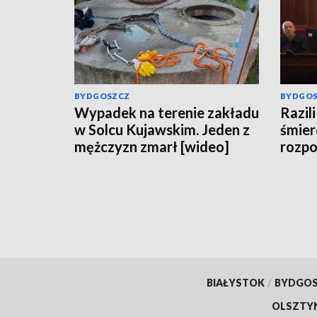
BYDGOSZCZ
BYDGO
Wypadek na terenie zakładu
Razili
w Solcu Kujawskim. Jeden z
śmier
mężczyzn zmarł [wideo]
rozpo
spraw
Grudz
BIAŁYSTOK
/
BYDGO
OLSZTY