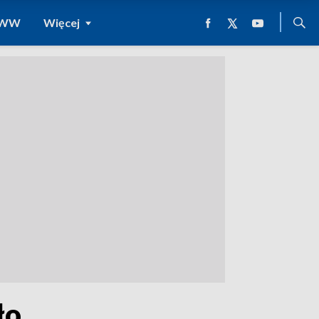
 WWW
Więcej
ło