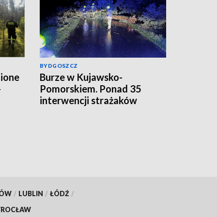
BYDGOSZCZ
zione
Burze w Kujawsko-
-
Pomorskiem. Ponad 35
interwencji strażaków
ona
[aktualizacja, zdjęcia]
e
deo,
KÓW
/
LUBLIN
/
ŁÓDŹ
/
ROCŁAW