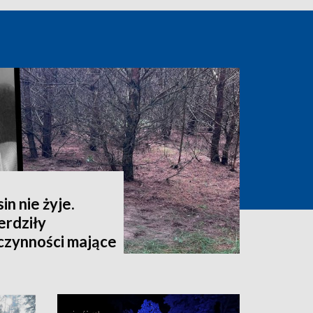
in nie żyje.
rdziły
czynności mające
owanie przebiegu
inięcia kobiety"