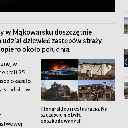
ocy w Mąkowarsku doszczętnie
o udział dziewięć zastępów straży
dopiero około południa.
cznej w
debrali 25
jsce okazało
a stodoła, w
Płonął sklep i restauracja. Na
szczęście nie było
w
poszkodowanych
aństwowej