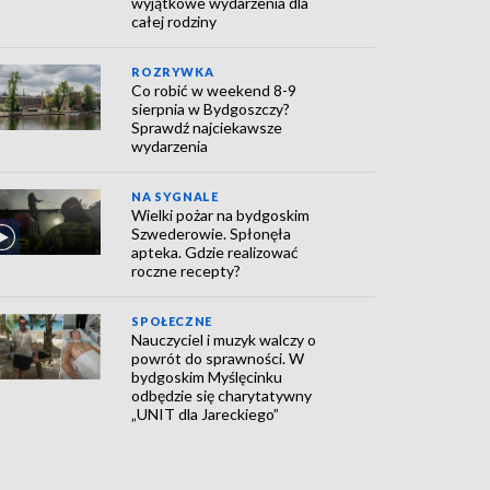
wyjątkowe wydarzenia dla
całej rodziny
ROZRYWKA
Co robić w weekend 8-9
sierpnia w Bydgoszczy?
Sprawdź najciekawsze
wydarzenia
NA SYGNALE
Wielki pożar na bydgoskim
Szwederowie. Spłonęła
apteka. Gdzie realizować
roczne recepty?
SPOŁECZNE
Nauczyciel i muzyk walczy o
powrót do sprawności. W
bydgoskim Myślęcinku
odbędzie się charytatywny
„UNIT dla Jareckiego”