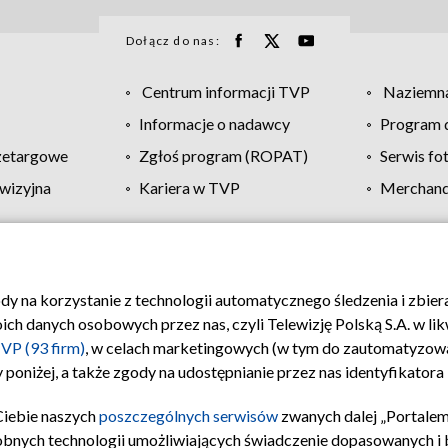
Dołącz do nas:
Centrum informacji TVP
Naziemna
Informacje o nadawcy
Program d
zetargowe
Zgłoś program (ROPAT)
Serwis fo
wizyjna
Kariera w TVP
Merchandi
Polityka prywatności
Moje zgody
Pomoc
Biuro re
ody na korzystanie z technologii automatycznego śledzenia i zbie
 danych osobowych przez nas, czyli Telewizję Polską S.A. w likw
VP (93 firm)
, w celach marketingowych (w tym do zautomatyzow
 poniżej, a także zgody na udostępnianie przez nas identyfikator
Ciebie naszych
poszczególnych serwisów
zwanych dalej „Portalem
obnych technologii umożliwiających świadczenie dopasowanych i be