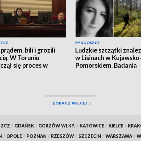
SZCZ
BYDGOSZCZ
 prądem, bili i grozili
Ludzkie szczątki znale
cią. W Toruniu
w Lisinach w Kujawsko
czął się proces w
Pomorskiem. Badania
ie porwania w
zakończono. To zagini
iądzu
Jowita Zielińska. Będzi
przełom w sprawie
zaginionej Jowity
Zielińskiej? [zdjęcia, wi
ZOBACZ WIĘCEJ
aktualizacja]
SZCZ
/
GDAŃSK
/
GORZÓW WLKP.
/
KATOWICE
/
KIELCE
/
KRA
N
/
OPOLE
/
POZNAŃ
/
RZESZÓW
/
SZCZECIN
/
WARSZAWA
/
W