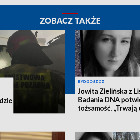
ZOBACZ TAKŻE
BYDGOSZCZ
Jowita Zielińska z Lis
Badania DNA potwie
dzie
tożsamość. „Trwają 
na celu zrekonstru
wydarzeń z dnia zag
[wideo]