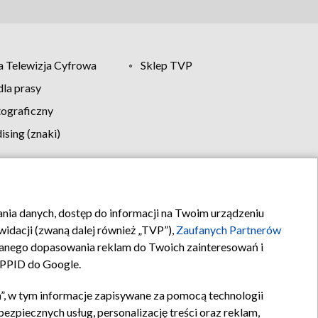
 Telewizja Cyfrowa
Sklep TVP
la prasy
tograficzny
sing (znaki)
klamy
Kontakt
rania danych, dostęp do informacji na Twoim urządzeniu
idacji (zwaną dalej również „TVP”),
Zaufanych Partnerów
anego dopasowania reklam do Twoich zainteresowań i
a PPID do Google.
”, w tym informacje zapisywane za pomocą technologii
zpiecznych usług, personalizację treści oraz reklam,