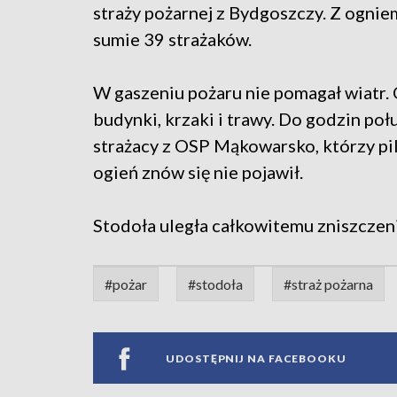
straży pożarnej z Bydgoszczy. Z ognie
sumie 39 strażaków.
W gaszeniu pożaru nie pomagał wiatr. 
budynki, krzaki i trawy. Do godzin po
strażacy z OSP Mąkowarsko, którzy pi
ogień znów się nie pojawił.
Stodoła uległa całkowitemu zniszczen
#pożar
#stodoła
#straż pożarna
UDOSTĘPNIJ NA FACEBOOKU