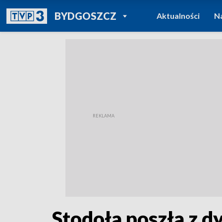
POWRÓT DO
BYDGOSZCZ
Aktualności
N
TVP REGIONY
Stodoła poszła z dy