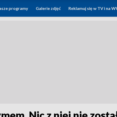
asze programy
Galerie zdjęć
Reklamuj się w TV i na
mem. Nic z niej nie zosta