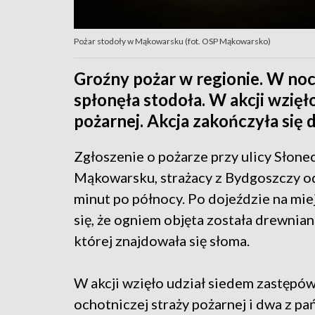
Pożar stodoły w Mąkowarsku (fot. OSP Mąkowarsko)
Groźny pożar w regionie. W n
spłonęła stodoła. W akcji wzięł
pożarnej. Akcja zakończyła się 
Zgłoszenie o pożarze przy ulicy Słone
Mąkowarsku, strażacy z Bydgoszczy o
minut po północy. Po dojeździe na mie
się, że ogniem objęta została drewnian
której znajdowała się słoma.
W akcji wzięło udział siedem zastępó
ochotniczej straży pożarnej i dwa z p