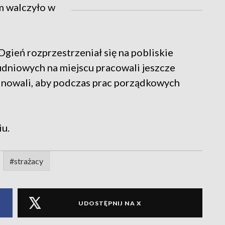
m walczyło w
Ogień rozprzestrzeniał się na pobliskie
łudniowych na miejscu pracowali jeszcze
lnowali, aby podczas prac porządkowych
iu.
#strażacy
UDOSTĘPNIJ NA X