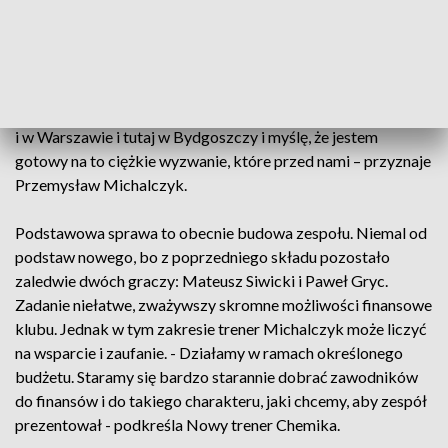
dyrektorem. Z Jakubem Bednarukiem współpracował w
sumie cztery lata. Okres ten wspomina bardzo mile. - To był
dobry mentor. Jednej rzeczy, której mnie na pewno nie
nauczył, to bycia zwierzęciem medialnym. Kuba:
„Pozdrawiam”. To była dobra szkoła, szkoła sytuacji ciężkich
i w Warszawie i tutaj w Bydgoszczy i myślę, że jestem
gotowy na to ciężkie wyzwanie, które przed nami – przyznaje
Przemysław Michalczyk.
Podstawowa sprawa to obecnie budowa zespołu. Niemal od
podstaw nowego, bo z poprzedniego składu pozostało
zaledwie dwóch graczy: Mateusz Siwicki i Paweł Gryc.
Zadanie niełatwe, zważywszy skromne możliwości finansowe
klubu. Jednak w tym zakresie trener Michalczyk może liczyć
na wsparcie i zaufanie. - Działamy w ramach określonego
budżetu. Staramy się bardzo starannie dobrać zawodników
do finansów i do takiego charakteru, jaki chcemy, aby zespół
prezentował - podkreśla Nowy trener Chemika.