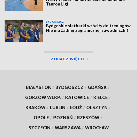
Tauron Ligi
BYDGOSZCZ
Bydgoskie siatkarki wróciły do treningów.
Nie ma żadnej zagranicznej zawodniczki!
ZOBACZ WIĘCEJ
BIAŁYSTOK
/
BYDGOSZCZ
/
GDAŃSK
/
GORZÓW WLKP.
/
KATOWICE
/
KIELCE
/
KRAKÓW
/
LUBLIN
/
ŁÓDŹ
/
OLSZTYN
/
OPOLE
/
POZNAŃ
/
RZESZÓW
/
SZCZECIN
/
WARSZAWA
/
WROCŁAW