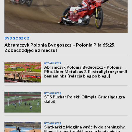
BYDGOSZCZ
Abramczyk Polonia Bydgoszcz – Polonia Piła 65:25.
Zobacz zdjęcia z meczu!
BYDGOSZCZ
Abramczyk Polonia Bydgoszcz - Polonia
Piła. Lider Metalkas 2. Ekstraligi rozgromił
beniaminka [relacja bieg po biegu]
BYDGOSZCZ
STS Puchar Polski: Olimpia Grudziądz gra
dalej!
BYDGOSZCZ
Siatkarki z Mogilna wróciły do treningów.
Nowy trener i ambitne cele beniaminka