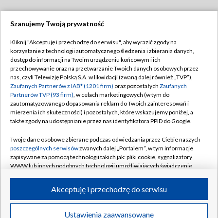
Szanujemy Twoją prywatność
Dołącz do nas:
Kliknij "Akceptuję i przechodzę do serwisu", aby wyrazić zgody na
korzystanie z technologii automatycznego śledzenia i zbierania danych,
TVP
dostęp do informacji na Twoim urządzeniu końcowym i ich
Abonament TVP
przechowywanie oraz na przetwarzanie Twoich danych osobowych przez
Regulamin TVP
nas, czyli Telewizję Polską S.A. w likwidacji (zwaną dalej również „TVP”),
Emisja w TVP
Polityka prywatności
Zaufanych Partnerów z IAB* (1201 firm)
oraz pozostałych
Zaufanych
Partnerów TVP (93 firm)
, w celach marketingowych (w tym do
Centrum informacji TVP
Moje zgody
zautomatyzowanego dopasowania reklam do Twoich zainteresowań i
mierzenia ich skuteczności) i pozostałych, które wskazujemy poniżej, a
Naziemna Telewizja Cyfrowa
Pomoc
także zgody na udostępnianie przez nas identyfikatora PPID do Google.
Sklep TVP
Biuro reklamy
Twoje dane osobowe zbierane podczas odwiedzania przez Ciebie naszych
Rada Programowa
Kontakt
poszczególnych serwisów
zwanych dalej „Portalem”, w tym informacje
zapisywane za pomocą technologii takich jak: pliki cookie, sygnalizatory
System NOS
WWW lub innych podobnych technologii umożliwiających świadczenie
dopasowanych i bezpiecznych usług, personalizację treści oraz reklam,
Informacje o nadawcy
Kanały
udostępnianie funkcji mediów społecznościowych oraz analizowanie
Akceptuję i przechodzę do serwisu
ruchu w Internecie.
Program dla prasy
©2026 Telewizja Polska S.A. w likwidacji
Biuro Reklamy
Twoje dane osobowe zbierane podczas odwiedzania przez Ciebie
Ustawienia zaawansowane