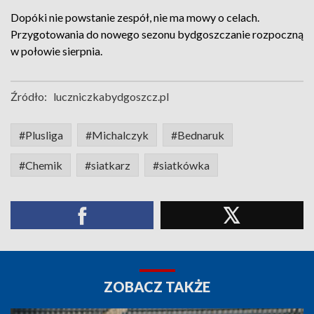
Dopóki nie powstanie zespół, nie ma mowy o celach.
Przygotowania do nowego sezonu bydgoszczanie rozpoczną
w połowie sierpnia.
Źródło:
luczniczkabydgoszcz.pl
#Plusliga
#Michalczyk
#Bednaruk
#Chemik
#siatkarz
#siatkówka
ZOBACZ TAKŻE