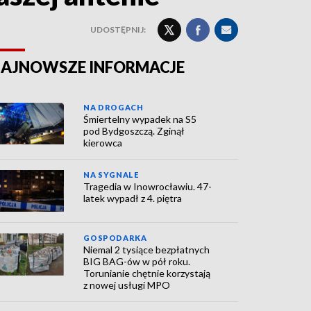
UDOSTĘPNIJ:
AJNOWSZE INFORMACJE
NA DROGACH
Śmiertelny wypadek na S5
pod Bydgoszczą. Zginął
kierowca
NA SYGNALE
Tragedia w Inowrocławiu. 47-
latek wypadł z 4. piętra
GOSPODARKA
Niemal 2 tysiące bezpłatnych
BIG BAG-ów w pół roku.
Torunianie chętnie korzystają
z nowej usługi MPO