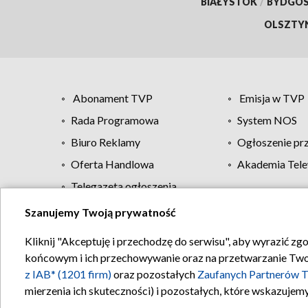
BIAŁYSTOK
/
BYDGO
OLSZTY
Abonament TVP
Emisja w TVP
Rada Programowa
System NOS
Biuro Reklamy
Ogłoszenie pr
Oferta Handlowa
Akademia Tele
Telegazeta ogłoszenia
Szanujemy Twoją prywatność
Regulamin TVP
Kliknij "Akceptuję i przechodzę do serwisu", aby wyrazić zg
końcowym i ich przechowywanie oraz na przetwarzanie Twoich
z IAB* (1201 firm)
oraz pozostałych
Zaufanych Partnerów T
mierzenia ich skuteczności) i pozostałych, które wskazujemy