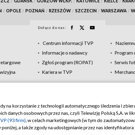
SZCZ
/
GDAŃSK
/
GORZÓW WLKP.
/
KATOWICE
/
KIELCE
/
KRA
N
/
OPOLE
/
POZNAŃ
/
RZESZÓW
/
SZCZECIN
/
WARSZAWA
/
W
Dołącz do nas:
Centrum informacji TVP
Naziemna
Informacje o nadawcy
Program d
zetargowe
Zgłoś program (ROPAT)
Serwis fo
wizyjna
Kariera w TVP
Merchandi
Polityka prywatności
Moje zgody
Pomoc
Biuro re
ody na korzystanie z technologii automatycznego śledzenia i zbie
 danych osobowych przez nas, czyli Telewizję Polską S.A. w likw
VP (93 firm)
, w celach marketingowych (w tym do zautomatyzow
 poniżej, a także zgody na udostępnianie przez nas identyfikator