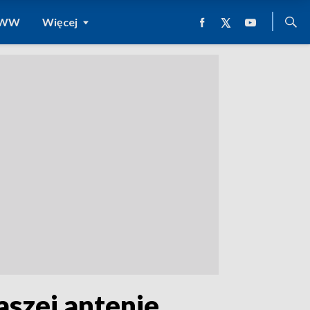
 WWW
Więcej
aszej antenie