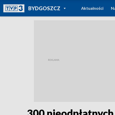
POWRÓT DO
BYDGOSZCZ
Aktualności
N
TVP REGIONY
300 nieodpłatnych 