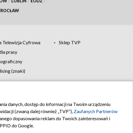
KÓW
/
LUBLIN
/
ŁÓDŹ
/
ROCŁAW
 Telewizja Cyfrowa
Sklep TVP
la prasy
tograficzny
sing (znaki)
klamy
Kontakt
rania danych, dostęp do informacji na Twoim urządzeniu
idacji (zwaną dalej również „TVP”),
Zaufanych Partnerów
anego dopasowania reklam do Twoich zainteresowań i
a PPID do Google.