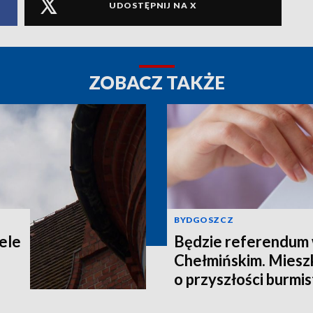
UDOSTĘPNIJ NA X
ZOBACZ TAKŻE
BYDGOSZCZ
ele
Będzie referendum
Chełmińskim. Miesz
o przyszłości burmis