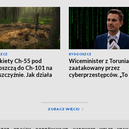
SZCZ
BYDGOSZCZ
kiety Ch-55 pod
Wiceminister z Torunia
szczą do Ch-101 na
zaatakowany przez
szczyźnie. Jak działa
cyberprzestępców. „To
ska propaganda?
wirus, nie klikajcie”
ZOBACZ WIĘCEJ