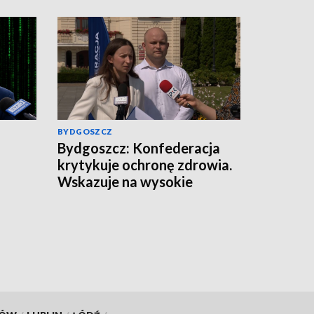
BYDGOSZCZ
Bydgoszcz: Konfederacja
krytykuje ochronę zdrowia.
Wskazuje na wysokie
zarobki lekarzy i problemy
pacjentów