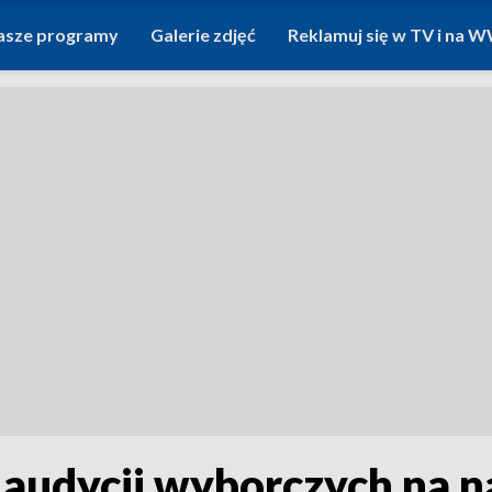
asze programy
Galerie zdjęć
Reklamuj się w TV i na
audycji wyborczych na n