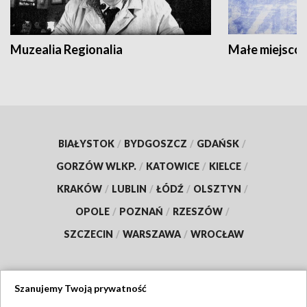
Muzealia Regionalia
Małe miejscow
BIAŁYSTOK
/
BYDGOSZCZ
/
GDAŃSK
/
GORZÓW WLKP.
/
KATOWICE
/
KIELCE
/
KRAKÓW
/
LUBLIN
/
ŁÓDŹ
/
OLSZTYN
/
OPOLE
/
POZNAŃ
/
RZESZÓW
/
SZCZECIN
/
WARSZAWA
/
WROCŁAW
Szanujemy Twoją prywatność
Dołącz do nas: