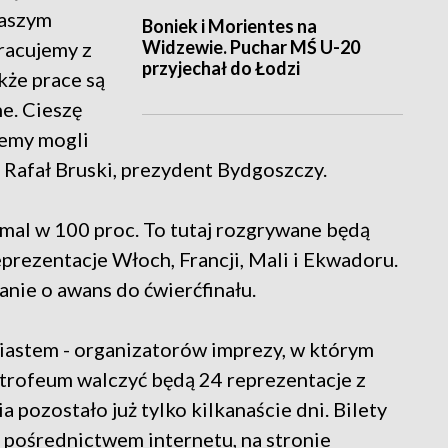
naszym
Boniek i Morientes na
Widzewie. Puchar MŚ U-20
racujemy z
przyjechał do Łodzi
że prace są
e. Cieszę
iemy mogli
Rafał Bruski, prezydent Bydgoszczy.
mal w 100 proc. To tutaj rozgrywane będą
 reprezentacje Włoch, Francji, Mali i Ekwadoru.
nie o awans do ćwierćfinału.
iastem - organizatorów imprezy, w którym
 trofeum walczyć będą 24 reprezentacje z
 pozostało już tylko kilkanaście dni. Bilety
pośrednictwem internetu, na stronie