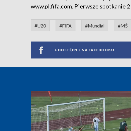
www.pl.fifa.com. Pierwsze spotkanie 2
#U20
#FIFA
#Mundial
#MŚ
UDOSTĘPNIJ NA FACEBOOKU