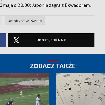
3 maja o 20.30: Japonia zagra z Ekwadorem.
#mistrzostwa świata
UDOSTĘPNIJ NA X
ZOBACZ TAKŻE