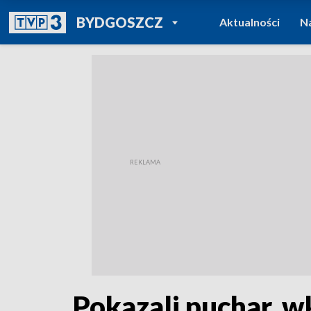
POWRÓT DO
BYDGOSZCZ
Aktualności
N
TVP REGIONY
Pokazali puchar, w