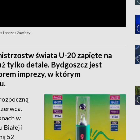
a i prezes Zawiszy
istrzostw świata U-20 zapięte na
uż tylko detale. Bydgoszcz jest
orem imprezy, w którym
u.
 rozpoczną
czerwca.
ionach w
 Białej i
ną 52