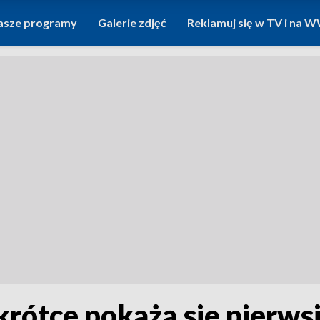
asze programy
Galerie zdjęć
Reklamuj się w TV i na
krótce pokażą sie pierwsi