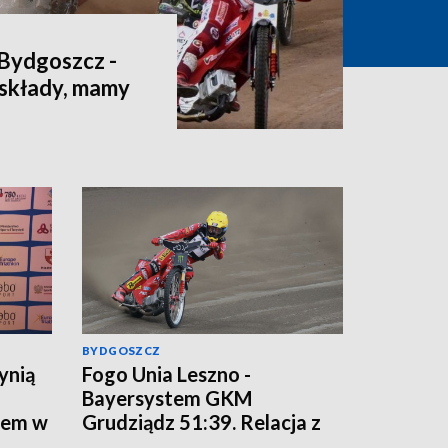
Bydgoszcz -
 składy, mamy
BYDGOSZCZ
ynią
Fogo Unia Leszno -
Bayersystem GKM
tem w
Grudziądz 51:39. Relacja z
meczu bieg po biegu