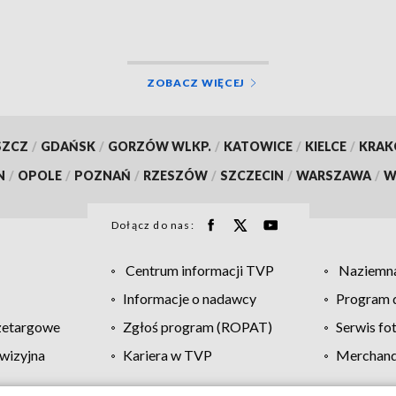
ZOBACZ WIĘCEJ
SZCZ
/
GDAŃSK
/
GORZÓW WLKP.
/
KATOWICE
/
KIELCE
/
KRA
N
/
OPOLE
/
POZNAŃ
/
RZESZÓW
/
SZCZECIN
/
WARSZAWA
/
W
Dołącz do nas:
Centrum informacji TVP
Naziemna
Informacje o nadawcy
Program d
zetargowe
Zgłoś program (ROPAT)
Serwis fo
wizyjna
Kariera w TVP
Merchandi