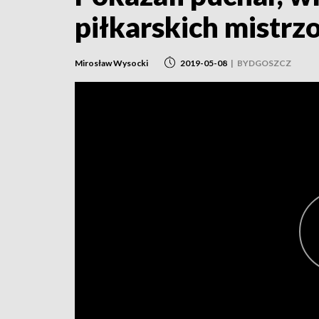
piłkarskich mistrz
Mirosław Wysocki
2019-05-08
|
BYDGOSZCZ