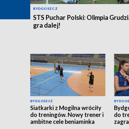
BYDGOSZCZ
STS Puchar Polski: Olimpia Grudz
gra dalej!
BYDGOSZCZ
BYDGO
Siatkarki z Mogilna wróciły
Bydgo
do treningów. Nowy trener i
do tr
ambitne cele beniaminka
zagra
Tauron Ligi