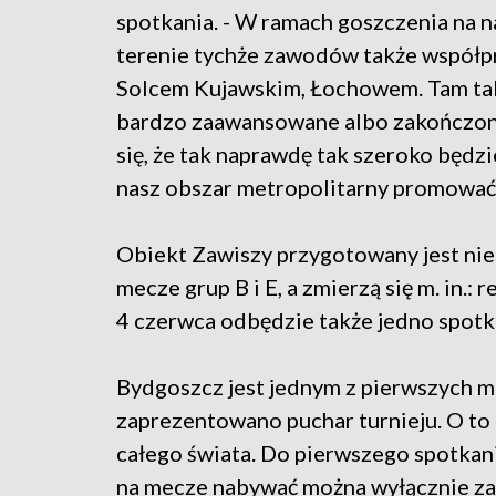
spotkania. - W ramach goszczenia na 
terenie tychże zawodów także współp
Solcem Kujawskim, Łochowem. Tam tak
bardzo zaawansowane albo zakończon
się, że tak naprawdę tak szeroko będz
nasz obszar metropolitarny promować 
Obiekt Zawiszy przygotowany jest nie
mecze grup B i E, a zmierzą się m. in.:
4 czerwca odbędzie także jedno spotka
Bydgoszcz jest jednym z pierwszych m
zaprezentowano puchar turnieju. O to
całego świata. Do pierwszego spotkania
na mecze nabywać można wyłącznie za 