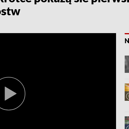
ostw
N