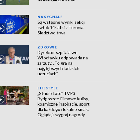
NA SYGNALE
Są wstępne wyniki sekcji
zwłok 14-latki z Torunia.
Śledztwo trwa
ZDROWIE
Dyrektor szpitala we
Włocławku odpowiada na
zarzuty. „To gra na
najgłębszych ludzkich
uczuciach”
LIFESTYLE
„Studio Lato” TVP3
Bydgoszcz: Filmowe kulisy,
kosmiczne inspiracje, sport
dla każdego i lokalne smak.
Oglądaj i wygraj nagrody