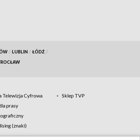
KÓW
/
LUBLIN
/
ŁÓDŹ
/
ROCŁAW
 Telewizja Cyfrowa
Sklep TVP
la prasy
tograficzny
sing (znaki)