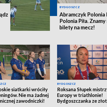
BYDGOSZCZ
iądz
Abramczyk Polonia 
Polonia Piła. Znamy
bilety na mecz!
SZCZ
BYDGOSZCZ
skie siatkarki wróciły
Roksana Słupek mistrz
eningów. Nie ma żadnej
Europy w triathlonie!
nicznej zawodniczki!
Bydgoszczanka ze zło
sprincie