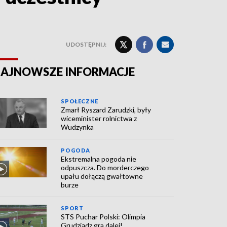
UDOSTĘPNIJ:
AJNOWSZE INFORMACJE
SPOŁECZNE
Zmarł Ryszard Zarudzki, były
wiceminister rolnictwa z
Wudzynka
POGODA
Ekstremalna pogoda nie
odpuszcza. Do morderczego
upału dołączą gwałtowne
burze
SPORT
STS Puchar Polski: Olimpia
Grudziądz gra dalej!