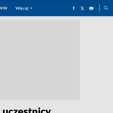
 WWW
Więcej
 uczestnicy