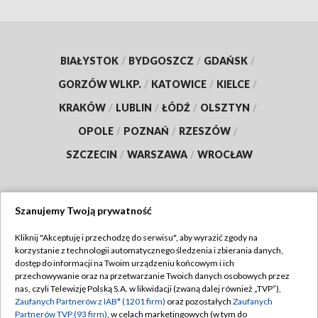
BIAŁYSTOK
/
BYDGOSZCZ
/
GDAŃSK
/
GORZÓW WLKP.
/
KATOWICE
/
KIELCE
/
KRAKÓW
/
LUBLIN
/
ŁÓDŹ
/
OLSZTYN
/
OPOLE
/
POZNAŃ
/
RZESZÓW
/
SZCZECIN
/
WARSZAWA
/
WROCŁAW
Szanujemy Twoją prywatność
Dołącz do nas:
Kliknij "Akceptuję i przechodzę do serwisu", aby wyrazić zgody na
korzystanie z technologii automatycznego śledzenia i zbierania danych,
TVP
dostęp do informacji na Twoim urządzeniu końcowym i ich
Abonament TVP
przechowywanie oraz na przetwarzanie Twoich danych osobowych przez
Regulamin TVP
nas, czyli Telewizję Polską S.A. w likwidacji (zwaną dalej również „TVP”),
Emisja w TVP
Polityka prywatności
Zaufanych Partnerów z IAB* (1201 firm)
oraz pozostałych
Zaufanych
Partnerów TVP (93 firm)
, w celach marketingowych (w tym do