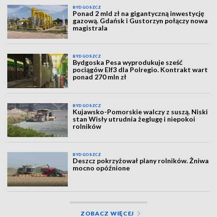
BYDGOSZCZ
Ponad 2 mld zł na gigantyczną inwestycję
gazową. Gdańsk i Gustorzyn połączy nowa
magistrala
BYDGOSZCZ
Bydgoska Pesa wyprodukuje sześć
pociągów Elf3 dla Polregio. Kontrakt wart
ponad 270 mln zł
BYDGOSZCZ
Kujawsko-Pomorskie walczy z suszą. Niski
stan Wisły utrudnia żeglugę i niepokoi
rolników
BYDGOSZCZ
Deszcz pokrzyżował plany rolników. Żniwa
mocno opóźnione
ZOBACZ WIĘCEJ