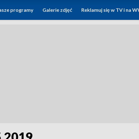
asze programy
Galerie zdjęć
Reklamuj się w TV i na
5.2019