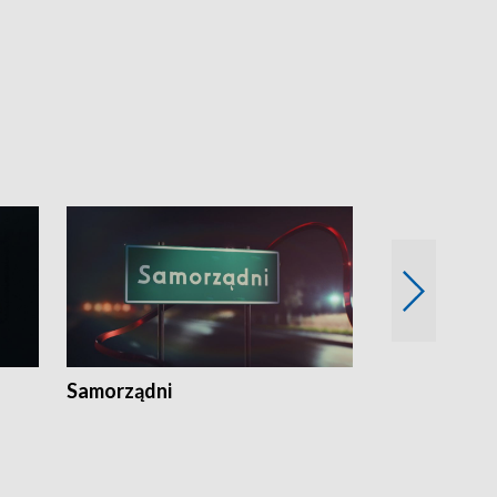
Samorządni
Wspólna sp