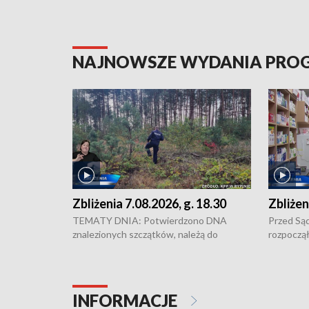
NAJNOWSZE WYDANIA PR
Zbliżenia 7.08.2026, g. 18.30
Zbliżen
TEMATY DNIA: Potwierdzono DNA
Przed Są
znalezionych szczątków, należą do
rozpoczął
zaginionej Jowity Zielińskiej • Tragiczny
pobicie i
finał prac serwisowych w studni w Solcu
zł - tyle
Kujawskim • Festiwal dziewięciu wzgórz
przy ul. 
w Chełmnie i Festiwal Wisły w kilku
Niebezpie
INFORMACJE
miastach regionu • Problem z realizacją
Dalszy ci