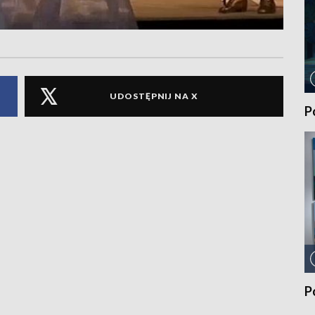
UDOSTĘPNIJ NA X
P
P