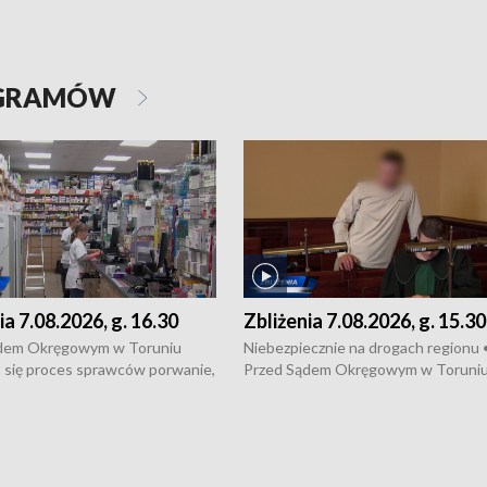
OGRAMÓW
ia 7.08.2026, g. 16.30
Zbliżenia 7.08.2026, g. 15.30
dem Okręgowym w Toruniu
Niebezpiecznie na drogach regionu 
 się proces sprawców porwanie,
Przed Sądem Okręgowym w Toruni
 tortur pod Grudziądzem • 3 mln
rozpoczął się proces sprawców por
 mogą wynosić straty po pożarze
pobicie i tortur pod Grudziądzem • 
Kossaka w Bydgoszczy •
o oszczędzanie wody • Ważne dla
cznie na drogach regionu •
rolników badania w Stacji Doświadcz
ąg sporu o pranie na bydgoskich
Oceny Odmian w Chrząstowie