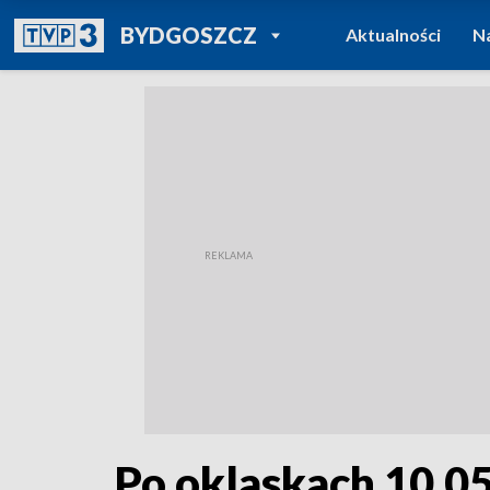
POWRÓT DO
BYDGOSZCZ
Aktualności
N
TVP REGIONY
Po oklaskach 10.0