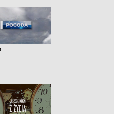
kach
a