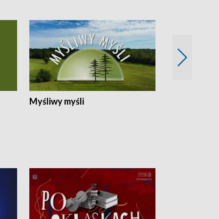
Myśliwy myśli
Spotkania z 