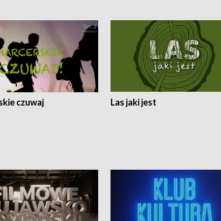
skie czuwaj
Las jaki jest