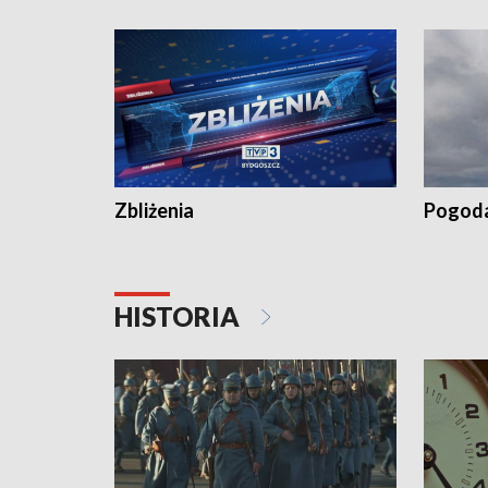
recept po spaleniu apteki w Bydgoszczy •
Kapuścis
Dalszy ciąg sąsiedzkiego sporu o
wywieszanie prania
Zbliżenia
Pogod
HISTORIA