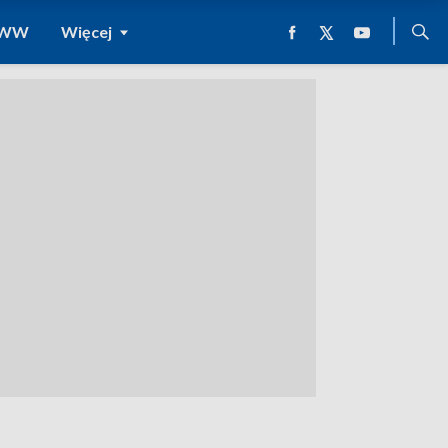
 WWW
Więcej