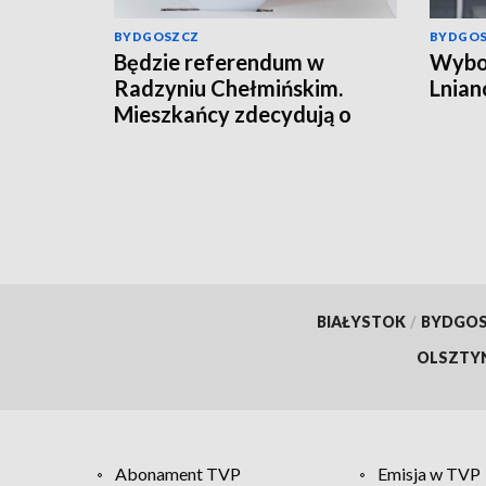
BYDGOSZCZ
BYDGO
Będzie referendum w
Wybor
Radzyniu Chełmińskim.
Lnian
Mieszkańcy zdecydują o
przyszłości burmistrza
BIAŁYSTOK
/
BYDGO
OLSZTY
Abonament TVP
Emisja w TVP