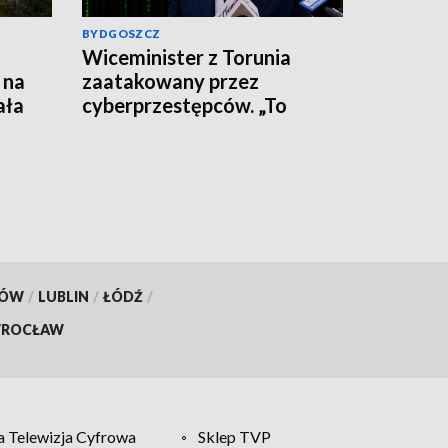
BYDGOSZCZ
Wiceminister z Torunia
 na
zaatakowany przez
ała
cyberprzestępców. „To
wirus, nie klikajcie”
KÓW
/
LUBLIN
/
ŁÓDŹ
/
ROCŁAW
 Telewizja Cyfrowa
Sklep TVP