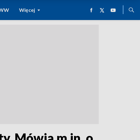
 WWW
Więcej
ty. Mówią m.in. o