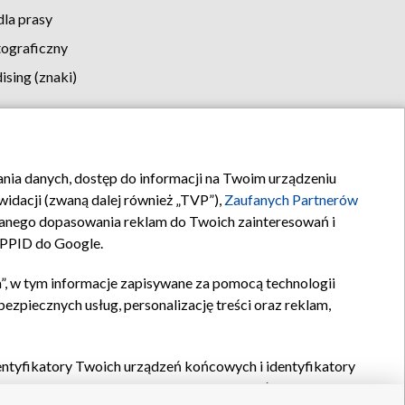
la prasy
tograficzny
sing (znaki)
klamy
Kontakt
rania danych, dostęp do informacji na Twoim urządzeniu
idacji (zwaną dalej również „TVP”),
Zaufanych Partnerów
anego dopasowania reklam do Twoich zainteresowań i
a PPID do Google.
”, w tym informacje zapisywane za pomocą technologii
zpiecznych usług, personalizację treści oraz reklam,
identyfikatory Twoich urządzeń końcowych i identyfikatory
P,
Zaufanych Partnerów z IAB
oraz pozostałych
Zaufanych