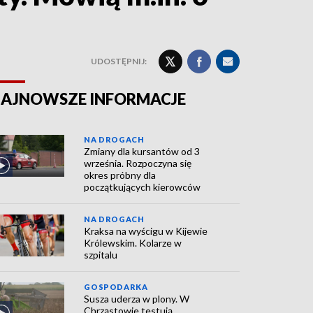
UDOSTĘPNIJ:
AJNOWSZE INFORMACJE
NA DROGACH
Zmiany dla kursantów od 3
września. Rozpoczyna się
okres próbny dla
początkujących kierowców
NA DROGACH
Kraksa na wyścigu w Kijewie
Królewskim. Kolarze w
szpitalu
GOSPODARKA
Susza uderza w plony. W
Chrząstowie testują