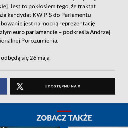
ej. Jest to pokłosiem tego, że traktat
waża kandydat KW PiS do Parlamentu
ebowanie jest na mocną reprezentację
złym euro parlamencie – podkreśla Andrzej
onalnej Porozumienia.
odbędą się 26 maja.
UDOSTĘPNIJ NA X
ZOBACZ TAKŻE