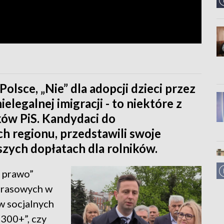
olsce, „Nie” dla adopcji dzieci przez
elegalnej imigracji - to niektóre z
ów PiS. Kandydaci do
h regionu, przedstawili swoje
szych dopłatach dla rolników.
 prawo”
 prasowych w
w socjalnych
 300+”, czy