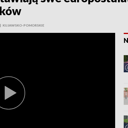
ików
|
KUJAWSKO-POMORSKIE
N