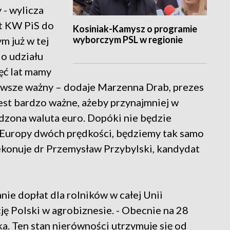
 - wylicza
t KW PiS do
Kosiniak-Kamysz o programie
wyborczym PSL w regionie
m już w tej
do udziału
ęć lat mamy
 zawsze ważny – dodaje Marzenna Drab, prezes
jest bardzo ważne, ażeby przynajmniej w
adzona waluta euro. Dopóki nie będzie
Europy dwóch prędkości, będziemy tak samo
rzekonuje dr Przemysław Przybylski, kandydat
e dopłat dla rolników w całej Unii
 Polski w agrobiznesie. - Obecnie na 28
ka. Ten stan nierówności utrzymuje się od