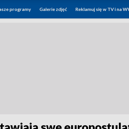
asze programy
Galerie zdjęć
Reklamuj się w TV i na
stawiają swe europostula