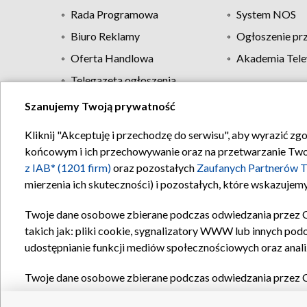
Rada Programowa
System NOS
Biuro Reklamy
Ogłoszenie pr
Oferta Handlowa
Akademia Tele
Telegazeta ogłoszenia
Szanujemy Twoją prywatność
Regulamin TVP
Kliknij "Akceptuję i przechodzę do serwisu", aby wyrazić zg
końcowym i ich przechowywanie oraz na przetwarzanie Twoich
z IAB* (1201 firm)
oraz pozostałych
Zaufanych Partnerów T
mierzenia ich skuteczności) i pozostałych, które wskazujemy
Twoje dane osobowe zbierane podczas odwiedzania przez 
takich jak: pliki cookie, sygnalizatory WWW lub innych pod
udostępnianie funkcji mediów społecznościowych oraz anali
Twoje dane osobowe zbierane podczas odwiedzania przez 
plików cookie, informacje o Twoich wyszukiwaniach w serwi