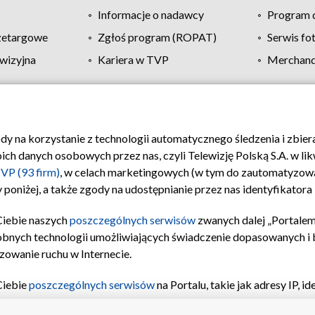
Informacje o nadawcy
Program d
zetargowe
Zgłoś program (ROPAT)
Serwis fo
wizyjna
Kariera w TVP
Merchandi
Polityka prywatności
Moje zgody
Pomoc
Biuro re
ody na korzystanie z technologii automatycznego śledzenia i zbie
 danych osobowych przez nas, czyli Telewizję Polską S.A. w likw
VP (93 firm)
, w celach marketingowych (w tym do zautomatyzow
 poniżej, a także zgody na udostępnianie przez nas identyfikator
Ciebie naszych
poszczególnych serwisów
zwanych dalej „Portalem
obnych technologii umożliwiających świadczenie dopasowanych i be
zowanie ruchu w Internecie.
Ciebie
poszczególnych serwisów
na Portalu, takie jak adresy IP, 
sach Portalu czy historia odwiedzin będą przetwarzane przez TV