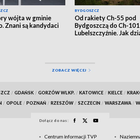
SZCZ
BYDGOSZCZ
y wójta w gminie
Od rakiety Ch-55 pod
o. Znani są kandydaci
Bydgoszczą do Ch-101
Lubelszczyźnie. Jak dzi
rosyjska propaganda?
ZOBACZ WIĘCEJ
SZCZ
/
GDAŃSK
/
GORZÓW WLKP.
/
KATOWICE
/
KIELCE
/
KRA
N
/
OPOLE
/
POZNAŃ
/
RZESZÓW
/
SZCZECIN
/
WARSZAWA
/
W
Dołącz do nas:
Centrum informacji TVP
Naziemna