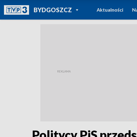
POWRÓT DO
BYDGOSZCZ
Aktualności
N
TVP REGIONY
Politycy PiS przed