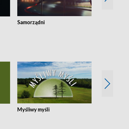
Samorządni
Wspólna sp
Myśliwy myśli
Spotkania z 