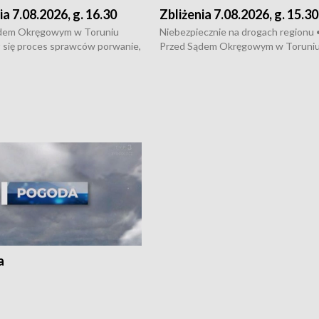
ia 7.08.2026, g. 16.30
Zbliżenia 7.08.2026, g. 15.30
dem Okręgowym w Toruniu
Niebezpiecznie na drogach regionu 
 się proces sprawców porwanie,
Przed Sądem Okręgowym w Toruni
 tortur pod Grudziądzem • 3 mln
rozpoczął się proces sprawców por
 mogą wynosić straty po pożarze
pobicie i tortur pod Grudziądzem • 
Kossaka w Bydgoszczy •
o oszczędzanie wody • Ważne dla
cznie na drogach regionu •
rolników badania w Stacji Doświadcz
ąg sporu o pranie na bydgoskich
Oceny Odmian w Chrząstowie
kach
a