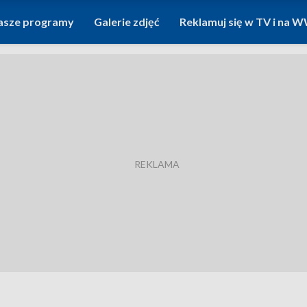
asze programy
Galerie zdjęć
Reklamuj się w TV i na