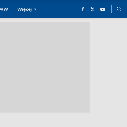
 WWW
Więcej