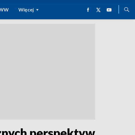
 WWW
Więcej
żnych perspektyw