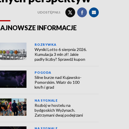
UDOSTĘPNIJ:
AJNOWSZE INFORMACJE
ROZRYWKA
Wyniki Lotto 6 sierpnia 2026.
Kumulacja 3 mln zł! Jakie
padły liczby? Sprawdź kupon
POGODA
Silne burze nad Kujawsko-
Pomorskim. Wiatr do 100
km/h i grad
NA SYGNALE
Rozbój w hostelu na
bydgoskich Wyżynach.
Zatrzymani dwaj podejrzani
NA SYGNALE