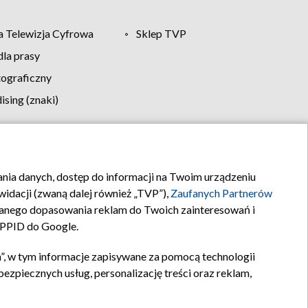
 Telewizja Cyfrowa
Sklep TVP
la prasy
tograficzny
sing (znaki)
klamy
Kontakt
rania danych, dostęp do informacji na Twoim urządzeniu
idacji (zwaną dalej również „TVP”),
Zaufanych Partnerów
anego dopasowania reklam do Twoich zainteresowań i
a PPID do Google.
”, w tym informacje zapisywane za pomocą technologii
zpiecznych usług, personalizację treści oraz reklam,