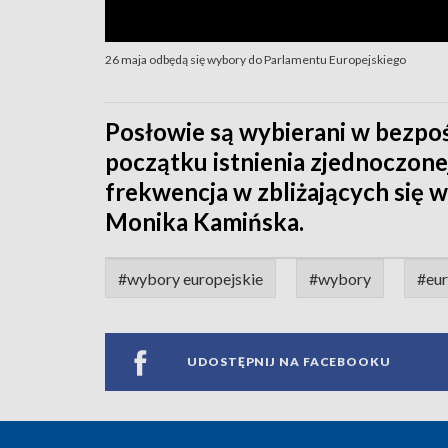
26 maja odbędą się wybory do Parlamentu Europejskiego
Posłowie są wybierani w bezpo
początku istnienia zjednoczone
frekwencja w zbliżających się 
Monika Kamińska.
#wybory europejskie
#wybory
#eu
UDOSTĘPNIJ NA FACEBOOKU