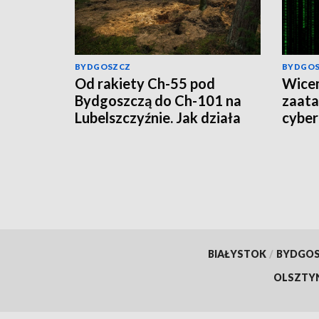
BYDGOSZCZ
BYDGO
Od rakiety Ch-55 pod
Wicem
Bydgoszczą do Ch-101 na
zaat
Lubelszczyźnie. Jak działa
cyber
rosyjska propaganda?
wirus,
BIAŁYSTOK
/
BYDGO
OLSZTY