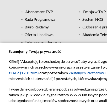
Abonament TVP
Emisja w TVP
Rada Programowa
System NOS
Biuro Reklamy
Ogłoszenie pr
Oferta Handlowa
Akademia Tele
Telegazeta ogłoszenia
Szanujemy Twoją prywatność
Regulamin TVP
Kliknij "Akceptuję i przechodzę do serwisu", aby wyrazić zg
końcowym i ich przechowywanie oraz na przetwarzanie Twoich
z IAB* (1201 firm)
oraz pozostałych
Zaufanych Partnerów T
mierzenia ich skuteczności) i pozostałych, które wskazujemy
Twoje dane osobowe zbierane podczas odwiedzania przez 
takich jak: pliki cookie, sygnalizatory WWW lub innych pod
udostępnianie funkcji mediów społecznościowych oraz anali