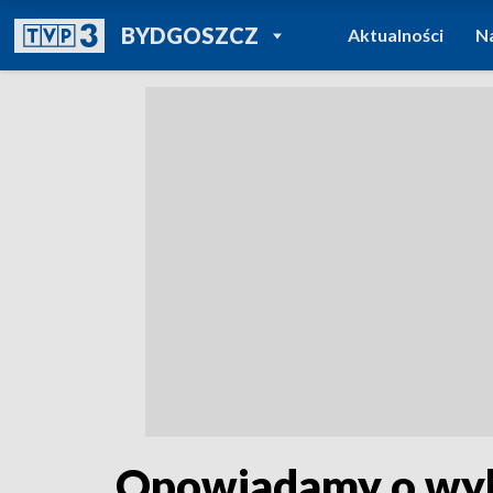
POWRÓT DO
BYDGOSZCZ
Aktualności
N
TVP REGIONY
Opowiadamy o wybo