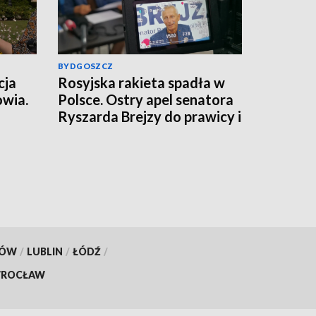
BYDGOSZCZ
cja
Rosyjska rakieta spadła w
owia.
Polsce. Ostry apel senatora
Ryszarda Brejzy do prawicy i
lemy
MSZ
KÓW
/
LUBLIN
/
ŁÓDŹ
/
ROCŁAW