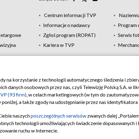
Centrum informacji TVP
Naziemna
Informacje o nadawcy
Program d
zetargowe
Zgłoś program (ROPAT)
Serwis fo
wizyjna
Kariera w TVP
Merchandi
Polityka prywatności
Moje zgody
Pomoc
Biuro re
ody na korzystanie z technologii automatycznego śledzenia i zbie
 danych osobowych przez nas, czyli Telewizję Polską S.A. w likw
VP (93 firm)
, w celach marketingowych (w tym do zautomatyzow
 poniżej, a także zgody na udostępnianie przez nas identyfikator
Ciebie naszych
poszczególnych serwisów
zwanych dalej „Portalem
obnych technologii umożliwiających świadczenie dopasowanych i be
zowanie ruchu w Internecie.