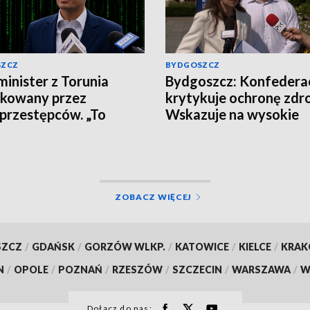
SZCZ
BYDGOSZCZ
inister z Torunia
Bydgoszcz: Konfedera
akowany przez
krytykuje ochronę zdr
przestępców. „To
Wskazuje na wysokie
 nie klikajcie”
zarobki lekarzy i prob
pacjentów
ZOBACZ WIĘCEJ
SZCZ
/
GDAŃSK
/
GORZÓW WLKP.
/
KATOWICE
/
KIELCE
/
KRA
N
/
OPOLE
/
POZNAŃ
/
RZESZÓW
/
SZCZECIN
/
WARSZAWA
/
W
Dołącz do nas: