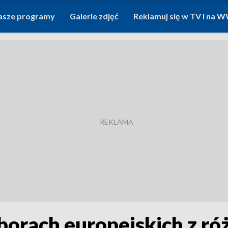
asze programy
Galerie zdjęć
Reklamuj się w TV i na
rach europejskich z ró