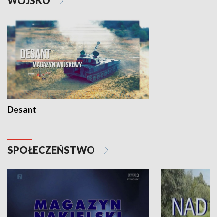
WOJSKO
Desant
SPOŁECZEŃSTWO