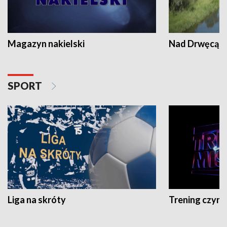
Magazyn nakielski
Nad Drwęcą
SPORT
Liga na skróty
Trening czyni 