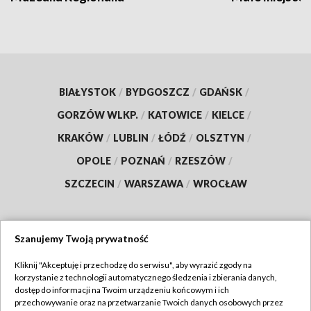
BIAŁYSTOK
/
BYDGOSZCZ
/
GDAŃSK
/
GORZÓW WLKP.
/
KATOWICE
/
KIELCE
/
KRAKÓW
/
LUBLIN
/
ŁÓDŹ
/
OLSZTYN
/
OPOLE
/
POZNAŃ
/
RZESZÓW
/
SZCZECIN
/
WARSZAWA
/
WROCŁAW
Szanujemy Twoją prywatność
Dołącz do nas:
Kliknij "Akceptuję i przechodzę do serwisu", aby wyrazić zgody na
korzystanie z technologii automatycznego śledzenia i zbierania danych,
TVP
dostęp do informacji na Twoim urządzeniu końcowym i ich
Abonament TVP
przechowywanie oraz na przetwarzanie Twoich danych osobowych przez
Regulamin TVP