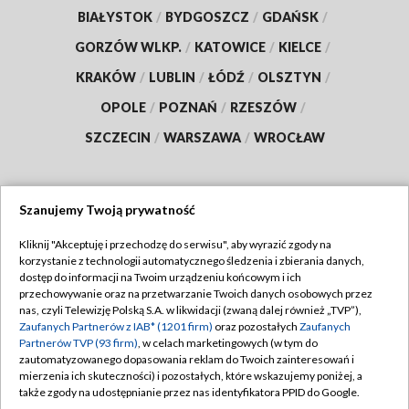
BIAŁYSTOK
/
BYDGOSZCZ
/
GDAŃSK
/
GORZÓW WLKP.
/
KATOWICE
/
KIELCE
/
KRAKÓW
/
LUBLIN
/
ŁÓDŹ
/
OLSZTYN
/
OPOLE
/
POZNAŃ
/
RZESZÓW
/
SZCZECIN
/
WARSZAWA
/
WROCŁAW
Szanujemy Twoją prywatność
Dołącz do nas:
Kliknij "Akceptuję i przechodzę do serwisu", aby wyrazić zgody na
korzystanie z technologii automatycznego śledzenia i zbierania danych,
TVP
dostęp do informacji na Twoim urządzeniu końcowym i ich
Abonament TVP
przechowywanie oraz na przetwarzanie Twoich danych osobowych przez
Regulamin TVP
nas, czyli Telewizję Polską S.A. w likwidacji (zwaną dalej również „TVP”),
Emisja w TVP
Polityka prywatności
Zaufanych Partnerów z IAB* (1201 firm)
oraz pozostałych
Zaufanych
Partnerów TVP (93 firm)
, w celach marketingowych (w tym do
Centrum informacji TVP
Moje zgody
zautomatyzowanego dopasowania reklam do Twoich zainteresowań i
mierzenia ich skuteczności) i pozostałych, które wskazujemy poniżej, a
Naziemna Telewizja Cyfrowa
Pomoc
także zgody na udostępnianie przez nas identyfikatora PPID do Google.