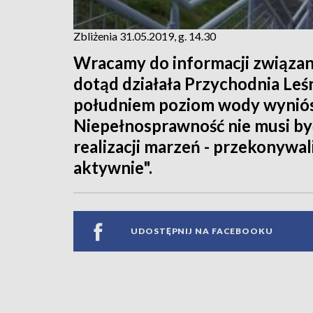
Zbliżenia 31.05.2019, g. 14.30
Wracamy do informacji związan
dotąd działała Przychodnia Le
południem poziom wody wyniósł
Niepełnosprawność nie musi by
realizacji marzeń - przekonywal
aktywnie".
UDOSTĘPNIJ NA FACEBOOKU