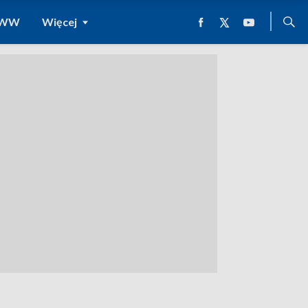
 WWW
Więcej