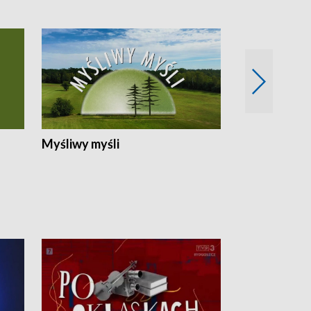
Myśliwy myśli
Spotkania z 