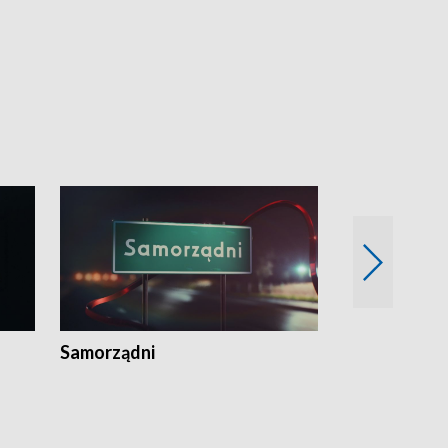
Samorządni
Wspólna sp