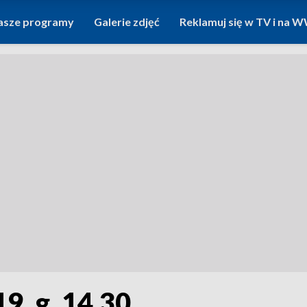
asze programy
Galerie zdjęć
Reklamuj się w TV i na
9, g. 14.30