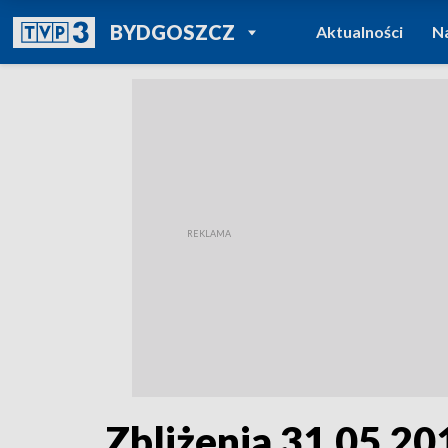
POWRÓT DO
BYDGOSZCZ
Aktualności
N
TVP REGIONY
Zbliżenia 31.05.201