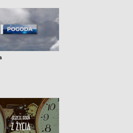
i z Torunia • Nowelizacja ustawy
społecznej już obowiązuje
a