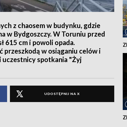
ych z chaosem w budynku, gdzie
śna w Bydgoszczy. W Toruniu przed
 615 cm i powoli opada.
Z
ć przeszkodą w osiąganiu celów i
i uczestnicy spotkania "Żyj
UDOSTĘPNIJ NA X
Z