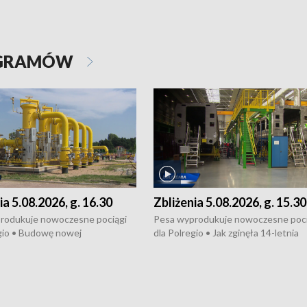
OGRAMÓW
ia 5.08.2026, g. 16.30
Zbliżenia 5.08.2026, g. 15.30
rodukuje nowoczesne pociągi
Pesa wyprodukuje nowoczesne poci
gio • Budowę nowej
dla Polregio • Jak zginęła 14-letnia
ktury gazowej między
dziewczyna z Torunia • Nowelizacja
m a Gustorzynem. •
ustawy o pomocy społecznej już
rsje wokół Wojewódzkiego
obowiązuje • W lasach pojawiły się ku
Specjalistycznego we
borowiki • Urodzaj kukurydzy w regi
 • Jaka była przyczyna śmierci