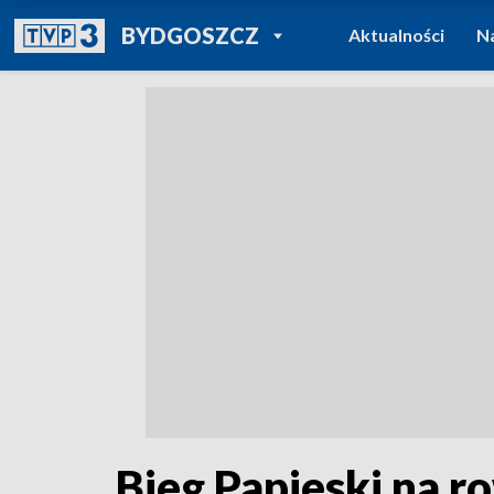
POWRÓT DO
BYDGOSZCZ
Aktualności
N
TVP REGIONY
Bieg Papieski na r