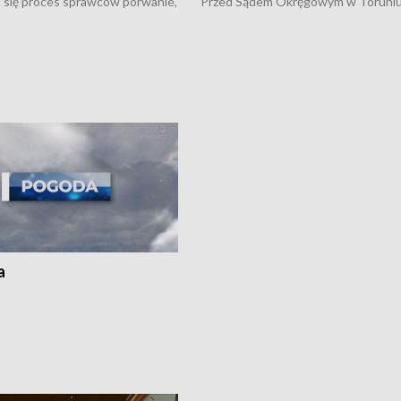
 się proces sprawców porwanie,
Przed Sądem Okręgowym w Toruni
 tortur pod Grudziądzem • 3 mln
rozpoczął się proces sprawców por
 mogą wynosić straty po pożarze
pobicie i tortur pod Grudziądzem • 
Kossaka w Bydgoszczy •
o oszczędzanie wody • Ważne dla
cznie na drogach regionu •
rolników badania w Stacji Doświadcz
ąg sporu o pranie na bydgoskich
Oceny Odmian w Chrząstowie
kach
a