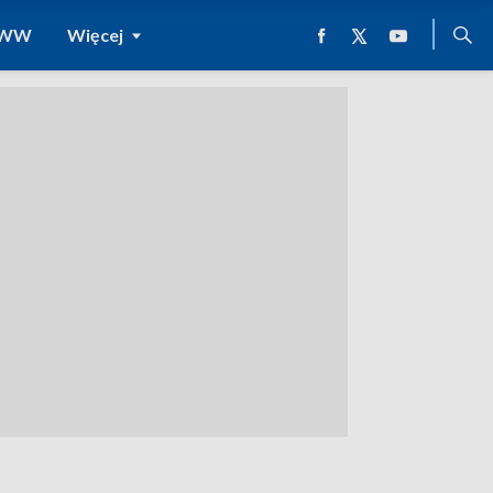
 WWW
Więcej