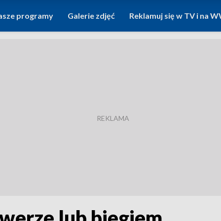
asze programy
Galerie zdjęć
Reklamuj się w TV i na
owerze lub biegiem