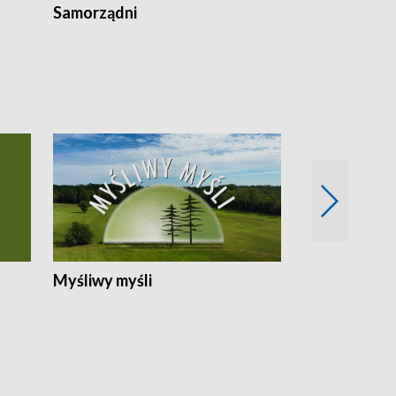
Samorządni
Wspólna sp
Myśliwy myśli
Spotkania z 