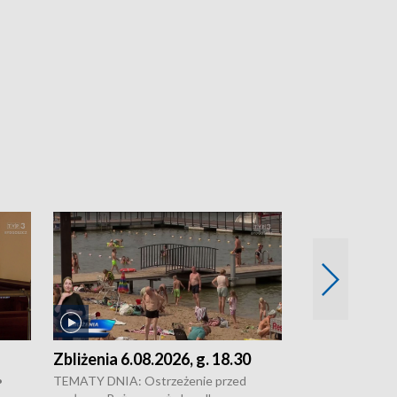
Zbliżenia 6.08.2026, g. 18.30
Zbliżenia 6.0
•
TEMATY DNIA: Ostrzeżenie przed
Groźny pożar na 