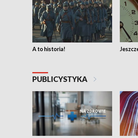
A to historia!
Jeszcze
PUBLICYSTYKA