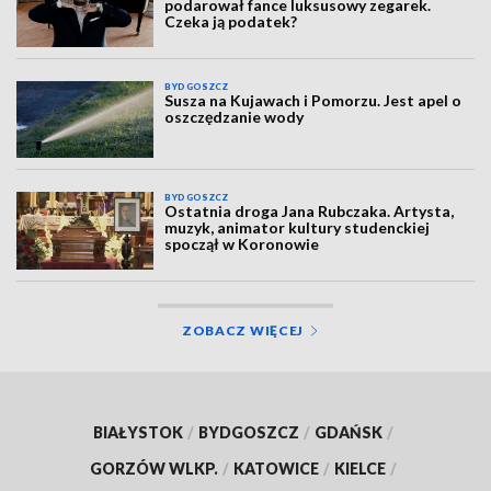
podarował fance luksusowy zegarek.
Czeka ją podatek?
BYDGOSZCZ
Susza na Kujawach i Pomorzu. Jest apel o
oszczędzanie wody
BYDGOSZCZ
Ostatnia droga Jana Rubczaka. Artysta,
muzyk, animator kultury studenckiej
spoczął w Koronowie
ZOBACZ WIĘCEJ
BIAŁYSTOK
/
BYDGOSZCZ
/
GDAŃSK
/
GORZÓW WLKP.
/
KATOWICE
/
KIELCE
/