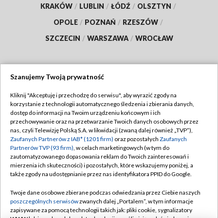
KRAKÓW
/
LUBLIN
/
ŁÓDŹ
/
OLSZTYN
/
OPOLE
/
POZNAŃ
/
RZESZÓW
/
SZCZECIN
/
WARSZAWA
/
WROCŁAW
Szanujemy Twoją prywatność
Dołącz do nas:
Kliknij "Akceptuję i przechodzę do serwisu", aby wyrazić zgody na
korzystanie z technologii automatycznego śledzenia i zbierania danych,
TVP
dostęp do informacji na Twoim urządzeniu końcowym i ich
Abonament TVP
przechowywanie oraz na przetwarzanie Twoich danych osobowych przez
Regulamin TVP
nas, czyli Telewizję Polską S.A. w likwidacji (zwaną dalej również „TVP”),
Emisja w TVP
Polityka prywatności
Zaufanych Partnerów z IAB* (1201 firm)
oraz pozostałych
Zaufanych
Partnerów TVP (93 firm)
, w celach marketingowych (w tym do
Centrum informacji TVP
Moje zgody
zautomatyzowanego dopasowania reklam do Twoich zainteresowań i
mierzenia ich skuteczności) i pozostałych, które wskazujemy poniżej, a
Naziemna Telewizja Cyfrowa
Pomoc
także zgody na udostępnianie przez nas identyfikatora PPID do Google.
Sklep TVP
Biuro reklamy
Twoje dane osobowe zbierane podczas odwiedzania przez Ciebie naszych
Rada Programowa
Kontakt
poszczególnych serwisów
zwanych dalej „Portalem”, w tym informacje
zapisywane za pomocą technologii takich jak: pliki cookie, sygnalizatory
System NOS