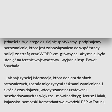
W działaniach liczy się czas. Każda minuta jest na wagę złota,
gdy trzeba dotrzeć do poszkodowanych. Dlatego tak ważna
jest współpraca między wszystkimi służbami i sprawne
przekazywanie sobie informacji. W Kruszwicy WOPR-owcy,
strażacy i policjanci podpisali dokument o współpracy. - W
jedności siła, dlatego dzisiaj się spotykamy i podpisujemy
porozumienie, które jest zobowiązaniem do współpracy
policji ze strażą oraz WOPR-em, główny cel, aby mniej było
utonięć na terenie województwa - wyjaśnia insp. Paweł
Spychała.
- Jak najszybciej informacja, która dociera do służb
ratowniczych, została między tymi służbami wymieniona, i
skrócić czas dojazdu, wtedy szanse na uratowaniu
poszkodowanych są większe - mówi nadbryg. Janusz Halak,
kujawsko-pomorski komendant wojewódzki PSP w Toruniu.