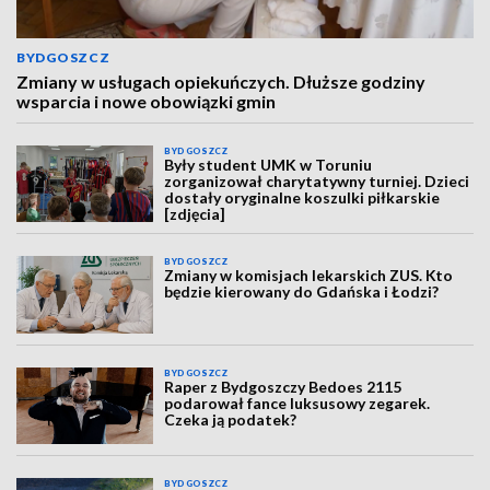
BYDGOSZCZ
Zmiany w usługach opiekuńczych. Dłuższe godziny
wsparcia i nowe obowiązki gmin
BYDGOSZCZ
Były student UMK w Toruniu
zorganizował charytatywny turniej. Dzieci
dostały oryginalne koszulki piłkarskie
[zdjęcia]
BYDGOSZCZ
Zmiany w komisjach lekarskich ZUS. Kto
będzie kierowany do Gdańska i Łodzi?
BYDGOSZCZ
Raper z Bydgoszczy Bedoes 2115
podarował fance luksusowy zegarek.
Czeka ją podatek?
BYDGOSZCZ