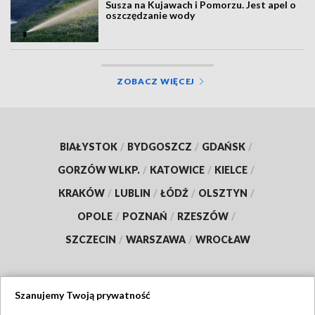
Susza na Kujawach i Pomorzu. Jest apel o
oszczędzanie wody
ZOBACZ WIĘCEJ
BIAŁYSTOK
/
BYDGOSZCZ
/
GDAŃSK
/
GORZÓW WLKP.
/
KATOWICE
/
KIELCE
/
KRAKÓW
/
LUBLIN
/
ŁÓDŹ
/
OLSZTYN
/
OPOLE
/
POZNAŃ
/
RZESZÓW
/
SZCZECIN
/
WARSZAWA
/
WROCŁAW
Szanujemy Twoją prywatność
Dołącz do nas: