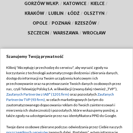
GORZÓW WLKP.
/
KATOWICE
/
KIELCE
/
KRAKÓW
/
LUBLIN
/
ŁÓDŹ
/
OLSZTYN
/
OPOLE
/
POZNAŃ
/
RZESZÓW
/
SZCZECIN
/
WARSZAWA
/
WROCŁAW
Szanujemy Twoją prywatność
Dołącz do nas:
Kliknij "Akceptuję i przechodzę do serwisu", aby wyrazić zgody na
korzystanie z technologii automatycznego śledzenia i zbierania danych,
TVP
dostęp do informacji na Twoim urządzeniu końcowym i ich
Abonament TVP
przechowywanie oraz na przetwarzanie Twoich danych osobowych przez
Regulamin TVP
nas, czyli Telewizję Polską S.A. w likwidacji (zwaną dalej również „TVP”),
Emisja w TVP
Polityka prywatności
Zaufanych Partnerów z IAB* (1201 firm)
oraz pozostałych
Zaufanych
Partnerów TVP (93 firm)
, w celach marketingowych (w tym do
Centrum informacji TVP
Moje zgody
zautomatyzowanego dopasowania reklam do Twoich zainteresowań i
mierzenia ich skuteczności) i pozostałych, które wskazujemy poniżej, a
Naziemna Telewizja Cyfrowa
Pomoc
także zgody na udostępnianie przez nas identyfikatora PPID do Google.
Sklep TVP
Biuro reklamy
Twoje dane osobowe zbierane podczas odwiedzania przez Ciebie naszych
Rada Programowa
Kontakt
poszczególnych serwisów
zwanych dalej „Portalem”, w tym informacje