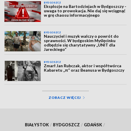
BYDGOSZCZ
Eksplozje na Bartodziejach w Bydgoszczy -
uwaga to prowokacja. Nie daj się wciągnąć
w grę chaosu informacyjnego
BYDGOSZCZ
Nauczyciel i muzyk walczy o powrót do
sprawności. W bydgoskim Myślęcinku
odbędzie się charytatywny „UNIT dla
Jareckiego”
BYDGOSZCZ
Zmarł Jan Rubczak, aktor i współtwórca
Kabaretu „π” oraz Beanusa w Bydgoszczy
ZOBACZ WIĘCEJ
BIAŁYSTOK
/
BYDGOSZCZ
/
GDAŃSK
/