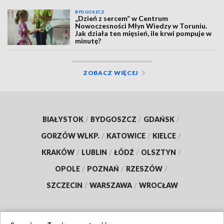
BYDGOSZCZ
„Dzień z sercem” w Centrum
Nowoczesności Młyn Wiedzy w Toruniu.
Jak działa ten mięsień, ile krwi pompuje w
minutę?
ZOBACZ WIĘCEJ
BIAŁYSTOK
/
BYDGOSZCZ
/
GDAŃSK
/
GORZÓW WLKP.
/
KATOWICE
/
KIELCE
/
KRAKÓW
/
LUBLIN
/
ŁÓDŹ
/
OLSZTYN
/
OPOLE
/
POZNAŃ
/
RZESZÓW
/
SZCZECIN
/
WARSZAWA
/
WROCŁAW