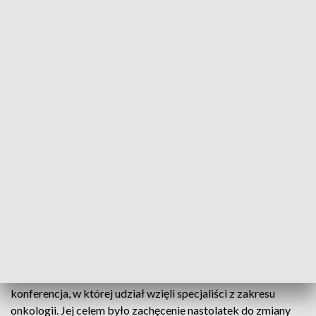
Dzieje się tak ze względu na wczesną inicjację seksualną oraz
brak regularnych badań. By ustrzec się przed rakiem,
niezwykle ważne są: profilaktyka i systematyczne wizyty
lekarskie. Ogromny wpływ na zmniejszenie ryzyka choroby
nowotworowej ma również aktywność fizyczna oraz zdrowa,
zbilansowana dieta. W wielu produktach spożywczych,
głównie w barwnikach i konserwantach znajdują się
szkodliwe związki rakotwórcze. - Należy pięć nawet razy w
tygodniu po chociażby 30 minut umiarkowanego wysiłku,
aktywności fizycznej. Może trochę ograniczenie mięsa
czerwonego, stosowanie żywności nieprzetworzonej, w jak
najmniejszym stopniu przetworzonej, ale przede wszystkim
jeść warzywa i owoce, 400 gram dziennie - radzi Joanna
Kaczmarczyk, dietetyk.
Aby zwrócić uwagę młodych dziewczyn na problem chorób
nowotworowych wśród kobiet, w Toruniu odbyła się
konferencja, w której udział wzięli specjaliści z zakresu
onkologii. Jej celem było zachęcenie nastolatek do zmiany