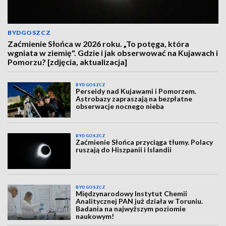
BYDGOSZCZ
Zaćmienie Słońca w 2026 roku. „To potęga, która
wgniata w ziemię". Gdzie i jak obserwować na Kujawach i
Pomorzu? [zdjęcia, aktualizacja]
BYDGOSZCZ
Perseidy nad Kujawami i Pomorzem.
Astrobazy zapraszają na bezpłatne
obserwacje nocnego nieba
BYDGOSZCZ
Zaćmienie Słońca przyciąga tłumy. Polacy
ruszają do Hiszpanii i Islandii
BYDGOSZCZ
Międzynarodowy Instytut Chemii
Analitycznej PAN już działa w Toruniu.
Badania na najwyższym poziomie
naukowym!