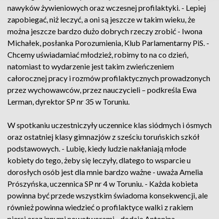
nawyków żywieniowych oraz wczesnej profilaktyki. - Lepiej
zapobiegać, niż leczyć, a oni są jeszcze w takim wieku, że
można jeszcze bardzo dużo dobrych rzeczy zrobić - Iwona
Michałek, posłanka Porozumienia, Klub Parlamentarny PiS. -
Chcemy uświadamiać młodzież, robimy to na co dzień,
natomiast to wydarzenie jest takim zwieńczeniem
całorocznej pracy i rozmów profilaktycznych prowadzonych
przez wychowawców, przez nauczycieli – podkreśla Ewa
Lerman, dyrektor SP nr 35 w Toruniu.
W spotkaniu uczestniczyły uczennice klas siódmych i ósmych
oraz ostatniej klasy gimnazjów z sześciu toruńskich szkół
podstawowych. - Lubię, kiedy ludzie nakłaniają młode
kobiety do tego, żeby się leczyły, dlatego to wsparcie u
dorosłych osób jest dla mnie bardzo ważne - uważa Amelia
Prószyńska, uczennica SP nr 4 w Toruniu. - Każda kobieta
powinna być przede wszystkim świadoma konsekwencji, ale
również powinna wiedzieć o profilaktyce walki z rakiem
piersi oraz innymi nowotworami - dodaje Antonina