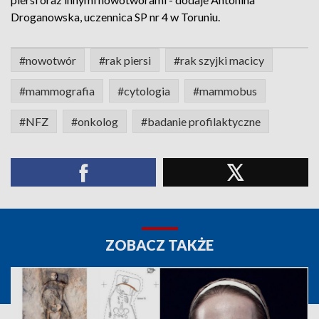
Droganowska, uczennica SP nr 4 w Toruniu.
#nowotwór
#rak piersi
#rak szyjki macicy
#mammografia
#cytologia
#mammobus
#NFZ
#onkolog
#badanie profilaktyczne
ZOBACZ TAKŻE