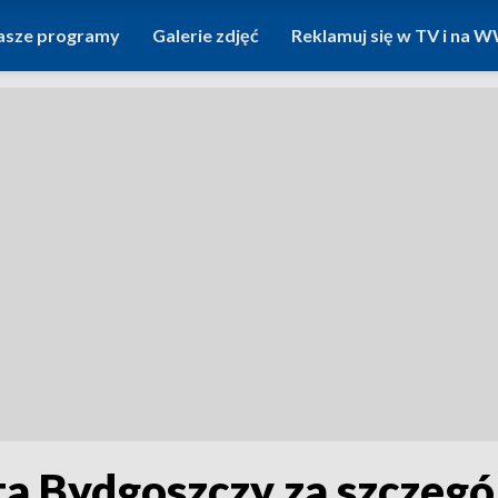
asze programy
Galerie zdjęć
Reklamuj się w TV i na
a Bydgoszczy za szczegól