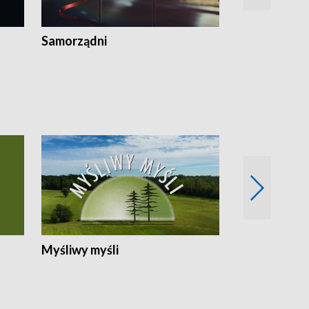
Samorządni
Wspólna sp
Myśliwy myśli
Spotkania z 