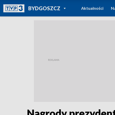
POWRÓT DO
BYDGOSZCZ
Aktualności
N
TVP REGIONY
Nagrody prezydent