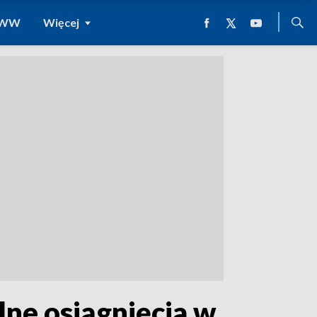
 WWW
Więcej
ne osiągnięcia w