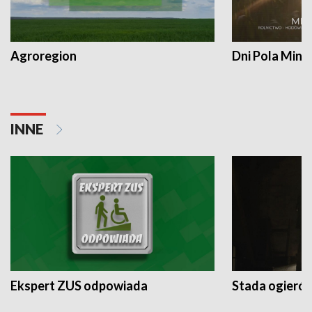
Agroregion
Dni Pola Min
INNE
Ekspert ZUS odpowiada
Stada ogieró