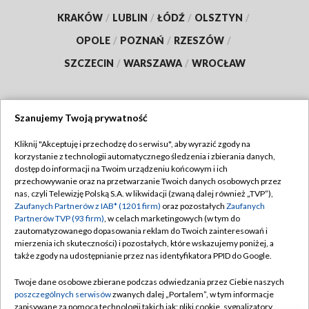
KRAKÓW
/
LUBLIN
/
ŁÓDŹ
/
OLSZTYN
/
OPOLE
/
POZNAŃ
/
RZESZÓW
/
SZCZECIN
/
WARSZAWA
/
WROCŁAW
Szanujemy Twoją prywatność
Dołącz do nas:
Kliknij "Akceptuję i przechodzę do serwisu", aby wyrazić zgody na
korzystanie z technologii automatycznego śledzenia i zbierania danych,
TVP
dostęp do informacji na Twoim urządzeniu końcowym i ich
Abonament TVP
przechowywanie oraz na przetwarzanie Twoich danych osobowych przez
Regulamin TVP
nas, czyli Telewizję Polską S.A. w likwidacji (zwaną dalej również „TVP”),
Emisja w TVP
Polityka prywatności
Zaufanych Partnerów z IAB* (1201 firm)
oraz pozostałych
Zaufanych
Partnerów TVP (93 firm)
, w celach marketingowych (w tym do
Centrum informacji TVP
Moje zgody
zautomatyzowanego dopasowania reklam do Twoich zainteresowań i
mierzenia ich skuteczności) i pozostałych, które wskazujemy poniżej, a
Naziemna Telewizja Cyfrowa
Pomoc
także zgody na udostępnianie przez nas identyfikatora PPID do Google.
Sklep TVP
Biuro reklamy
Twoje dane osobowe zbierane podczas odwiedzania przez Ciebie naszych
Rada Programowa
Kontakt
poszczególnych serwisów
zwanych dalej „Portalem”, w tym informacje
zapisywane za pomocą technologii takich jak: pliki cookie, sygnalizatory