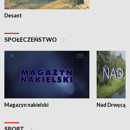
Desant
SPOŁECZEŃSTWO
Magazyn nakielski
Nad Drwęcą
SPORT