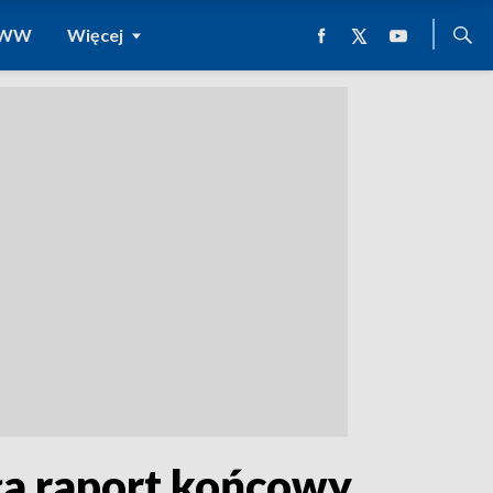
 WWW
Więcej
ła raport końcowy