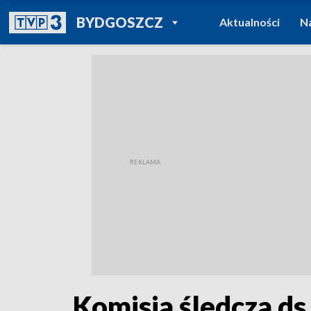
POWRÓT DO
BYDGOSZCZ
Aktualności
N
TVP REGIONY
Komisja śledcza ds