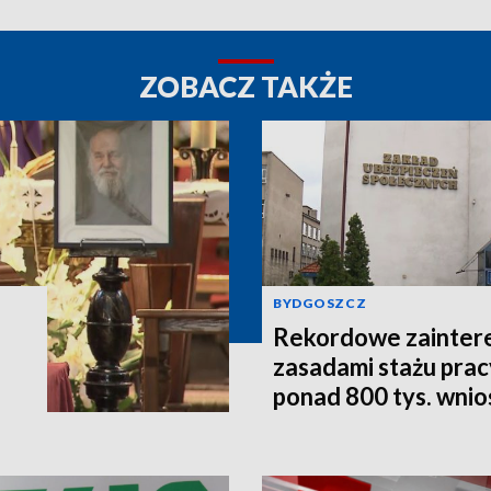
ZOBACZ TAKŻE
BYDGOSZCZ
Rekordowe zainter
zasadami stażu prac
ponad 800 tys. wni