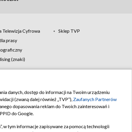
 Telewizja Cyfrowa
Sklep TVP
la prasy
tograficzny
sing (znaki)
klamy
Kontakt
rania danych, dostęp do informacji na Twoim urządzeniu
idacji (zwaną dalej również „TVP”),
Zaufanych Partnerów
anego dopasowania reklam do Twoich zainteresowań i
a PPID do Google.
”, w tym informacje zapisywane za pomocą technologii