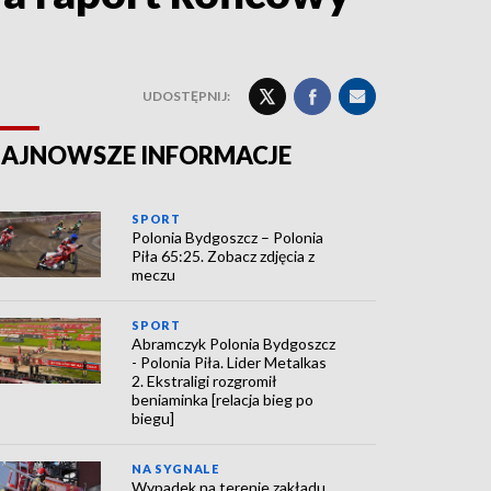
UDOSTĘPNIJ:
AJNOWSZE INFORMACJE
SPORT
Polonia Bydgoszcz – Polonia
Piła 65:25. Zobacz zdjęcia z
meczu
SPORT
Abramczyk Polonia Bydgoszcz
- Polonia Piła. Lider Metalkas
2. Ekstraligi rozgromił
beniaminka [relacja bieg po
biegu]
NA SYGNALE
Wypadek na terenie zakładu