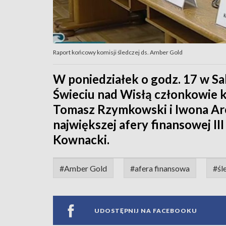
Raport końcowy komisji śledczej ds. Amber Gold
W poniedziałek o godz. 17 w S
Świeciu nad Wisłą członkowie 
Tomasz Rzymkowski i Iwona Are
największej afery finansowej II
Kownacki.
#Amber Gold
#afera finansowa
#śl
UDOSTĘPNIJ NA FACEBOOKU