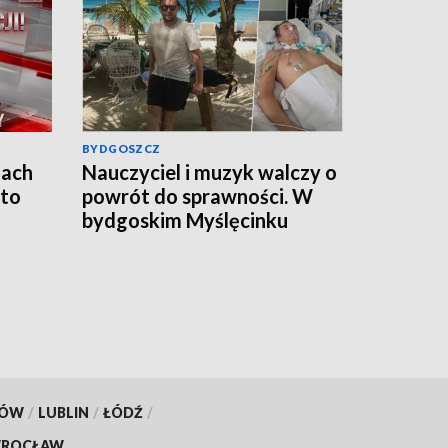
BYDGOSZCZ
jach
Nauczyciel i muzyk walczy o
 to
powrót do sprawności. W
bydgoskim Myślęcinku
odbędzie się charytatywny
„UNIT dla Jareckiego”
KÓW
/
LUBLIN
/
ŁÓDŹ
/
ROCŁAW