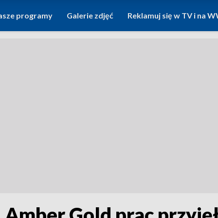
asze programy
Galerie zdjęć
Reklamuj się w TV i na
. Amber Gold prac przyję