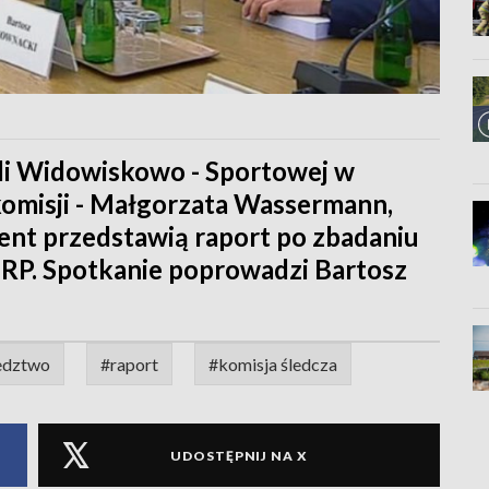
ali Widowiskowo - Sportowej w
komisji - Małgorzata Wassermann,
nt przedstawią raport po zbadaniu
I RP. Spotkanie poprowadzi Bartosz
edztwo
#raport
#komisja śledcza
UDOSTĘPNIJ NA X