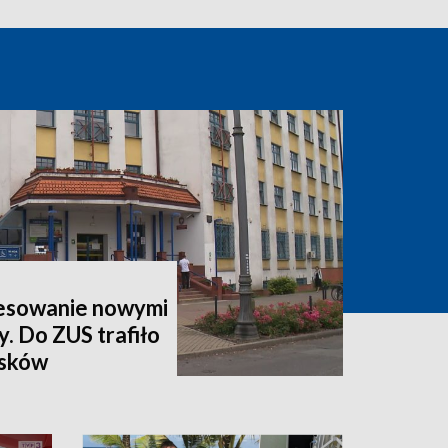
esowanie nowymi
y. Do ZUS trafiło
osków