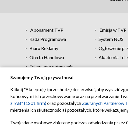
Abonament TVP
Emisja w TVP
Rada Programowa
System NOS
Biuro Reklamy
Ogłoszenie pr
Oferta Handlowa
Akademia Tele
Telegazeta ogłoszenia
Szanujemy Twoją prywatność
Regulamin TVP
Kliknij "Akceptuję i przechodzę do serwisu", aby wyrazić zg
końcowym i ich przechowywanie oraz na przetwarzanie Twoich
z IAB* (1201 firm)
oraz pozostałych
Zaufanych Partnerów T
mierzenia ich skuteczności) i pozostałych, które wskazujemy
Twoje dane osobowe zbierane podczas odwiedzania przez 