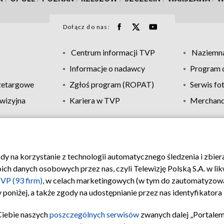
Dołącz do nas:
Centrum informacji TVP
Naziemna
Informacje o nadawcy
Program d
zetargowe
Zgłoś program (ROPAT)
Serwis fo
wizyjna
Kariera w TVP
Merchandi
Polityka prywatności
Moje zgody
Pomoc
Biuro re
ody na korzystanie z technologii automatycznego śledzenia i zbie
 danych osobowych przez nas, czyli Telewizję Polską S.A. w likw
VP (93 firm)
, w celach marketingowych (w tym do zautomatyzow
 poniżej, a także zgody na udostępnianie przez nas identyfikator
Ciebie naszych
poszczególnych serwisów
zwanych dalej „Portalem