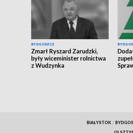
BYDGOSZCZ
BYDGO
Zmarł Ryszard Zarudzki,
Dodat
były wiceminister rolnictwa
zupeł
z Wudzynka
Spraw
świad
BIAŁYSTOK
/
BYDGO
OLSZTY