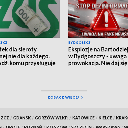
SZCZ
BYDGOSZCZ
ek dla sieroty
Eksplozje na Bartodzie
nej nie dla każdego.
w Bydgoszczy - uwaga
dź, komu przysługuje
prowokacja. Nie daj się
czenie z ZUS
wciągnąć w grę chaosu
informacyjnego
ZOBACZ WIĘCEJ
SZCZ
/
GDAŃSK
/
GORZÓW WLKP.
/
KATOWICE
/
KIELCE
/
KRA
N
/
OPOLE
/
POZNAŃ
/
RZESZÓW
/
SZCZECIN
/
WARSZAWA
/
W