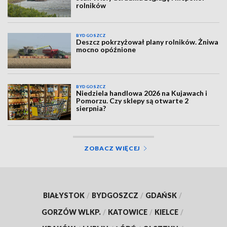
rolników
BYDGOSZCZ
Deszcz pokrzyżował plany rolników. Żniwa
mocno opóźnione
BYDGOSZCZ
Niedziela handlowa 2026 na Kujawach i
Pomorzu. Czy sklepy są otwarte 2
sierpnia?
ZOBACZ WIĘCEJ
BIAŁYSTOK
/
BYDGOSZCZ
/
GDAŃSK
/
GORZÓW WLKP.
/
KATOWICE
/
KIELCE
/