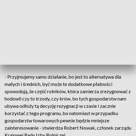
wybiegów płacimy. Za jedną lochę czy też za tucznika wyższe
kwoty z tytułu utraconych dochodów przez rolników. Jeśli
rolnik podejmie decyzję, że będzie miał mniej loch w kojcu,
więcej powierzchni na jedną lochę i więcej powierzchni na
jednego tucznika to na lochę może łącznie z tym, że te lochy i
tuczniki będą miały wybieg to na lochę może to być łącznie
do tysiąca złotych, a dla 10 tuczników 600 złotych -
tłumaczy Ryszard Zarudzki, wiceminister rolnictwa i rozwoju
wsi.
- Przyjmujemy samo działanie, bo jest to alternatywa dla
małych i średnich, być może te dodatkowe płatności
spowodują, że część rolników, która zamierza zrezygnować z
hodowli czy to trzody, czy krów, bo tych gospodarstw nam
ubywa odłoży tą decyzję rezygnacji w czasie i zacznie
korzystać z tego programu, bo natomiast w przypadku
gospodarstw towarowych pewnie będzie mniejsze
zainteresowanie - stwierdza Robert Nowak, członek zarządu
Krajowej Rady Izby Rolniczej.