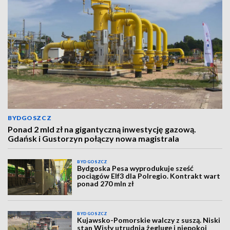
BYDGOSZCZ
Ponad 2 mld zł na gigantyczną inwestycję gazową.
Gdańsk i Gustorzyn połączy nowa magistrala
BYDGOSZCZ
Bydgoska Pesa wyprodukuje sześć
pociągów Elf3 dla Polregio. Kontrakt wart
ponad 270 mln zł
BYDGOSZCZ
Kujawsko-Pomorskie walczy z suszą. Niski
stan Wisły utrudnia żeglugę i niepokoi