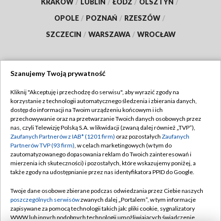
KRAKÓW
/
LUBLIN
/
ŁÓDŹ
/
OLSZTYN
/
OPOLE
/
POZNAŃ
/
RZESZÓW
/
SZCZECIN
/
WARSZAWA
/
WROCŁAW
Szanujemy Twoją prywatność
Dołącz do nas:
Kliknij "Akceptuję i przechodzę do serwisu", aby wyrazić zgody na
korzystanie z technologii automatycznego śledzenia i zbierania danych,
TVP
dostęp do informacji na Twoim urządzeniu końcowym i ich
Abonament TVP
przechowywanie oraz na przetwarzanie Twoich danych osobowych przez
Regulamin TVP
nas, czyli Telewizję Polską S.A. w likwidacji (zwaną dalej również „TVP”),
Emisja w TVP
Polityka prywatności
Zaufanych Partnerów z IAB* (1201 firm)
oraz pozostałych
Zaufanych
Partnerów TVP (93 firm)
, w celach marketingowych (w tym do
Centrum informacji TVP
Moje zgody
zautomatyzowanego dopasowania reklam do Twoich zainteresowań i
mierzenia ich skuteczności) i pozostałych, które wskazujemy poniżej, a
Naziemna Telewizja Cyfrowa
Pomoc
także zgody na udostępnianie przez nas identyfikatora PPID do Google.
Sklep TVP
Biuro reklamy
Twoje dane osobowe zbierane podczas odwiedzania przez Ciebie naszych
Rada Programowa
Kontakt
poszczególnych serwisów
zwanych dalej „Portalem”, w tym informacje
zapisywane za pomocą technologii takich jak: pliki cookie, sygnalizatory
System NOS
WWW lub innych podobnych technologii umożliwiających świadczenie