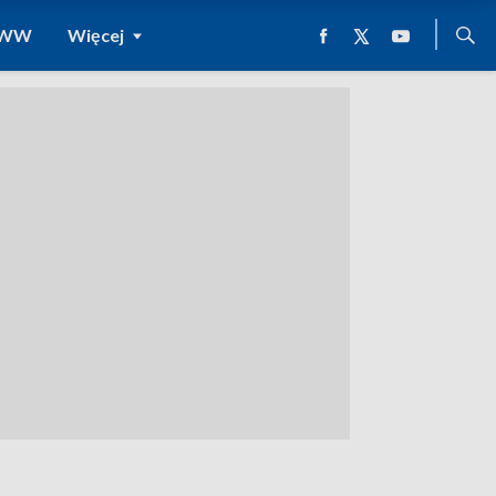
 WWW
Więcej