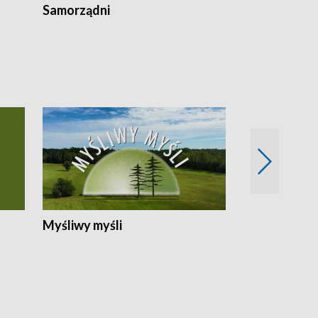
Samorządni
Wspólna sp
Myśliwy myśli
Spotkania z 