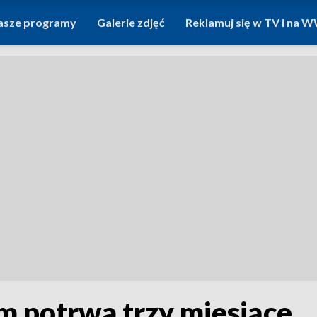
asze programy
Galerie zdjęć
Reklamuj się w TV i na
m potrwa trzy miesiące