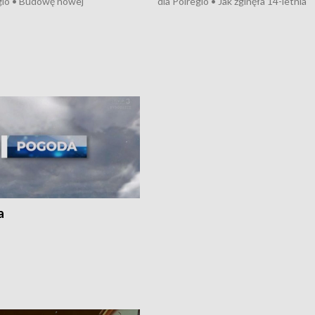
gio • Budowę nowej
dla Polregio • Jak zginęła 14-letnia
ktury gazowej między
dziewczyna z Torunia • Nowelizacja
m a Gustorzynem. •
ustawy o pomocy społecznej już
rsje wokół Wojewódzkiego
obowiązuje • W lasach pojawiły się ku
Specjalistycznego we
borowiki • Urodzaj kukurydzy w regi
 • Jaka była przyczyna śmierci
i z Torunia • Nowelizacja ustawy
społecznej już obowiązuje
a