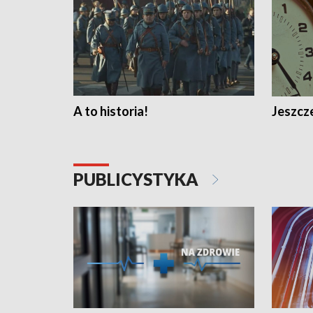
A to historia!
Jeszcze
PUBLICYSTYKA