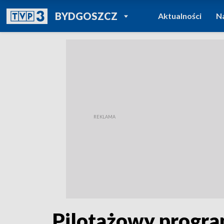
POWRÓT DO
BYDGOSZCZ
Aktualności
N
TVP REGIONY
Pilotażowy progra