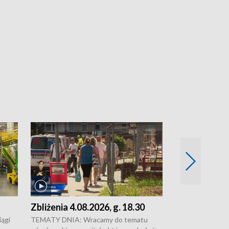
Zbliżenia 4.08.2026, g. 18.30
Zbliżenia 4.0
ągi
TEMATY DNIA: Wracamy do tematu
Zakończyły się 