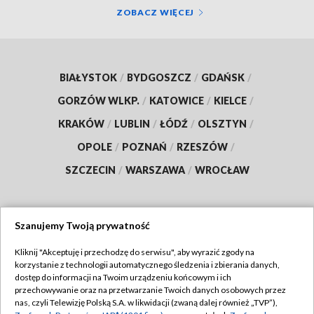
ZOBACZ WIĘCEJ
BIAŁYSTOK
/
BYDGOSZCZ
/
GDAŃSK
/
GORZÓW WLKP.
/
KATOWICE
/
KIELCE
/
KRAKÓW
/
LUBLIN
/
ŁÓDŹ
/
OLSZTYN
/
OPOLE
/
POZNAŃ
/
RZESZÓW
/
SZCZECIN
/
WARSZAWA
/
WROCŁAW
Szanujemy Twoją prywatność
Dołącz do nas:
Kliknij "Akceptuję i przechodzę do serwisu", aby wyrazić zgody na
korzystanie z technologii automatycznego śledzenia i zbierania danych,
TVP
dostęp do informacji na Twoim urządzeniu końcowym i ich
Abonament TVP
przechowywanie oraz na przetwarzanie Twoich danych osobowych przez
Regulamin TVP
nas, czyli Telewizję Polską S.A. w likwidacji (zwaną dalej również „TVP”),
Emisja w TVP