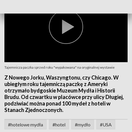
Tajemnicza paczka sprzed roku "wypakowana" na oryginalnej wystawie
Z Nowego Jorku, Waszyngtonu, czy Chicago. W
ubiegłym roku tajemniczą paczkę z Ameryki
otrzymało bydgoskie Muzeum Mydła i Historii
Brudu. Od czwartku w placówce przy ulicy Długiej,
podziwiać można ponad 100 mydeł z hoteli w
Stanach Zjednoczonych.
#hotelowe mydła
#hotel
#mydło
#USA