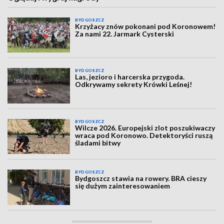
BYDGOSZCZ
Krzyżacy znów pokonani pod Koronowem!
Za nami 22. Jarmark Cysterski
BYDGOSZCZ
Las, jezioro i harcerska przygoda.
Odkrywamy sekrety Krówki Leśnej!
BYDGOSZCZ
Wilcze 2026. Europejski zlot poszukiwaczy
wraca pod Koronowo. Detektoryści ruszą
śladami bitwy
BYDGOSZCZ
Bydgoszcz stawia na rowery. BRA cieszy
się dużym zainteresowaniem