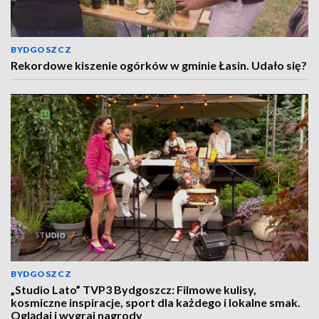
BYDGOSZCZ
Rekordowe kiszenie ogórków w gminie Łasin. Udało się?
BYDGOSZCZ
„Studio Lato” TVP3 Bydgoszcz: Filmowe kulisy,
kosmiczne inspiracje, sport dla każdego i lokalne smak.
Oglądaj i wygraj nagrody