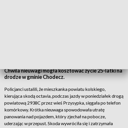
Skończylo sie na niegroźnych obrażeniach 25-latki, której skoda "oparła się" o
opla
Chwila nieuwagi mogła kosztować życie 25-latki na
drodze w gminie Chodecz.
Policjanci ustalili, że mieszkanka powiatu kolskiego,
kierująca skodą octavia, podczas jazdy w poniedziałek drogą
powiatową 2938C przez wieś Przysypka, sięgała po telefon
komórkowy. Krótka nieuwaga spowodowała utratę
panowania nad pojazdem, który zjechał na pobocze,
uderzając w przepust. Skoda wywróciła się i zatrzymała