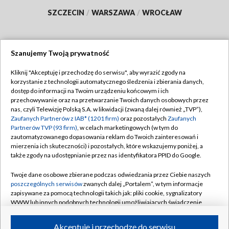
SZCZECIN
/
WARSZAWA
/
WROCŁAW
Szanujemy Twoją prywatność
Dołącz do nas:
Kliknij "Akceptuję i przechodzę do serwisu", aby wyrazić zgody na
korzystanie z technologii automatycznego śledzenia i zbierania danych,
TVP
dostęp do informacji na Twoim urządzeniu końcowym i ich
Abonament TVP
przechowywanie oraz na przetwarzanie Twoich danych osobowych przez
Regulamin TVP
nas, czyli Telewizję Polską S.A. w likwidacji (zwaną dalej również „TVP”),
Emisja w TVP
Polityka prywatności
Zaufanych Partnerów z IAB* (1201 firm)
oraz pozostałych
Zaufanych
Partnerów TVP (93 firm)
, w celach marketingowych (w tym do
Centrum informacji TVP
Moje zgody
zautomatyzowanego dopasowania reklam do Twoich zainteresowań i
mierzenia ich skuteczności) i pozostałych, które wskazujemy poniżej, a
Naziemna Telewizja Cyfrowa
Pomoc
także zgody na udostępnianie przez nas identyfikatora PPID do Google.
Sklep TVP
Biuro reklamy
Twoje dane osobowe zbierane podczas odwiedzania przez Ciebie naszych
Rada Programowa
Kontakt
poszczególnych serwisów
zwanych dalej „Portalem”, w tym informacje
zapisywane za pomocą technologii takich jak: pliki cookie, sygnalizatory
System NOS
WWW lub innych podobnych technologii umożliwiających świadczenie
dopasowanych i bezpiecznych usług, personalizację treści oraz reklam,
Informacje o nadawcy
Kanały
udostępnianie funkcji mediów społecznościowych oraz analizowanie
Akceptuję i przechodzę do serwisu