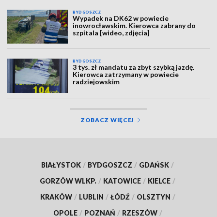
BYDGOSZCZ
Wypadek na DK62 w powiecie
inowrocławskim. Kierowca zabrany do
szpitala [wideo, zdjęcia]
BYDGOSZCZ
3 tys. zł mandatu za zbyt szybką jazdę.
Kierowca zatrzymany w powiecie
radziejowskim
ZOBACZ WIĘCEJ
BIAŁYSTOK
/
BYDGOSZCZ
/
GDAŃSK
/
GORZÓW WLKP.
/
KATOWICE
/
KIELCE
/
KRAKÓW
/
LUBLIN
/
ŁÓDŹ
/
OLSZTYN
/
OPOLE
/
POZNAŃ
/
RZESZÓW
/