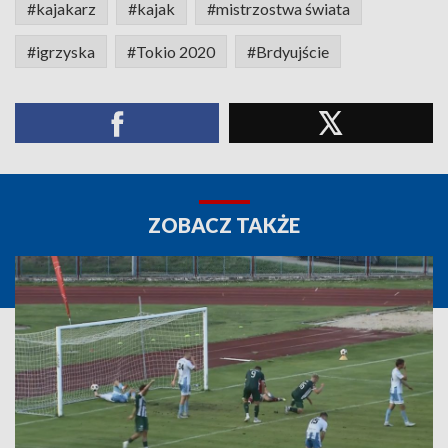
#kajakarz
#kajak
#mistrzostwa świata
#igrzyska
#Tokio 2020
#Brdyujście
ZOBACZ TAKŻE