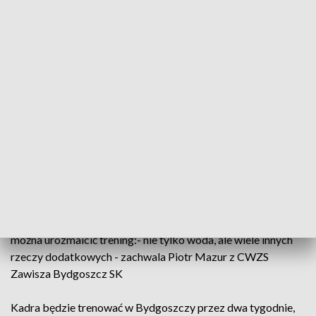
kajakarzy. To Bartosz Stabno, Przemysław Korsak, Paweł
Kaczmarek, Rafał Rosolski, a także zawodnicy bydgoskiego
Zawiszy: Martin Brzeziński oraz Piotr Mazur. - Szukamy
najlepszych ustawień, jeśli chodzi o poszczególne
konkurencje. Ale nie ukrywam, że kluczowe i najważniejsze
będzie zakwalifikowanie czwórki kajakowej na igrzyska
olimpijskie – mówi trener kadry kajakarzy.
O kwalifikacje do Tokio kajakarze walczyć będą w
węgierskim Szeged, w którym 22 sierpnia rozpoczną się
mistrzostwa świata. Pierwszym etapem przygotowań do
tego czempionatu jest zgrupowanie w Bydgoszczy. - Jest
tutaj tor regatowy, są naprawdę dobre obiekty sportowe:
siłownie, bieżnie, boiska sportowe. Jest szereg możliwości,
można urozmaicić trening:- nie tylko woda, ale wiele innych
rzeczy dodatkowych - zachwala Piotr Mazur z CWZS
Zawisza Bydgoszcz SK
Kadra będzie trenować w Bydgoszczy przez dwa tygodnie,