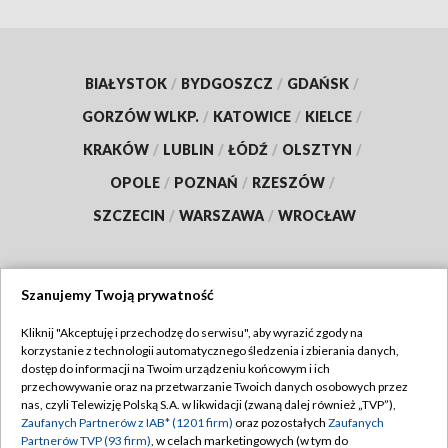
BIAŁYSTOK
/
BYDGOSZCZ
/
GDAŃSK
/
GORZÓW WLKP.
/
KATOWICE
/
KIELCE
/
KRAKÓW
/
LUBLIN
/
ŁÓDŹ
/
OLSZTYN
/
OPOLE
/
POZNAŃ
/
RZESZÓW
/
SZCZECIN
/
WARSZAWA
/
WROCŁAW
Szanujemy Twoją prywatność
Dołącz do nas:
Kliknij "Akceptuję i przechodzę do serwisu", aby wyrazić zgody na
korzystanie z technologii automatycznego śledzenia i zbierania danych,
TVP
dostęp do informacji na Twoim urządzeniu końcowym i ich
Abonament TVP
przechowywanie oraz na przetwarzanie Twoich danych osobowych przez
Regulamin TVP
nas, czyli Telewizję Polską S.A. w likwidacji (zwaną dalej również „TVP”),
Emisja w TVP
Polityka prywatności
Zaufanych Partnerów z IAB* (1201 firm)
oraz pozostałych
Zaufanych
Partnerów TVP (93 firm)
, w celach marketingowych (w tym do