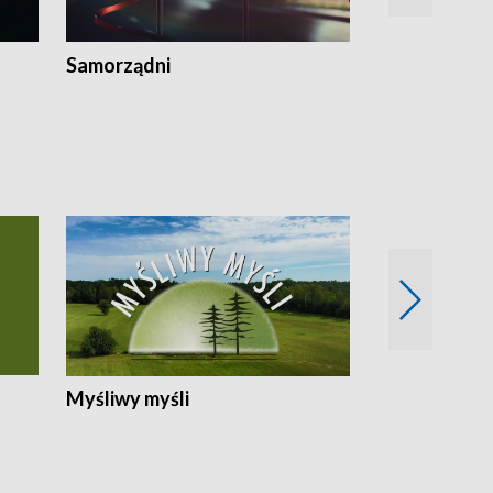
Samorządni
Wspólna sp
Myśliwy myśli
Spotkania z 