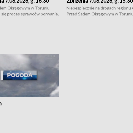
ia 7.08.2026, g. 16.30
Zbliżenia 7.08.2026, g. 15.30
dem Okręgowym w Toruniu
Niebezpiecznie na drogach regionu 
 się proces sprawców porwanie,
Przed Sądem Okręgowym w Toruni
 tortur pod Grudziądzem • 3 mln
rozpoczął się proces sprawców por
 mogą wynosić straty po pożarze
pobicie i tortur pod Grudziądzem • 
Kossaka w Bydgoszczy •
o oszczędzanie wody • Ważne dla
cznie na drogach regionu •
rolników badania w Stacji Doświadcz
ąg sporu o pranie na bydgoskich
Oceny Odmian w Chrząstowie
kach
a