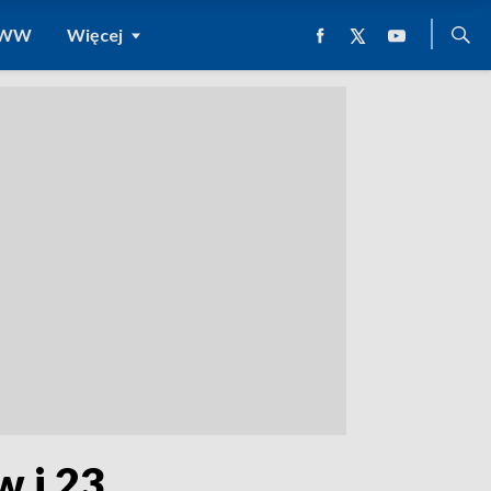
 WWW
Więcej
 i 23