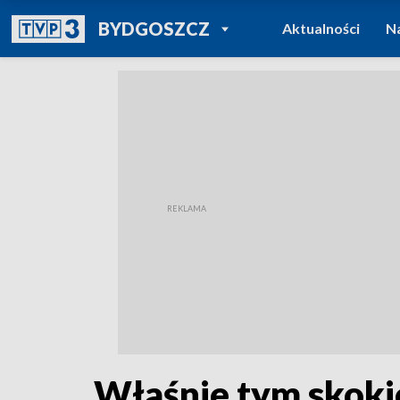
POWRÓT DO
BYDGOSZCZ
Aktualności
N
TVP REGIONY
Właśnie tym skoki