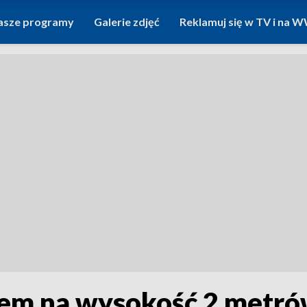
asze programy
Galerie zdjęć
Reklamuj się w TV i na
em na wysokość 2 metrów