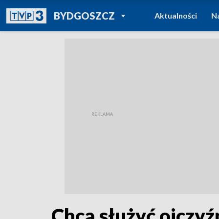
POWRÓT DO
BYDGOSZCZ
Aktualności
N
TVP REGIONY
Chcą służyć ojczyź