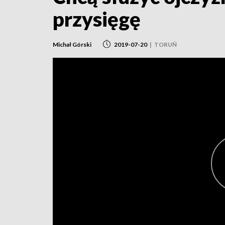
przysięgę
Michał Górski
2019-07-20
|
TORUŃ