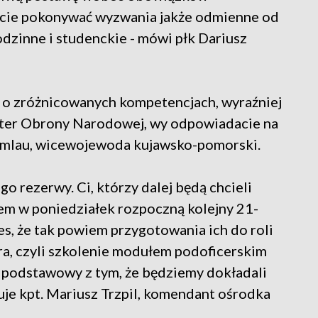
ście pokonywać wyzwania jakże odmienne od
odzinne i studenckie - mówi płk Dariusz
ze o zróżnicowanych kompetencjach, wyraźniej
ister Obrony Narodowej, wy odpowiadacie na
amlau, wicewojewoda kujawsko-pomorski.
o rezerwy. Ci, którzy dalej będą chcieli
em w poniedziałek rozpoczną kolejny 21-
es, że tak powiem przygotowania ich do roli
a, czyli szkolenie modułem podoficerskim
 podstawowy z tym, że będziemy dokładali
uje kpt. Mariusz Trzpil, komendant ośrodka