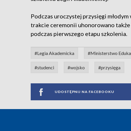
Podczas uroczystej przysięgi młodym 
trakcie ceremonii uhonorowano także ż
podczas pierwszego etapu szkolenia.
#Legia Akademicka
#Ministerstwo Eduka
#studenci
#wojsko
#przysięga
UDOSTĘPNIJ NA FACEBOOKU