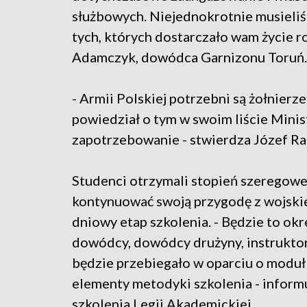
służbowych. Niejednokrotnie musieli
tych, których dostarczało wam życie r
Adamczyk, dowódca Garnizonu Toruń.
- Armii Polskiej potrzebni są żołnier
powiedział o tym w swoim liście Min
zapotrzebowanie - stwierdza Józef R
Studenci otrzymali stopień szeregoweg
kontynuować swoją przygodę z wojski
dniowy etap szkolenia. - Będzie to okr
dowódcy, dowódcy drużyny, instruktor
będzie przebiegało w oparciu o moduł
elementy metodyki szkolenia - inform
szkolenia Legii Akademickiej.