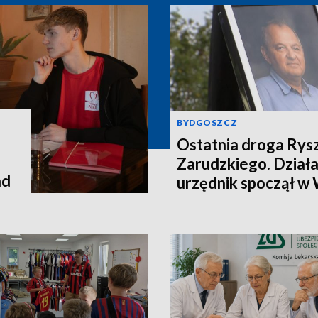
BYDGOSZCZ
Ostatnia droga Rys
Zarudzkiego. Działac
ad
urzędnik spoczął w