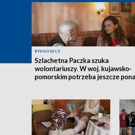
BYDGOSZCZ
Szlachetna Paczka szuka
wolontariuszy. W woj. kujawsko-
pomorskim potrzeba jeszcze pon
350 osób