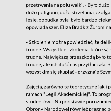
przetrwania na polu walki. - Było dużo 
dużo poligonu, dużo strzelania, czołga
lesie, pobudka była, było bardzo cieka
opowiada szer. Eliza Bradk z Żuromina
- Szkolenie można powiedzieć, że deli
trudne. Wszystkie szkolenia, które są
trudne. Największą przeszkodą było to,
trudne, ale ich ilość nas przytłaczała
wszystkim się skupiać - przyznaje Sz
Zajęcia, zarówno te teoretyczne jak i 
ramach "Legii Akademickiej". To progr
studentów. - Na podstawie porozumien
Obrony Narodowej również pragnąc po