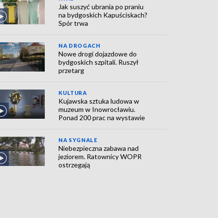
Jak suszyć ubrania po praniu
na bydgoskich Kapuściskach?
Spór trwa
NA DROGACH
Nowe drogi dojazdowe do
bydgoskich szpitali. Ruszył
przetarg
KULTURA
Kujawska sztuka ludowa w
muzeum w Inowrocławiu.
Ponad 200 prac na wystawie
NA SYGNALE
Niebezpieczna zabawa nad
jeziorem. Ratownicy WOPR
ostrzegają