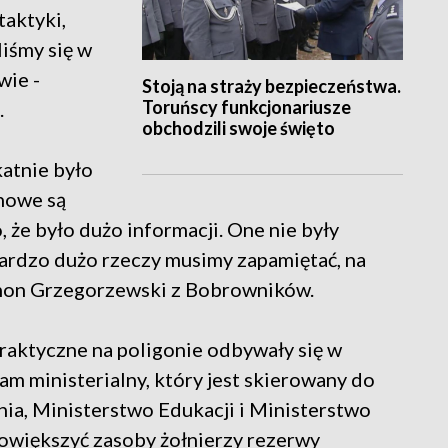
taktyki,
liśmy się w
wie -
Stoją na straży bezpieczeństwa.
Toruńscy funkcjonariusze
.
obchodzili swoje święto
katnie było
 nowe są
 że było dużo informacji. One nie były
. Bardzo dużo rzeczy musimy zapamiętać, na
ymon Grzegorzewski z Bobrowników.
praktyczne na poligonie odbywały się w
am ministerialny, który jest skierowany do
ia, Ministerstwo Edukacji i Ministerstwo
większyć zasoby żołnierzy rezerwy