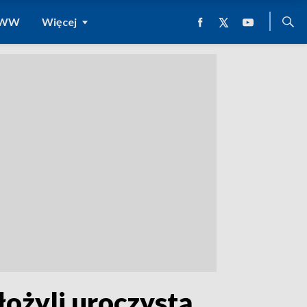
 WWW
Więcej
łożyli uroczystą