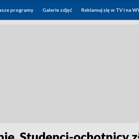
asze programy
Galerie zdjęć
Reklamuj się w TV i na
nie. Studenci-ochotnicy z