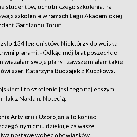
e studentów, ochotniczego szkolenia, na
bywają szkolenie w ramach Legii Akademickiej
endant Garnizonu Toruń.
zyło 134 legionistów. Niektórzy do wojska
retnymi planami. - Odkąd mój brat poszedł do
m wiązałam swoje plany i zawsze miałam takie
 mówi szer. Katarzyna Budzajek z Kuczkowa.
ojskiem i to szkolenie jest tego najlepszym
mlak z Nakła n. Notecią.
ia Artylerii i Uzbrojenia to koniec
szczególnym dniu dziękuje za wasze
ściwą postawę wobec obowiązków