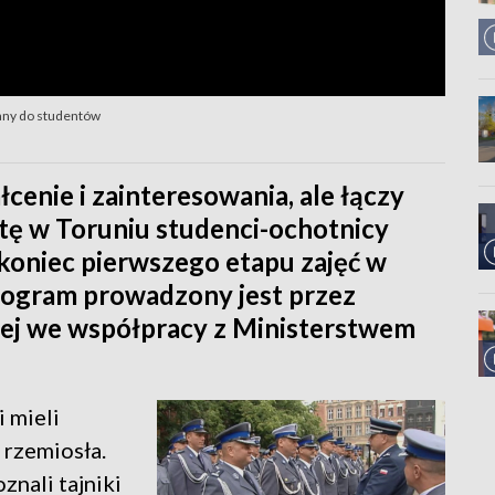
wany do studentów
cenie i zainteresowania, ale łączy
otę w Toruniu studenci-ochotnicy
 koniec pierwszego etapu zajęć w
Program prowadzony jest przez
j we współpracy z Ministerstwem
i mieli
 rzemiosła.
znali tajniki