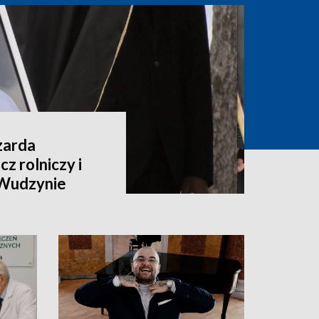
zarda
z rolniczy i
 Wudzynie