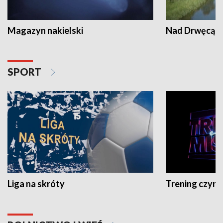
Magazyn nakielski
Nad Drwęcą
SPORT
Liga na skróty
Trening czyni 