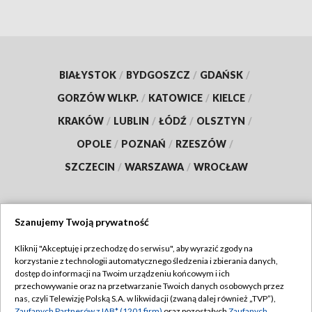
BIAŁYSTOK
/
BYDGOSZCZ
/
GDAŃSK
/
GORZÓW WLKP.
/
KATOWICE
/
KIELCE
/
KRAKÓW
/
LUBLIN
/
ŁÓDŹ
/
OLSZTYN
/
OPOLE
/
POZNAŃ
/
RZESZÓW
/
SZCZECIN
/
WARSZAWA
/
WROCŁAW
Szanujemy Twoją prywatność
Dołącz do nas:
Kliknij "Akceptuję i przechodzę do serwisu", aby wyrazić zgody na
korzystanie z technologii automatycznego śledzenia i zbierania danych,
TVP
dostęp do informacji na Twoim urządzeniu końcowym i ich
Abonament TVP
przechowywanie oraz na przetwarzanie Twoich danych osobowych przez
Regulamin TVP
nas, czyli Telewizję Polską S.A. w likwidacji (zwaną dalej również „TVP”),
Emisja w TVP
Zaufanych Partnerów z IAB* (1201 firm)
oraz pozostałych
Zaufanych