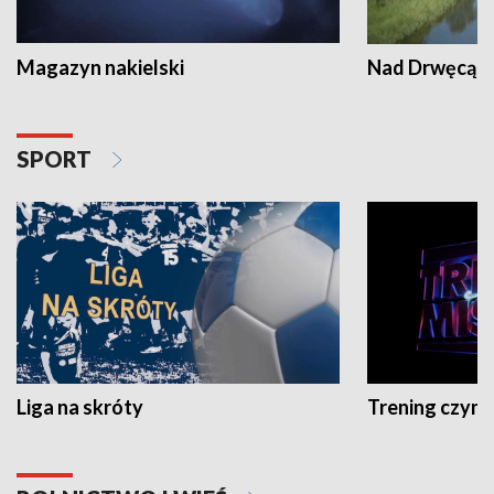
Magazyn nakielski
Nad Drwęcą
SPORT
Liga na skróty
Trening czyni 