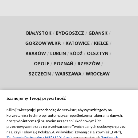
BIAŁYSTOK
/
BYDGOSZCZ
/
GDAŃSK
/
GORZÓW WLKP.
/
KATOWICE
/
KIELCE
/
KRAKÓW
/
LUBLIN
/
ŁÓDŹ
/
OLSZTYN
/
OPOLE
/
POZNAŃ
/
RZESZÓW
/
SZCZECIN
/
WARSZAWA
/
WROCŁAW
Szanujemy Twoją prywatność
Dołącz do nas:
Kliknij "Akceptuję i przechodzę do serwisu", aby wyrazić zgody na
korzystanie z technologii automatycznego śledzenia i zbierania danych,
TVP
dostęp do informacji na Twoim urządzeniu końcowym i ich
Abonament TVP
przechowywanie oraz na przetwarzanie Twoich danych osobowych przez
Regulamin TVP
nas, czyli Telewizję Polską S.A. w likwidacji (zwaną dalej również „TVP”),
Emisja w TVP
Zaufanych Partnerów z IAB* (1201 firm)
oraz pozostałych
Zaufanych